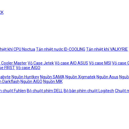
CK
hiệt khí CPU Noctua
Tản nhiệt nước ID-COOLING
Tản nhiệt khí VALKYRIE
 Cooler Master
Vỏ Case Jetek
Vỏ case AIO ASUS
Vỏ case MSI
Vỏ case
se FIRST
Vỏ case AIGO
gabyte
Nguồn Huntkey
Nguồn SAMA
Nguồn Xigmatek
Nguồn Asus
Nguồ
 Darkflash
Nguồn AIGO
Nguồn MIK
m chuột Fuhlen
Bộ chuột phím DELL
Bộ bàn phím chuột Logitech
Chuột m