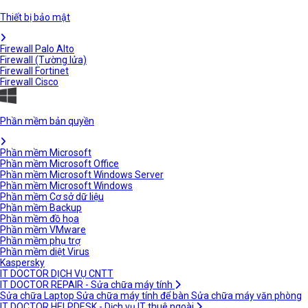
Thiết bị bảo mật
Firewall Palo Alto
Firewall (Tường lửa)
Firewall Fortinet
Firewall Cisco
Phần mềm bản quyền
Phần mềm Microsoft
Phần mềm Microsoft Office
Phần mềm Microsoft Windows Server
Phần mềm Microsoft Windows
Phần mềm Cơ sở dữ liệu
Phần mềm Backup
Phần mềm đồ họa
Phần mềm VMware
Phần mềm phụ trợ
Phần mềm diệt Virus
Kaspersky
IT DOCTOR DỊCH VỤ CNTT
IT DOCTOR REPAIR - Sửa chữa máy tính
Sửa chữa Laptop
Sửa chữa máy tính để bàn
Sửa chữa máy văn phòng
IT DOCTOR HELPDESK - Dịch vụ IT thuê ngoài