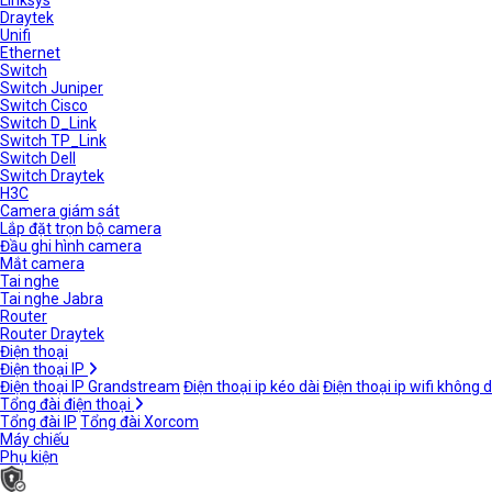
Linksys
Draytek
Unifi
Ethernet
Switch
Switch Juniper
Switch Cisco
Switch D_Link
Switch TP_Link
Switch Dell
Switch Draytek
H3C
Camera giám sát
Lắp đặt trọn bộ camera
Đầu ghi hình camera
Mắt camera
Tai nghe
Tai nghe Jabra
Router
Router Draytek
Điện thoại
Điện thoại IP
Điện thoại IP Grandstream
Điện thoại ip kéo dài
Điện thoại ip wifi không 
Tổng đài điện thoại
Tổng đài IP
Tổng đài Xorcom
Máy chiếu
Phụ kiện