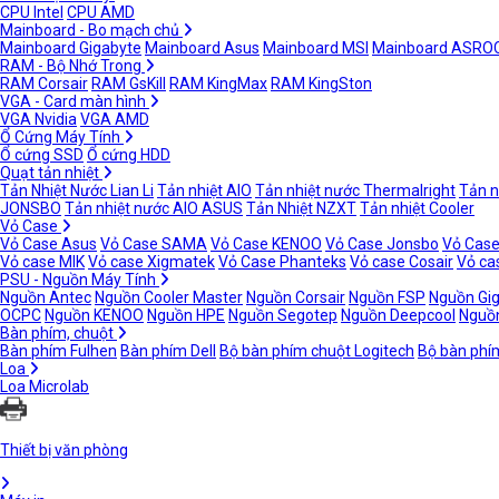
CPU Intel
CPU AMD
Mainboard - Bo mạch chủ
Mainboard Gigabyte
Mainboard Asus
Mainboard MSI
Mainboard ASRO
RAM - Bộ Nhớ Trong
RAM Corsair
RAM GsKill
RAM KingMax
RAM KingSton
VGA - Card màn hình
VGA Nvidia
VGA AMD
Ổ Cứng Máy Tính
Ổ cứng SSD
Ổ cứng HDD
Quạt tản nhiệt
Tản Nhiệt Nước Lian Li
Tản nhiệt AIO
Tản nhiệt nước Thermalright
Tản n
JONSBO
Tản nhiệt nước AIO ASUS
Tản Nhiệt NZXT
Tản nhiệt Cooler
Vỏ Case
Vỏ Case Asus
Vỏ Case SAMA
Vỏ Case KENOO
Vỏ Case Jonsbo
Vỏ Case
Vỏ case MIK
Vỏ case Xigmatek
Vỏ Case Phanteks
Vỏ case Cosair
Vỏ ca
PSU - Nguồn Máy Tính
Nguồn Antec
Nguồn Cooler Master
Nguồn Corsair
Nguồn FSP
Nguồn Gi
OCPC
Nguồn KENOO
Nguồn HPE
Nguồn Segotep
Nguồn Deepcool
Nguồn
Bàn phím, chuột
Bàn phím Fulhen
Bàn phím Dell
Bộ bàn phím chuột Logitech
Bộ bàn phí
Loa
Loa Microlab
Thiết bị văn phòng