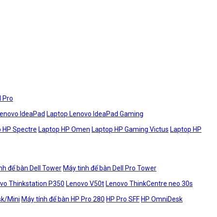
l Pro
Lenovo IdeaPad
Laptop Lenovo IdeaPad Gaming
 HP Spectre
Laptop HP Omen
Laptop HP Gaming Victus
Laptop HP
nh để bàn Dell Tower
Máy tinh để bàn Dell Pro Tower
vo Thinkstation P350
Lenovo V50t
Lenovo ThinkCentre neo 30s
sk/Mini
Máy tính để bàn HP Pro 280
HP Pro SFF
HP OmniDesk