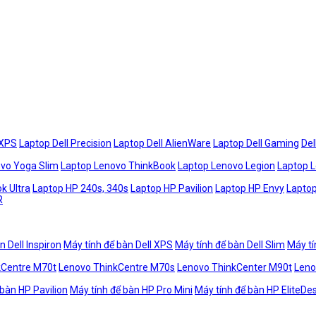
 XPS
Laptop Dell Precision
Laptop Dell AlienWare
Laptop Dell Gaming
Del
vo Yoga Slim
Laptop Lenovo ThinkBook
Laptop Lenovo Legion
Laptop 
k Ultra
Laptop HP 240s, 340s
Laptop HP Pavilion
Laptop HP Envy
Laptop
R
n Dell Inspiron
Máy tính để bàn Dell XPS
Máy tính để bàn Dell Slim
Máy tí
kCentre M70t
Lenovo ThinkCentre M70s
Lenovo ThinkCenter M90t
Leno
 bàn HP Pavilion
Máy tính để bàn HP Pro Mini
Máy tính để bàn HP EliteDe