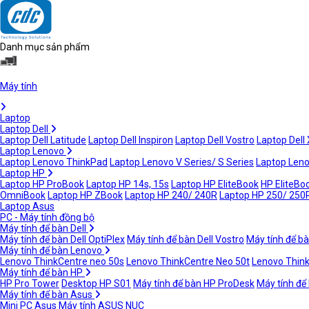
Danh mục sản phẩm
Máy tính
Laptop
Laptop Dell
Laptop Dell Latitude
Laptop Dell Inspiron
Laptop Dell Vostro
Laptop Dell
Laptop Lenovo
Laptop Lenovo ThinkPad
Laptop Lenovo V Series/ S Series
Laptop Leno
Laptop HP
Laptop HP ProBook
Laptop HP 14s, 15s
Laptop HP EliteBook
HP EliteBoo
OmniBook
Laptop HP ZBook
Laptop HP 240/ 240R
Laptop HP 250/ 250
Laptop Asus
PC - Máy tính đồng bộ
Máy tính để bàn Dell
Máy tính để bàn Dell OptiPlex
Máy tính để bàn Dell Vostro
Máy tính để bà
Máy tính để bàn Lenovo
Lenovo ThinkCentre neo 50s
Lenovo ThinkCentre Neo 50t
Lenovo Thin
Máy tính để bàn HP
HP Pro Tower
Desktop HP S01
Máy tính để bàn HP ProDesk
Máy tính để
Máy tính để bàn Asus
Mini PC Asus
Máy tính ASUS NUC