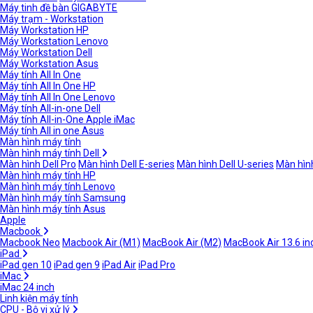
Máy tinh đề bàn GIGABYTE
Máy trạm - Workstation
Máy Workstation HP
Máy Workstation Lenovo
Máy Workstation Dell
Máy Workstation Asus
Máy tính All In One
Máy tính All In One HP
Máy tính All In One Lenovo
Máy tính All-in-one Dell
Máy tính All-in-One Apple iMac
Máy tính All in one Asus
Màn hình máy tính
Màn hình máy tính Dell
Màn hình Dell Pro
Màn hình Dell E-series
Màn hình Dell U-series
Màn hình
Màn hình máy tính HP
Màn hình máy tính Lenovo
Màn hình máy tính Samsung
Màn hình máy tính Asus
Apple
Macbook
Macbook Neo
Macbook Air (M1)
MacBook Air (M2)
MacBook Air 13.6 in
iPad
iPad gen 10
iPad gen 9
iPad Air
iPad Pro
iMac
iMac 24 inch
Linh kiện máy tính
CPU - Bộ vi xử lý