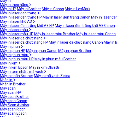
Máy in
Máy in theo hãng
Máy in HP
Máy in Brother
Máy in Canon
Máy in LexMark
Máy in laser đen trắng
Máy in laser đen trắng HP
Máy in laser đen trắng Canon
Máy in laser đe
Máy in laser khổ A3
Máy in laser đen trắng khổ A3 HP
Máy in laser đen trắng khổ A3 Canon
Máy in laser màu
Máy in laser màu HP
Máy in laser màu Brother
Máy in laser màu Canon
Máy in laser đa chức năng
Máy in laser đa chức năng HP
Máy in laser đa chức năng Canon
Máy in 
Máy in phun
Máy in phun HP
Máy in phun Canon
Máy in phun Brother
Máy in phun màu
Máy in phun màu HP
Máy in phun màu Brother
Máy in kim
Máy in kim Epson
Máy in kim Olivetti
Máy in tem nhãn, mã vạch
Máy in nhãn Brother
Máy in mã vạch Zebra
Nhãn in
Nhãn in Brother
Máy scan
Máy scan HP
Máy scan Brother
Máy scan Canon
Máy Scan Avision
Máy scan Ricoh
Máy scan Epson