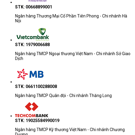
STK: 00668899001
Ngân hàng Thương Mại Cổ Phần Tiên Phong - Chi nhánh Hà
Nội
STK: 1979006688
Ngân hàng TMCP Ngoại thương Việt Nam - Chi nhánh Sở Giao
Dịch
STK: 0661100288008
Nếu HP 14 phù hợp với nhu cầu cơ bản, thì OmniBook 5 phù hợp
Ngân hàng TMCP Quân đội - Chi nhánh Thăng Long
hơn với người cần một chiếc laptop hiện đại hơn, làm việc hằng
ngày mượt hơn và có cảm giác đầu tư lâu dài hơn.
Dòng này phù hợp với người dùng văn phòng, người học tập
STK: 19025584990019
cường độ cao hơn, người làm việc tại nhà hoặc người cần laptop
Ngân hàng TMCP Kỹ thương Việt Nam - Chi nhánh Chương
sử dụng hàng ngày nhưng không muốn dừng ở mức entry-level.
Dương