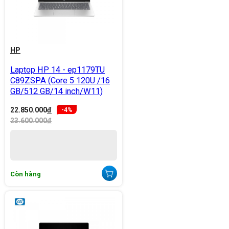
HP
Laptop HP 14 - ep1179TU
C89ZSPA (Core 5 120U /16
GB/512 GB/14 inch/W11)
22.850.000
đ
-4%
23.600.000
đ
Còn hàng