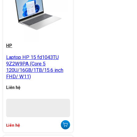
HP
Laptop HP 15 fd1043TU
9Z2W9PA (Core 5
120U/16GB/1TB/15.6 inch
FHD/ W11)
Liên hệ
Liên hệ