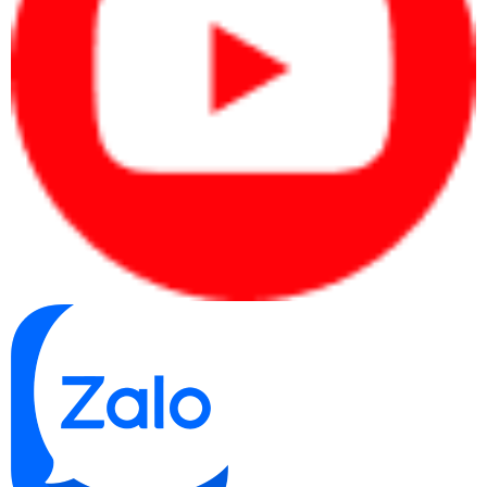
HP 14/15 là nhóm laptop phù hợp với người cần một chiếc máy
gọn, dễ dùng và chi phí dễ tiếp cận hơn. Đây là dòng phù hợp với
học sinh, sinh viên, nhân viên văn phòng cơ bản hoặc người dùng
gia đình cần laptop cho các tác vụ như học online, soạn thảo, làm
báo cáo, họp trực tuyến, duyệt web và giải trí nhẹ.
Điểm mạnh của HP 14 là sự đơn giản và thực dụng. Người mua
không cần đầu tư quá nhiều ngay từ đầu nhưng vẫn có một chiếc
laptop đáp ứng khá tốt nhu cầu phổ thông. Đây là nhóm phù hợp
nếu mục tiêu là mua máy để dùng ổn định, không cần quá nhiều
tính năng cao cấp như xoay gập, cảm ứng, bút hay màn hình cao
cấp hơn.
Nếu bạn đang cần một chiếc laptop HP để làm việc cơ bản mỗi
ngày và muốn tối ưu ngân sách, HP 14/15 là dòng nên xem đầu
tiên.
HP OmniBook 5: nâng cấp hợp lý từ dòng phổ thông