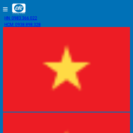
HN: 0983.366.022
HCM: 0938.898.328