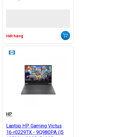
Hết hàng
HP
Laptop HP Gaming Victus
16-r0229TX - 9Q980PA (i5