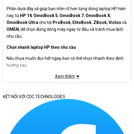
Phần dưới đây sẽ giúp bạn nhìn rõ hơn từng dòng laptop HP hiện
nay, từ
HP 14
,
OmniBook 5
,
OmniBook 7
,
OmniBook X
,
OmniBook Ultra
cho tới
ProBook
,
EliteBook
,
ZBook
,
Victus
và
OMEN
, để chọn đúng dòng máy ngay từ đầu và tránh mua lệch
nhu cầu.
Chọn nhanh laptop HP theo nhu cầu
Nếu chưa muốn đọc hết ngay, bạn có thể chọn nhanh theo định
hướng sau:
Cần laptop giá dễ tiếp cận, học tập và văn phòng cơ
Xem thêm
bản:
HP 14/15
Cần laptop hiện đại hơn, dùng hằng ngày ổn định
KẾT NỐI VỚI CDC TECHNOLOGIES
hơn:
HP OmniBook 5
Cần laptop làm việc tốt hơn, đầu tư lâu dài hơn:
HP
OmniBook 7
Cần laptop cao cấp, mỏng nhẹ, cảm ứng, xoay gập:
HP OmniBook X / OmniBook Ultra
Cần laptop cho doanh nghiệp, văn phòng chuyên