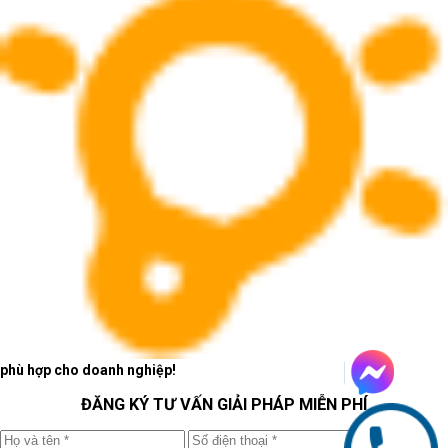
OmniBook X là nhóm phù hợp với người dùng bắt đầu quan tâm
nhiều hơn đến trải nghiệm tổng thể: máy phải gọn, đẹp, hiện đại,
dễ mang theo và có cảm giác sử dụng cao cấp hơn. Các bản
Flip
có cảm ứng và bút đặc biệt phù hợp với người thích sự linh hoạt,
thường xuyên ghi chú, trình bày hoặc làm việc ở nhiều không gian
khác nhau.
Đây là dòng phù hợp với:
Người dùng văn phòng muốn máy đẹp hơn
Người làm việc di động
Người cần máy có cảm ứng, bút hoặc xoay gập
Người thích cảm giác cao cấp hơn so với nhóm
laptop phổ thông
Nếu bạn không chỉ cần máy để làm việc mà còn muốn một chiếc
laptop có tính linh hoạt cao hơn, OmniBook X là nhóm đáng để
phù hợp cho doanh nghiệp!
cân nhắc.
ĐĂNG KÝ TƯ VẤN GIẢI PHÁP MIỄN PHÍ
HP OmniBook Ultra và Ultra Flip: nhóm cao cấp hơn trong họ
OmniBook