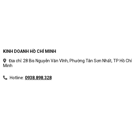
Cần làm việc nhiều hơn trên máy mỗi ngày
Muốn đầu tư laptop dùng lâu dài hơn
Không muốn máy bị giới hạn quá sớm sau 1–2 năm
Nếu bạn cần một chiếc laptop HP để làm việc nghiêm túc hơn,
OmniBook 7 là nhóm nên xem kỹ.
HP OmniBook X: nhóm premium linh hoạt, thiên trải nghiệm
KINH DOANH HỒ CHÍ MINH
Địa chỉ: 28 Bis Nguyễn Văn Vĩnh, Phường Tân Sơn Nhất, TP Hồ Chí
Minh
Hotline:
0938.898.328