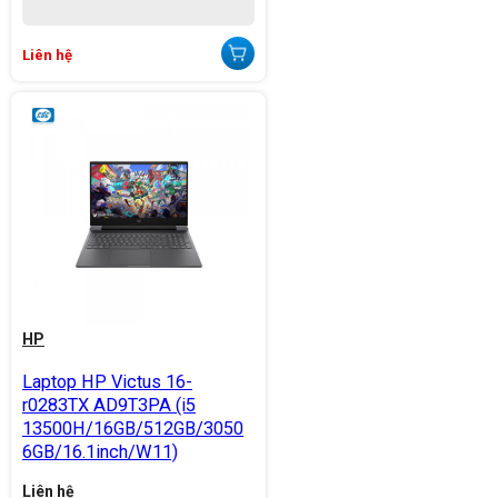
Liên hệ
HP
Laptop HP Victus 16-
r0283TX AD9T3PA (i5
13500H/16GB/512GB/3050
6GB/16.1inch/W11)
Liên hệ