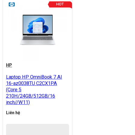
HP
Laptop HP OmniBook 7 AI
16-az0038TU C2CX1PA
(Core 5
210H/24GB/512GB/16
inch//W11)
Liên hệ