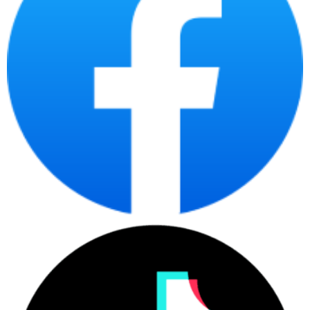
nghiệp:
HP ProBook / EliteBook
Cần laptop đồ họa, kỹ thuật, dựng hình:
HP ZBook
Cần laptop gaming hoặc hiệu năng cao:
HP Victus /
OMEN
Chỉ cần xác định đúng nhóm ngay từ đầu, việc chọn model cụ thể
sẽ dễ hơn rất nhiều.
Các dòng laptop HP hiện nay gồm những gì?
HP 14/15: dòng phổ thông dễ tiếp cận, phù hợp nhu cầu cơ bản