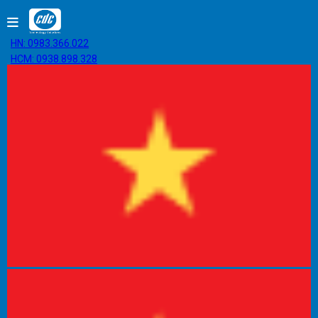
HN: 0983.366.022
HCM: 0938.898.328