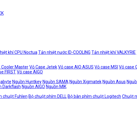
CK
hiệt khí CPU Noctua
Tản nhiệt nước ID-COOLING
Tản nhiệt khí VALKYRIE
 Cooler Master
Vỏ Case Jetek
Vỏ case AIO ASUS
Vỏ case MSI
Vỏ case
se FIRST
Vỏ case AIGO
gabyte
Nguồn Huntkey
Nguồn SAMA
Nguồn Xigmatek
Nguồn Asus
Nguồ
 Darkflash
Nguồn AIGO
Nguồn MIK
m chuột Fuhlen
Bộ chuột phím DELL
Bộ bàn phím chuột Logitech
Chuột m