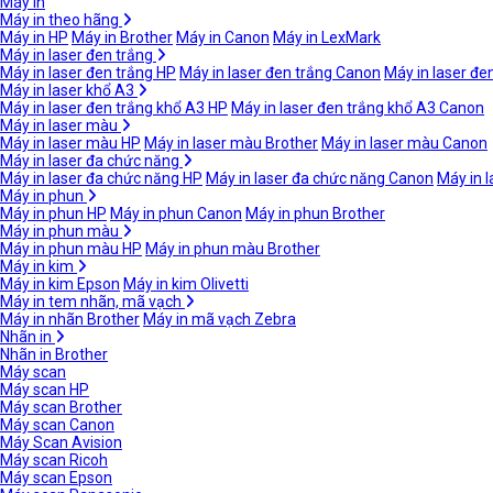
Máy in
Máy in theo hãng
Máy in HP
Máy in Brother
Máy in Canon
Máy in LexMark
Máy in laser đen trắng
Máy in laser đen trắng HP
Máy in laser đen trắng Canon
Máy in laser đe
Máy in laser khổ A3
Máy in laser đen trắng khổ A3 HP
Máy in laser đen trắng khổ A3 Canon
Máy in laser màu
Máy in laser màu HP
Máy in laser màu Brother
Máy in laser màu Canon
Máy in laser đa chức năng
Máy in laser đa chức năng HP
Máy in laser đa chức năng Canon
Máy in 
Máy in phun
Máy in phun HP
Máy in phun Canon
Máy in phun Brother
Máy in phun màu
Máy in phun màu HP
Máy in phun màu Brother
Máy in kim
Máy in kim Epson
Máy in kim Olivetti
Máy in tem nhãn, mã vạch
Máy in nhãn Brother
Máy in mã vạch Zebra
Nhãn in
Nhãn in Brother
Máy scan
Máy scan HP
Máy scan Brother
Máy scan Canon
Máy Scan Avision
Máy scan Ricoh
Máy scan Epson