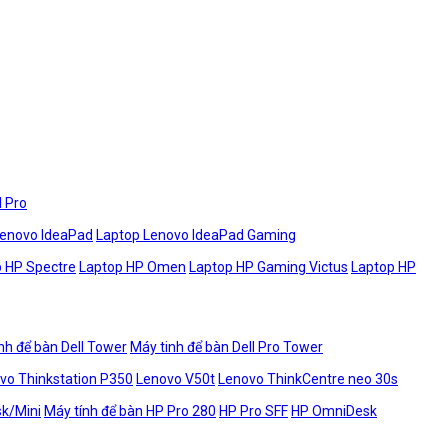
l Pro
Lenovo IdeaPad
Laptop Lenovo IdeaPad Gaming
 HP Spectre
Laptop HP Omen
Laptop HP Gaming Victus
Laptop HP
nh để bàn Dell Tower
Máy tinh để bàn Dell Pro Tower
vo Thinkstation P350
Lenovo V50t
Lenovo ThinkCentre neo 30s
sk/Mini
Máy tính để bàn HP Pro 280
HP Pro SFF
HP OmniDesk