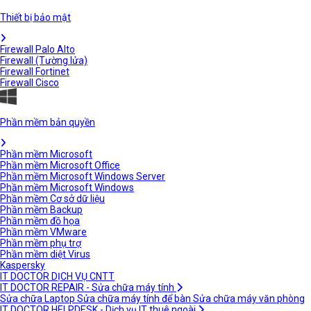
Thiết bị bảo mật
Firewall Palo Alto
Firewall (Tường lửa)
Firewall Fortinet
Firewall Cisco
Phần mềm bản quyền
Phần mềm Microsoft
Phần mềm Microsoft Office
Phần mềm Microsoft Windows Server
Phần mềm Microsoft Windows
Phần mềm Cơ sở dữ liệu
Phần mềm Backup
Phần mềm đồ họa
Phần mềm VMware
Phần mềm phụ trợ
Phần mềm diệt Virus
Kaspersky
IT DOCTOR DỊCH VỤ CNTT
IT DOCTOR REPAIR - Sửa chữa máy tính
Sửa chữa Laptop
Sửa chữa máy tính để bàn
Sửa chữa máy văn phòng
IT DOCTOR HELPDESK - Dịch vụ IT thuê ngoài