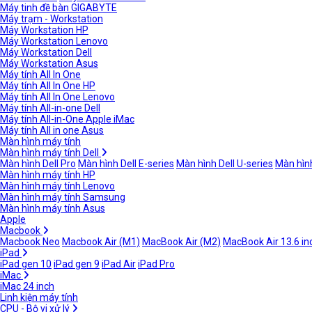
Máy tinh đề bàn GIGABYTE
Máy trạm - Workstation
Máy Workstation HP
Máy Workstation Lenovo
Máy Workstation Dell
Máy Workstation Asus
Máy tính All In One
Máy tính All In One HP
Máy tính All In One Lenovo
Máy tính All-in-one Dell
Máy tính All-in-One Apple iMac
Máy tính All in one Asus
Màn hình máy tính
Màn hình máy tính Dell
Màn hình Dell Pro
Màn hình Dell E-series
Màn hình Dell U-series
Màn hình
Màn hình máy tính HP
Màn hình máy tính Lenovo
Màn hình máy tính Samsung
Màn hình máy tính Asus
Apple
Macbook
Macbook Neo
Macbook Air (M1)
MacBook Air (M2)
MacBook Air 13.6 in
iPad
iPad gen 10
iPad gen 9
iPad Air
iPad Pro
iMac
iMac 24 inch
Linh kiện máy tính
CPU - Bộ vi xử lý