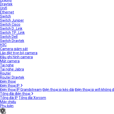
Linksys
Draytek
Unifi
Ethernet
Switch
Switch Juniper
Switch Cisco
Switch D_Link
Switch TP_Link
Switch Dell
Switch Draytek
H3C
Camera giám sát
Lắp đặt trọn bộ camera
Đầu ghi hình camera
Mắt camera
Tai nghe
Tai nghe Jabra
Router
Router Draytek
Điện thoại
Điện thoại IP
Điện thoại IP Grandstream
Điện thoại ip kéo dài
Điện thoại ip wifi không 
Tổng đài điện thoại
Tổng đài IP
Tổng đài Xorcom
Máy chiếu
Phụ kiện