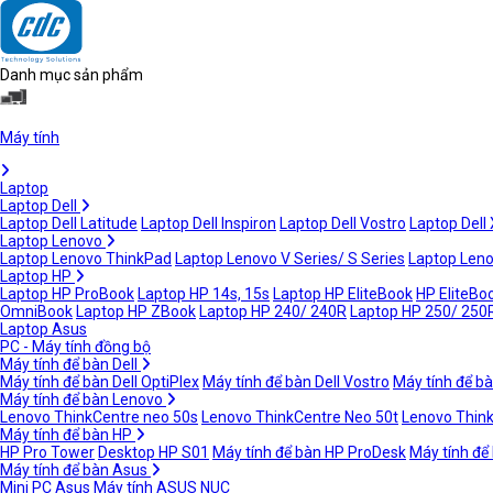
Danh mục sản phẩm
Máy tính
Laptop
Laptop Dell
Laptop Dell Latitude
Laptop Dell Inspiron
Laptop Dell Vostro
Laptop Dell
Laptop Lenovo
Laptop Lenovo ThinkPad
Laptop Lenovo V Series/ S Series
Laptop Leno
Laptop HP
Laptop HP ProBook
Laptop HP 14s, 15s
Laptop HP EliteBook
HP EliteBoo
OmniBook
Laptop HP ZBook
Laptop HP 240/ 240R
Laptop HP 250/ 250
Laptop Asus
PC - Máy tính đồng bộ
Máy tính để bàn Dell
Máy tính để bàn Dell OptiPlex
Máy tính để bàn Dell Vostro
Máy tính để bà
Máy tính để bàn Lenovo
Lenovo ThinkCentre neo 50s
Lenovo ThinkCentre Neo 50t
Lenovo Thin
Máy tính để bàn HP
HP Pro Tower
Desktop HP S01
Máy tính để bàn HP ProDesk
Máy tính để
Máy tính để bàn Asus
Mini PC Asus
Máy tính ASUS NUC