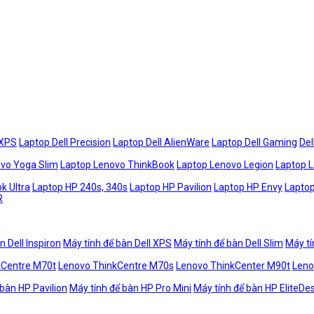
 XPS
Laptop Dell Precision
Laptop Dell AlienWare
Laptop Dell Gaming
Del
vo Yoga Slim
Laptop Lenovo ThinkBook
Laptop Lenovo Legion
Laptop 
k Ultra
Laptop HP 240s, 340s
Laptop HP Pavilion
Laptop HP Envy
Laptop
R
n Dell Inspiron
Máy tính để bàn Dell XPS
Máy tính để bàn Dell Slim
Máy tí
kCentre M70t
Lenovo ThinkCentre M70s
Lenovo ThinkCenter M90t
Leno
 bàn HP Pavilion
Máy tính để bàn HP Pro Mini
Máy tính để bàn HP EliteDe