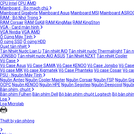
CPU Intel
CPU AMD
Mainboard - Bo mạch chủ
Mainboard Gigabyte
Mainboard Asus
Mainboard MSI
Mainboard ASRO
RAM - Bộ Nhớ Trong
RAM Corsair
RAM GsKill
RAM KingMax
RAM KingSton
VGA - Card màn hình
VGA Nvidia
VGA AMD
Ổ Cứng Máy Tính
Ổ cứng SSD
Ổ cứng HDD
Quạt tản nhiệt
Tản Nhiệt Nước Lian Li
Tản nhiệt AIO
Tản nhiệt nước Thermalright
Tản n
JONSBO
Tản nhiệt nước AIO ASUS
Tản Nhiệt NZXT
Tản nhiệt Cooler
Vỏ Case
Vỏ Case Asus
Vỏ Case SAMA
Vỏ Case KENOO
Vỏ Case Jonsbo
Vỏ Case
Vỏ case MIK
Vỏ case Xigmatek
Vỏ Case Phanteks
Vỏ case Cosair
Vỏ ca
PSU - Nguồn Máy Tính
Nguồn Antec
Nguồn Cooler Master
Nguồn Corsair
Nguồn FSP
Nguồn Gi
OCPC
Nguồn KENOO
Nguồn HPE
Nguồn Segotep
Nguồn Deepcool
Nguồn
Bàn phím, chuột
Bàn phím Fulhen
Bàn phím Dell
Bộ bàn phím chuột Logitech
Bộ bàn phí
Loa
Loa Microlab
Thiết bị văn phòng