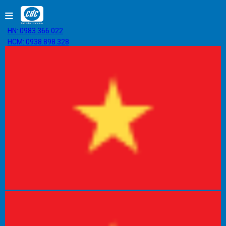
HN: 0983.366.022
HCM: 0938.898.328