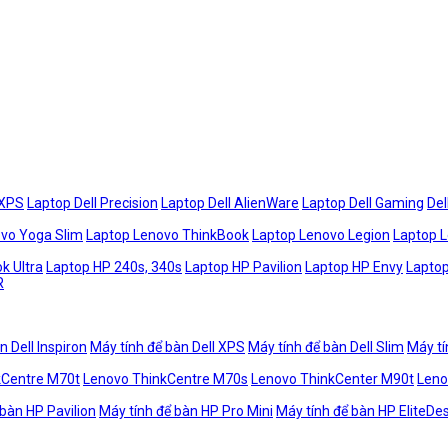
 XPS
Laptop Dell Precision
Laptop Dell AlienWare
Laptop Dell Gaming
Del
vo Yoga Slim
Laptop Lenovo ThinkBook
Laptop Lenovo Legion
Laptop 
k Ultra
Laptop HP 240s, 340s
Laptop HP Pavilion
Laptop HP Envy
Laptop
R
n Dell Inspiron
Máy tính để bàn Dell XPS
Máy tính để bàn Dell Slim
Máy tí
kCentre M70t
Lenovo ThinkCentre M70s
Lenovo ThinkCenter M90t
Leno
 bàn HP Pavilion
Máy tính để bàn HP Pro Mini
Máy tính để bàn HP EliteDe