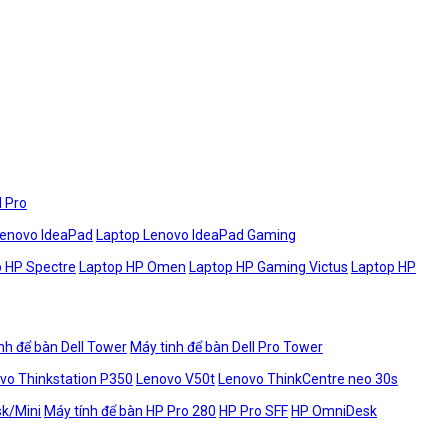
l Pro
Lenovo IdeaPad
Laptop Lenovo IdeaPad Gaming
 HP Spectre
Laptop HP Omen
Laptop HP Gaming Victus
Laptop HP
nh để bàn Dell Tower
Máy tinh để bàn Dell Pro Tower
vo Thinkstation P350
Lenovo V50t
Lenovo ThinkCentre neo 30s
sk/Mini
Máy tính để bàn HP Pro 280
HP Pro SFF
HP OmniDesk