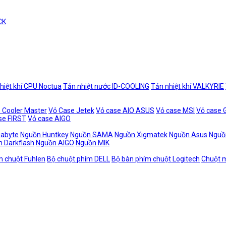
CK
hiệt khí CPU Noctua
Tản nhiệt nước ID-COOLING
Tản nhiệt khí VALKYRIE
 Cooler Master
Vỏ Case Jetek
Vỏ case AIO ASUS
Vỏ case MSI
Vỏ case
se FIRST
Vỏ case AIGO
gabyte
Nguồn Huntkey
Nguồn SAMA
Nguồn Xigmatek
Nguồn Asus
Nguồ
 Darkflash
Nguồn AIGO
Nguồn MIK
m chuột Fuhlen
Bộ chuột phím DELL
Bộ bàn phím chuột Logitech
Chuột m