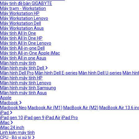
Máy tinh đề bàn GIGABYTE
Máy trạm - Workstation
Máy Workstation HP
Máy Workstation Lenovo
Máy Workstation Dell
Máy Workstation Asus
Máy tính All In One
Máy tính All In One HP
Máy tính All In One Lenovo
Máy tính All-in-one Dell
Máy tính All-in-One Apple iMac
Máy tính All in one Asus
Màn hình máy tính
Màn hình máy tính Dell
Màn hình Dell Pro
Màn hình Dell E-series
Màn hình Dell U-series
Màn hình
Màn hình máy tính HP
Màn hình máy tính Lenovo
Màn hình máy tính Samsung
Màn hình máy tính Asus
Apple
Macbook
Macbook Neo
Macbook Air (M1)
MacBook Air (M2)
MacBook Air 13.6 in
iPad
iPad gen 10
iPad gen 9
iPad Air
iPad Pro
iMac
iMac 24 inch
Linh kiện máy tính
CPU - Bộ vi xử lý