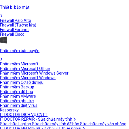
Thiết bị bảo mật
Firewall Palo Alto
Firewall (Tường lửa)
Firewall Fortinet
Firewall Cisco
Phần mềm bản quyền
Phần mềm Microsoft
Phần mềm Microsoft Office
Phần mềm Microsoft Windows Server
Phần mềm Microsoft Windows
Phần mềm Cơ sở dữ liệu
Phần mềm Backup
Phần mềm đồ họa
Phần mềm VMware
Phần mềm phụ trợ
Phần mềm diệt Virus
Kaspersky
IT DOCTOR DỊCH VỤ CNTT
IT DOCTOR REPAIR - Sửa chữa máy tính
Sửa chữa Laptop
Sửa chữa máy tính để bàn
Sửa chữa máy văn phòng
IT DOCTOR HELPDESK - Dịch vụ IT thuê ngoài