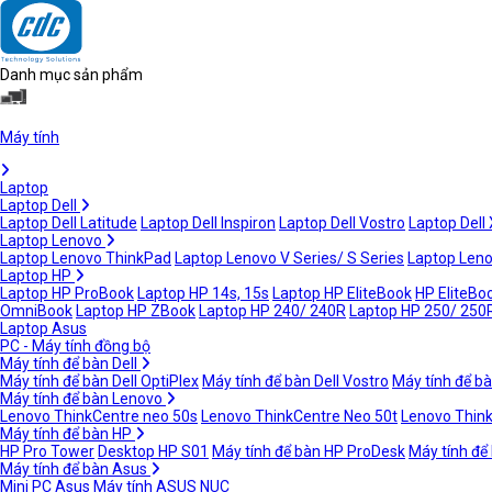
Danh mục sản phẩm
Máy tính
Laptop
Laptop Dell
Laptop Dell Latitude
Laptop Dell Inspiron
Laptop Dell Vostro
Laptop Dell
Laptop Lenovo
Laptop Lenovo ThinkPad
Laptop Lenovo V Series/ S Series
Laptop Leno
Laptop HP
Laptop HP ProBook
Laptop HP 14s, 15s
Laptop HP EliteBook
HP EliteBoo
OmniBook
Laptop HP ZBook
Laptop HP 240/ 240R
Laptop HP 250/ 250
Laptop Asus
PC - Máy tính đồng bộ
Máy tính để bàn Dell
Máy tính để bàn Dell OptiPlex
Máy tính để bàn Dell Vostro
Máy tính để bà
Máy tính để bàn Lenovo
Lenovo ThinkCentre neo 50s
Lenovo ThinkCentre Neo 50t
Lenovo Thin
Máy tính để bàn HP
HP Pro Tower
Desktop HP S01
Máy tính để bàn HP ProDesk
Máy tính để
Máy tính để bàn Asus
Mini PC Asus
Máy tính ASUS NUC