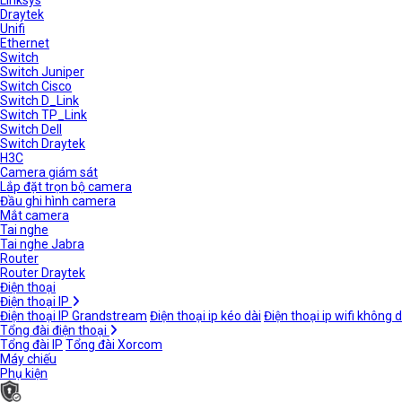
Linksys
Draytek
Unifi
Ethernet
Switch
Switch Juniper
Switch Cisco
Switch D_Link
Switch TP_Link
Switch Dell
Switch Draytek
H3C
Camera giám sát
Lắp đặt trọn bộ camera
Đầu ghi hình camera
Mắt camera
Tai nghe
Tai nghe Jabra
Router
Router Draytek
Điện thoại
Điện thoại IP
Điện thoại IP Grandstream
Điện thoại ip kéo dài
Điện thoại ip wifi không 
Tổng đài điện thoại
Tổng đài IP
Tổng đài Xorcom
Máy chiếu
Phụ kiện