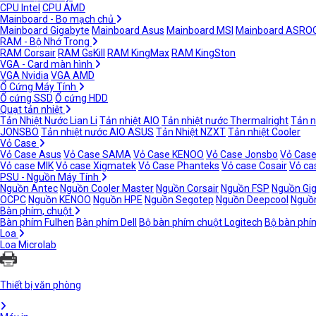
CPU Intel
CPU AMD
Mainboard - Bo mạch chủ
Mainboard Gigabyte
Mainboard Asus
Mainboard MSI
Mainboard ASRO
RAM - Bộ Nhớ Trong
RAM Corsair
RAM GsKill
RAM KingMax
RAM KingSton
VGA - Card màn hình
VGA Nvidia
VGA AMD
Ổ Cứng Máy Tính
Ổ cứng SSD
Ổ cứng HDD
Quạt tản nhiệt
Tản Nhiệt Nước Lian Li
Tản nhiệt AIO
Tản nhiệt nước Thermalright
Tản n
JONSBO
Tản nhiệt nước AIO ASUS
Tản Nhiệt NZXT
Tản nhiệt Cooler
Vỏ Case
Vỏ Case Asus
Vỏ Case SAMA
Vỏ Case KENOO
Vỏ Case Jonsbo
Vỏ Case
Vỏ case MIK
Vỏ case Xigmatek
Vỏ Case Phanteks
Vỏ case Cosair
Vỏ ca
PSU - Nguồn Máy Tính
Nguồn Antec
Nguồn Cooler Master
Nguồn Corsair
Nguồn FSP
Nguồn Gi
OCPC
Nguồn KENOO
Nguồn HPE
Nguồn Segotep
Nguồn Deepcool
Nguồn
Bàn phím, chuột
Bàn phím Fulhen
Bàn phím Dell
Bộ bàn phím chuột Logitech
Bộ bàn phí
Loa
Loa Microlab
Thiết bị văn phòng