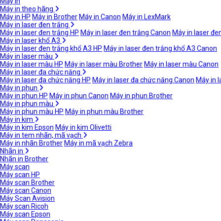
Máy in
Máy in theo hãng
Máy in HP
Máy in Brother
Máy in Canon
Máy in LexMark
Máy in laser đen trắng
Máy in laser đen trắng HP
Máy in laser đen trắng Canon
Máy in laser đe
Máy in laser khổ A3
Máy in laser đen trắng khổ A3 HP
Máy in laser đen trắng khổ A3 Canon
Máy in laser màu
Máy in laser màu HP
Máy in laser màu Brother
Máy in laser màu Canon
Máy in laser đa chức năng
Máy in laser đa chức năng HP
Máy in laser đa chức năng Canon
Máy in 
Máy in phun
Máy in phun HP
Máy in phun Canon
Máy in phun Brother
Máy in phun màu
Máy in phun màu HP
Máy in phun màu Brother
Máy in kim
Máy in kim Epson
Máy in kim Olivetti
Máy in tem nhãn, mã vạch
Máy in nhãn Brother
Máy in mã vạch Zebra
Nhãn in
Nhãn in Brother
Máy scan
Máy scan HP
Máy scan Brother
Máy scan Canon
Máy Scan Avision
Máy scan Ricoh
Máy scan Epson