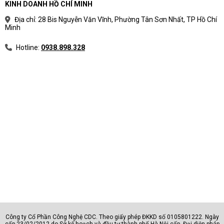
KINH DOANH HỒ CHÍ MINH
Địa chỉ: 28 Bis Nguyễn Văn Vĩnh, Phường Tân Sơn Nhất, TP Hồ Chí
Minh
Hotline:
0938.898.328
Công ty Cổ Phần Công Nghệ CDC. Theo giấy phép ĐKKD số 0105801222. Ngày
cấp 23/02/2012 do Sở kế hoạch và đầu tư thành phố Hà Nội cấp. Đại diện pháp