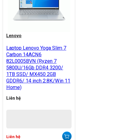
Lenovo
Laptop Lenovo Yoga Slim 7
Carbon 14ACN6
82L0005BVN (Ryzen 7
5800U/16Gb DDR4 3200/
1TB SSD/ MX450 2GB
GDDR6/ 14 inch 2.8K/Win 11
Home)
Liên hệ
Liên hệ