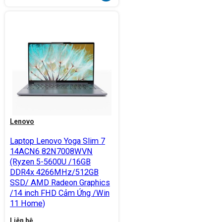
Lenovo
Laptop Lenovo Yoga Slim 7
14ACN6 82N7008WVN
(Ryzen 5-5600U /16GB
DDR4x 4266MHz/512GB
SSD/ AMD Radeon Graphics
/14 inch FHD Cảm Ứng /Win
11 Home)
Liên hệ