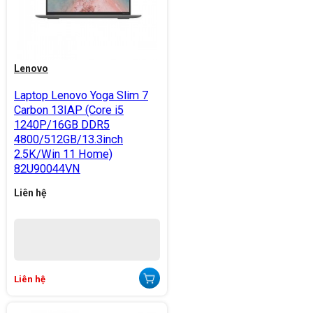
Lenovo
Laptop Lenovo Yoga Slim 7
Carbon 13IAP (Core i5
1240P/16GB DDR5
4800/512GB/13.3inch
2.5K/Win 11 Home)
82U90044VN
Liên hệ
Liên hệ