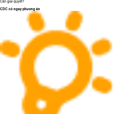
Cần giải quyết?
Phân loại đúng giúp rút ngắn thời gian chọn máy
CDC có ngay phương án
và giảm rủi ro mua sai cấu hình.
Laptop AI - văn phòng:
mỏng nhẹ, ổn định và sẵn
sàng cho phần mềm mới
Laptop AI - văn phòng phù hợp với người dùng cần
thiết bị linh hoạt cho soạn thảo, bảng tính, họp trực
tuyến, trình chiếu, duyệt web nhiều tab và làm việc
trên nền tảng cộng tác.
Laptop AI - văn phòng nên ưu tiên
cấu hình cân bằng