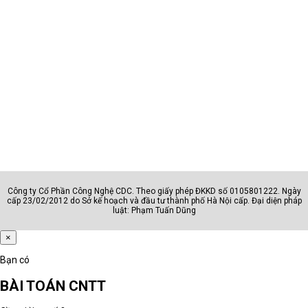
Nhóm
Phù hợp với
AI - văn phòng
Hành chính, sale, kế toán, quản l
Đồ họa - kỹ thuật
Designer, editor, kỹ sư, kiến trúc
Sinh viên
Học sinh, sinh viên, người dùng c
Doanh nhân
Lãnh đạo, quản lý, chuyên gia
Công ty Cổ Phần Công Nghệ CDC. Theo giấy phép ĐKKD số 0105801222. Ngày
Câu hỏi cần trả lời trước khi chọn nhóm
cấp 23/02/2012 do Sở kế hoạch và đầu tư thành phố Hà Nội cấp. Đại diện pháp
luật: Phạm Tuấn Dũng
Máy dùng cho học tập, văn phòng,
×
quản lý, thiết kế hay kỹ thuật?
Người dùng có thường xuyên di
Bạn có
chuyển hoặc họp online không?
BÀI TOÁN CNTT
Máy cần chạy phần mềm phổ thông
hay phần mềm chuyên môn nặng?