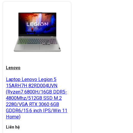
Lenovo
Laptop Lenovo Legion 5
15ARH7H 82RD004UVN
(Ryzen7 6800H/16GB DDR5-
4800Mhz/512GB SSD M.2
2280/VGA RTX 3060 6GB
GDDR6/15.6 inch IPS/Win 11
Home)
Liên hệ