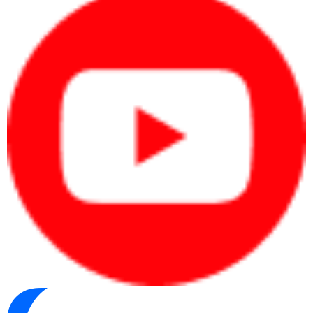
pin tốt, bảo mật và hình ảnh chuyên
nghiệp.
Kỹ sư, designer, editor cần hiệu năng
cao, màn hình tốt và xử lý phần mềm
chuyên môn.
Quy trình xác định nhanh nhu cầu
Xác định người dùng:
cá nhân, văn phòng,
quản lý, kỹ thuật hay doanh nghiệp mua
nhiều máy.
Xác định phần mềm:
Office, kế toán, CRM,
ERP, thiết kế, dựng video hoặc kỹ thuật.
Xác định ngân sách:
chia theo từng máy
hoặc tổng ngân sách mua sắm.
Xác định đúng nhu cầu từ đầu giúp người mua
chọn laptop theo hiệu quả sử dụng thay vì cảm
tính.