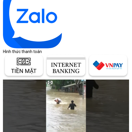
Bảng giá laptop tham
khảo theo phân khúc
Giá laptop thay đổi theo thương hiệu, cấu hình,
tình trạng hàng, bảo hành và chương trình bán
Hình thức thanh toán
hàng từng thời điểm. Bảng dưới đây chỉ giúp định
hình khoảng ngân sách ban đầu, không thay thế
báo giá chính thức.
Khoảng giá giúp người mua định
hình ngân sách
Cùng một dòng laptop có thể chênh lệch lớn do
CPU, RAM, SSD, màn hình, GPU và chính sách
bảo hành khác nhau.
Bảng khoảng giá laptop theo nhu cầu