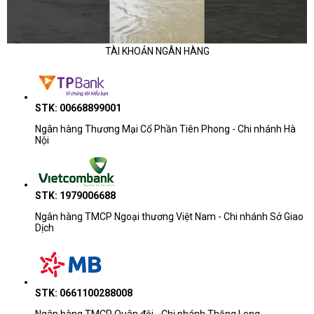
Phân khúc
Dòng thường gặp
TÀI KHOẢN NGÂN HÀNG
Học tập - văn
ASUS ExpertBook B1, HP Pavilion, D
phòng cơ bản
15, Lenovo IdeaPad
STK: 00668899001
Ngân hàng Thương Mại Cổ Phần Tiên Phong - Chi nhánh Hà
Văn phòng đa
HP ProBook, Dell 14/15/16, Lenovo
Nội
nhiệm
ThinkBook, ASUS ExpertBook
ASUS Zenbook, HP EliteBook, Dell P
AI - mỏng nhẹ
STK: 1979006688
ThinkPad E/T
Ngân hàng TMCP Ngoại thương Việt Nam - Chi nhánh Sở Giao
Dịch
Doanh nhân - kỹ
ThinkPad T/X/P, HP EliteBook/ZBook,
thuật
Pro Max, ASUS ProArt
STK: 0661100288008
Lưu ý khi tham khảo giá