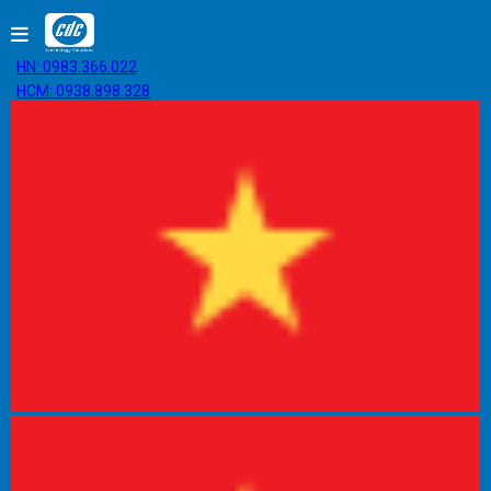
HN: 0983.366.022
HCM: 0938.898.328