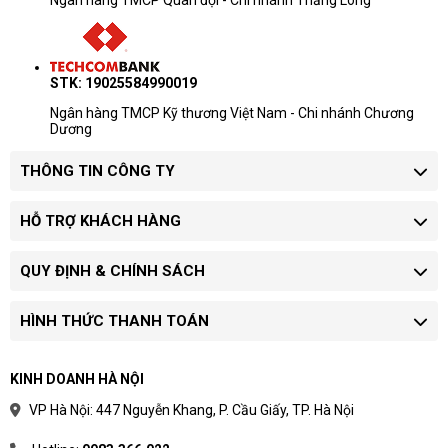
Ngân hàng TMCP Quân đội - Chi nhánh Thăng Long
Khoảng giá chỉ dùng để ước lượng
ngân sách.
Giá thay đổi theo cấu hình, tình trạng
STK: 19025584990019
hàng và số lượng đặt mua.
Doanh nghiệp mua nhiều máy nên yêu
Ngân hàng TMCP Kỹ thương Việt Nam - Chi nhánh Chương
Dương
cầu báo giá riêng theo model và chứng
từ.
THÔNG TIN CÔNG TY
Quy trình xác nhận giá
HỖ TRỢ KHÁCH HÀNG
Chọn phân khúc:
xác định máy dùng cho
học tập, văn phòng, quản lý hay kỹ thuật.
QUY ĐỊNH & CHÍNH SÁCH
Chốt cấu hình:
làm rõ CPU, RAM, SSD,
màn hình và hệ điều hành.
Yêu cầu báo giá:
xác nhận tình trạng hàng,
HÌNH THỨC THANH TOÁN
bảo hành và thời gian giao.
Khoảng giá hữu ích nhất khi dùng để chọn dải
KINH DOANH HÀ NỘI
ngân sách trước khi yêu cầu model cụ thể.
VP Hà Nội: 447 Nguyễn Khang, P. Cầu Giấy, TP. Hà Nội