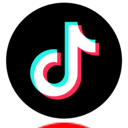
bảo hành minh bạch và tư vấn theo nhu cầu thật.
Đây là nhóm sản phẩm phục vụ cá nhân, sinh viên,
văn phòng, quản lý, kỹ thuật và doanh nghiệp mua
số lượng lớn.
Những nhóm người dùng nên ưu
tiên laptop chính hãng
Người mua nên ưu tiên laptop chính hãng khi cần
sự ổn định, chứng từ rõ và bảo hành minh bạch
trong quá trình sử dụng.
Danh sách nhóm khách hàng phù hợp
Người dùng cá nhân cần học tập, làm
việc, họp online hoặc làm việc từ xa.
Nhân sự văn phòng cần máy ổn định
cho email, bảng tính, trình chiếu và phần
mềm nội bộ.
Quản lý, lãnh đạo cần máy mỏng nhẹ,