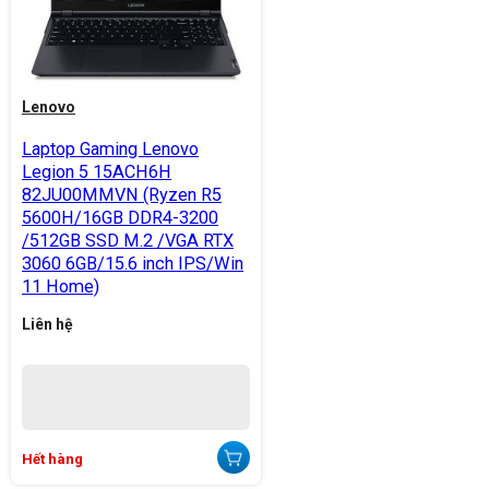
Lenovo
Laptop Gaming Lenovo
Legion 5 15ACH6H
82JU00MMVN (Ryzen R5
5600H/16GB DDR4-3200
/512GB SSD M.2 /VGA RTX
3060 6GB/15.6 inch IPS/Win
11 Home)
Liên hệ
Hết hàng