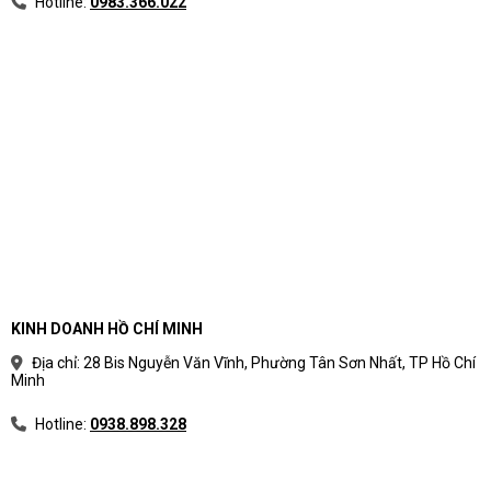
Hotline:
0983.366.022
Phân loại laptop theo nhu
cầu sử dụng thực tế
Phân loại laptop theo nhu cầu giúp người mua
tránh rối bởi thông số kỹ thuật. Thay vì bắt đầu từ
tên CPU hoặc mức giá, nên bắt đầu từ công việc
hằng ngày, phần mềm sử dụng và vòng đời dự
kiến.
Cách chia nhóm laptop theo mục
KINH DOANH HỒ CHÍ MINH
đích sử dụng
Địa chỉ: 28 Bis Nguyễn Văn Vĩnh, Phường Tân Sơn Nhất, TP Hồ Chí
Minh
Mỗi nhóm laptop có ưu tiên khác nhau về hiệu
năng, độ bền, màn hình, pin, bảo mật và giá.
Hotline:
0938.898.328
Bảng phân loại laptop theo nhu cầu