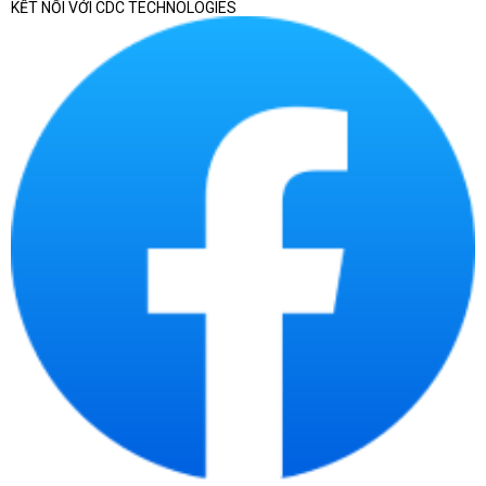
KẾT NỐI VỚI CDC TECHNOLOGIES
Nếu doanh nghiệp cần chọn laptop theo phòng ban,
số lượng triển khai, tiêu chuẩn cấu hình, chứng từ
bàn giao và khả năng quản lý tài sản CNTT sau mua,
có thể tham khảo thêm bài viết chuyên sâu về
laptop doanh nghiệp
. Trang này tập trung vào
danh mục laptop chính hãng nói chung, còn bài
chuyên sâu phù hợp hơn khi cần chuẩn hóa thiết bị
cho nhiều nhân sự.
Laptop chính hãng tại
CDC Technologies phù
hợp với ai?
Laptop chính hãng phù hợp với người dùng cần
thiết bị có nguồn gốc rõ ràng, cấu hình phù hợp,