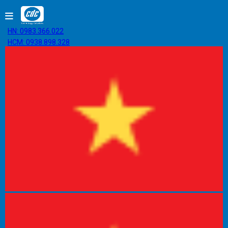
HN: 0983.366.022
HCM: 0938.898.328