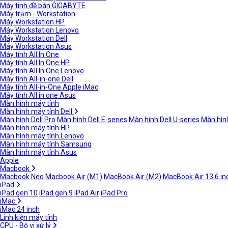
Máy tinh đề bàn GIGABYTE
Máy trạm - Workstation
Máy Workstation HP
Máy Workstation Lenovo
Máy Workstation Dell
Máy Workstation Asus
Máy tính All In One
Máy tính All In One HP
Máy tính All In One Lenovo
Máy tính All-in-one Dell
Máy tính All-in-One Apple iMac
Máy tính All in one Asus
Màn hình máy tính
Màn hình máy tính Dell
Màn hình Dell Pro
Màn hình Dell E-series
Màn hình Dell U-series
Màn hình
Màn hình máy tính HP
Màn hình máy tính Lenovo
Màn hình máy tính Samsung
Màn hình máy tính Asus
Apple
Macbook
Macbook Neo
Macbook Air (M1)
MacBook Air (M2)
MacBook Air 13.6 in
iPad
iPad gen 10
iPad gen 9
iPad Air
iPad Pro
iMac
iMac 24 inch
Linh kiện máy tính
CPU - Bộ vi xử lý