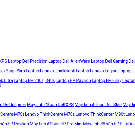
 XPS
Laptop Dell Precision
Laptop Dell AlienWare
Laptop Dell Gaming
Del
vo Yoga Slim
Laptop Lenovo ThinkBook
Laptop Lenovo Legion
Laptop 
k Ultra
Laptop HP 240s, 340s
Laptop HP Pavilion
Laptop HP Envy
Laptop
R
n Dell Inspiron
Máy tính để bàn Dell XPS
Máy tính để bàn Dell Slim
Máy tí
kCentre M70t
Lenovo ThinkCentre M70s
Lenovo ThinkCenter M90t
Leno
 bàn HP Pavilion
Máy tính để bàn HP Pro Mini
Máy tính để bàn HP EliteDe