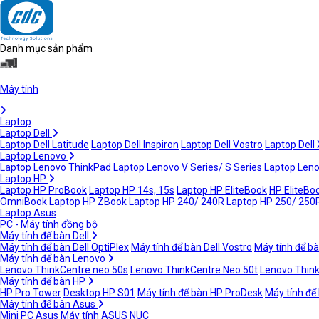
Danh mục sản phẩm
Máy tính
Laptop
Laptop Dell
Laptop Dell Latitude
Laptop Dell Inspiron
Laptop Dell Vostro
Laptop Dell
Laptop Lenovo
Laptop Lenovo ThinkPad
Laptop Lenovo V Series/ S Series
Laptop Leno
Laptop HP
Laptop HP ProBook
Laptop HP 14s, 15s
Laptop HP EliteBook
HP EliteBoo
OmniBook
Laptop HP ZBook
Laptop HP 240/ 240R
Laptop HP 250/ 250
Laptop Asus
PC - Máy tính đồng bộ
Máy tính để bàn Dell
Máy tính để bàn Dell OptiPlex
Máy tính để bàn Dell Vostro
Máy tính để bà
Máy tính để bàn Lenovo
Lenovo ThinkCentre neo 50s
Lenovo ThinkCentre Neo 50t
Lenovo Thin
Máy tính để bàn HP
HP Pro Tower
Desktop HP S01
Máy tính để bàn HP ProDesk
Máy tính để
Máy tính để bàn Asus
Mini PC Asus
Máy tính ASUS NUC