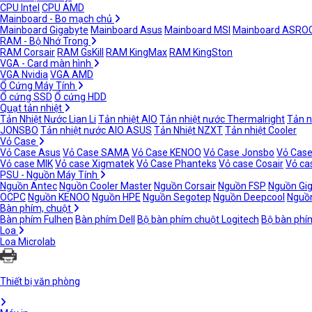
CPU Intel
CPU AMD
Mainboard - Bo mạch chủ
Mainboard Gigabyte
Mainboard Asus
Mainboard MSI
Mainboard ASRO
RAM - Bộ Nhớ Trong
RAM Corsair
RAM GsKill
RAM KingMax
RAM KingSton
VGA - Card màn hình
VGA Nvidia
VGA AMD
Ổ Cứng Máy Tính
Ổ cứng SSD
Ổ cứng HDD
Quạt tản nhiệt
Tản Nhiệt Nước Lian Li
Tản nhiệt AIO
Tản nhiệt nước Thermalright
Tản n
JONSBO
Tản nhiệt nước AIO ASUS
Tản Nhiệt NZXT
Tản nhiệt Cooler
Vỏ Case
Vỏ Case Asus
Vỏ Case SAMA
Vỏ Case KENOO
Vỏ Case Jonsbo
Vỏ Case
Vỏ case MIK
Vỏ case Xigmatek
Vỏ Case Phanteks
Vỏ case Cosair
Vỏ ca
PSU - Nguồn Máy Tính
Nguồn Antec
Nguồn Cooler Master
Nguồn Corsair
Nguồn FSP
Nguồn Gi
OCPC
Nguồn KENOO
Nguồn HPE
Nguồn Segotep
Nguồn Deepcool
Nguồn
Bàn phím, chuột
Bàn phím Fulhen
Bàn phím Dell
Bộ bàn phím chuột Logitech
Bộ bàn phí
Loa
Loa Microlab
Thiết bị văn phòng