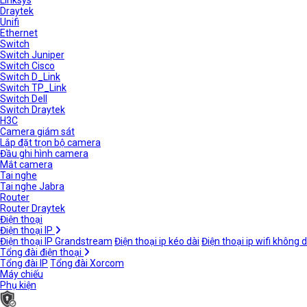
Linksys
Draytek
Unifi
Ethernet
Switch
Switch Juniper
Switch Cisco
Switch D_Link
Switch TP_Link
Switch Dell
Switch Draytek
H3C
Camera giám sát
Lắp đặt trọn bộ camera
Đầu ghi hình camera
Mắt camera
Tai nghe
Tai nghe Jabra
Router
Router Draytek
Điện thoại
Điện thoại IP
Điện thoại IP Grandstream
Điện thoại ip kéo dài
Điện thoại ip wifi không 
Tổng đài điện thoại
Tổng đài IP
Tổng đài Xorcom
Máy chiếu
Phụ kiện