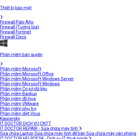
Thiết bị bảo mật
Firewall Palo Alto
Firewall (Tường lửa)
Firewall Fortinet
Firewall Cisco
Phần mềm bản quyền
Phần mềm Microsoft
Phần mềm Microsoft Office
Phần mềm Microsoft Windows Server
Phần mềm Microsoft Windows
Phần mềm Cơ sở dữ liệu
Phần mềm Backup
Phần mềm đồ họa
Phần mềm VMware
Phần mềm phụ trợ
Phần mềm diệt Virus
Kaspersky
IT DOCTOR DỊCH VỤ CNTT
IT DOCTOR REPAIR - Sửa chữa máy tính
Sửa chữa Laptop
Sửa chữa máy tính để bàn
Sửa chữa máy văn phòng
IT DOCTOR HELPDESK - Dịch vụ IT thuê ngoài