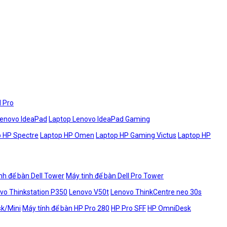
l Pro
Lenovo IdeaPad
Laptop Lenovo IdeaPad Gaming
 HP Spectre
Laptop HP Omen
Laptop HP Gaming Victus
Laptop HP
nh để bàn Dell Tower
Máy tinh để bàn Dell Pro Tower
vo Thinkstation P350
Lenovo V50t
Lenovo ThinkCentre neo 30s
sk/Mini
Máy tính để bàn HP Pro 280
HP Pro SFF
HP OmniDesk