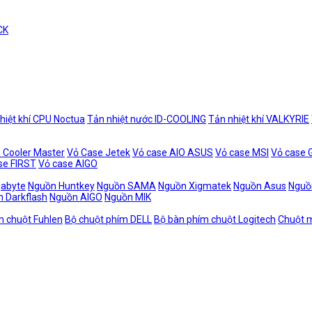
CK
hiệt khí CPU Noctua
Tản nhiệt nước ID-COOLING
Tản nhiệt khí VALKYRIE
 Cooler Master
Vỏ Case Jetek
Vỏ case AIO ASUS
Vỏ case MSI
Vỏ case
se FIRST
Vỏ case AIGO
gabyte
Nguồn Huntkey
Nguồn SAMA
Nguồn Xigmatek
Nguồn Asus
Nguồ
 Darkflash
Nguồn AIGO
Nguồn MIK
m chuột Fuhlen
Bộ chuột phím DELL
Bộ bàn phím chuột Logitech
Chuột m