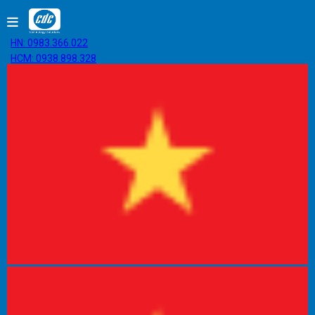
HN: 0983.366.022
HCM: 0938.898.328