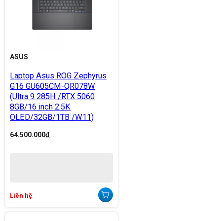
ASUS
Laptop Asus ROG Zephyrus
G16 GU605CM-QR078W
(Ultra 9 285H /RTX 5060
8GB/16 inch 2.5K
OLED/32GB/1TB /W11)
64.500.000
đ
Liên hệ