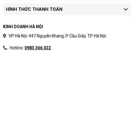
màn hình và hệ điều hành.
Yêu cầu báo giá:
xác nhận tình trạng hàng,
HÌNH THỨC THANH TOÁN
bảo hành và thời gian giao.
Khoảng giá hữu ích nhất khi dùng để chọn dải
KINH DOANH HÀ NỘI
ngân sách trước khi yêu cầu model cụ thể.
VP Hà Nội: 447 Nguyễn Khang, P. Cầu Giấy, TP. Hà Nội
Hotline:
0983.366.022
Phân loại laptop theo nhu
cầu sử dụng thực tế
Phân loại laptop theo nhu cầu giúp người mua
tránh rối bởi thông số kỹ thuật. Thay vì bắt đầu từ
tên CPU hoặc mức giá, nên bắt đầu từ công việc
hằng ngày, phần mềm sử dụng và vòng đời dự
kiến.
Cách chia nhóm laptop theo mục