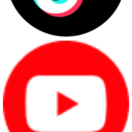
Người dùng cá nhân cần học tập, làm
việc, họp online hoặc làm việc từ xa.
Nhân sự văn phòng cần máy ổn định
cho email, bảng tính, trình chiếu và phần
mềm nội bộ.
Quản lý, lãnh đạo cần máy mỏng nhẹ,
pin tốt, bảo mật và hình ảnh chuyên
nghiệp.
Kỹ sư, designer, editor cần hiệu năng
cao, màn hình tốt và xử lý phần mềm
chuyên môn.
Quy trình xác định nhanh nhu cầu
Xác định người dùng:
cá nhân, văn phòng,
quản lý, kỹ thuật hay doanh nghiệp mua
nhiều máy.
Xác định phần mềm:
Office, kế toán, CRM,
ERP, thiết kế, dựng video hoặc kỹ thuật.