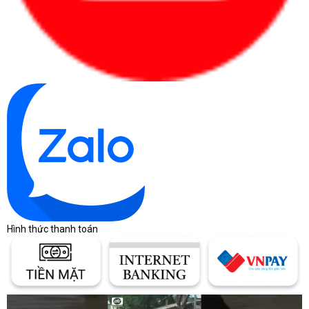
Xác định ngân sách:
chia theo từng máy
hoặc tổng ngân sách mua sắm.
Xác định đúng nhu cầu từ đầu giúp người mua
chọn laptop theo hiệu quả sử dụng thay vì cảm
tính.
Bảng giá laptop tham
khảo theo phân khúc
Giá laptop thay đổi theo thương hiệu, cấu hình,
tình trạng hàng, bảo hành và chương trình bán
Hình thức thanh toán
hàng từng thời điểm. Bảng dưới đây chỉ giúp định
hình khoảng ngân sách ban đầu, không thay thế
báo giá chính thức.
Khoảng giá giúp người mua định