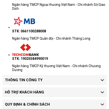
Ngân hàng TMCP Ngoại thương Việt Nam - Chi nhánh Sở Giao
Dịch
Doanh nhân - kỹ
ThinkPad T/X/P, HP EliteBook/ZBook,
thuật
Pro Max, ASUS ProArt
STK: 0661100288008
Lưu ý khi tham khảo giá
Ngân hàng TMCP Quân đội - Chi nhánh Thăng Long
Khoảng giá chỉ dùng để ước lượng
ngân sách.
Giá thay đổi theo cấu hình, tình trạng
STK: 19025584990019
hàng và số lượng đặt mua.
Doanh nghiệp mua nhiều máy nên yêu
Ngân hàng TMCP Kỹ thương Việt Nam - Chi nhánh Chương
Dương
cầu báo giá riêng theo model và chứng
từ.
THÔNG TIN CÔNG TY
Quy trình xác nhận giá
HỖ TRỢ KHÁCH HÀNG
Chọn phân khúc:
xác định máy dùng cho
học tập, văn phòng, quản lý hay kỹ thuật.
QUY ĐỊNH & CHÍNH SÁCH
Chốt cấu hình:
làm rõ CPU, RAM, SSD,