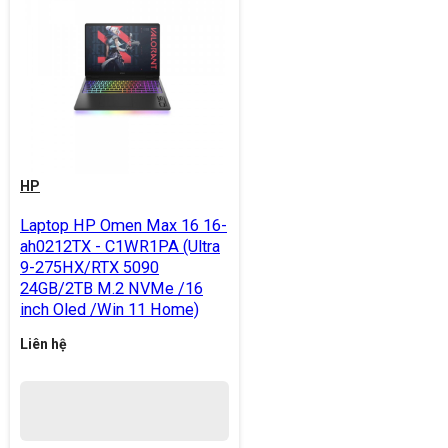
HP
Laptop HP Omen Max 16 16-
ah0212TX - C1WR1PA (Ultra
9-275HX/RTX 5090
24GB/2TB M.2 NVMe /16
inch Oled /Win 11 Home)
Liên hệ