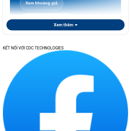
Xem khoảng giá
Laptop doanh nghiệp
Xem thêm
KẾT NỐI VỚI CDC TECHNOLOGIES
Nếu doanh nghiệp cần chọn laptop theo phòng ban,
số lượng triển khai, tiêu chuẩn cấu hình, chứng từ
bàn giao và khả năng quản lý tài sản CNTT sau mua,
có thể tham khảo thêm bài viết chuyên sâu về
laptop doanh nghiệp
. Trang này tập trung vào
danh mục laptop chính hãng nói chung, còn bài
chuyên sâu phù hợp hơn khi cần chuẩn hóa thiết bị
cho nhiều nhân sự.