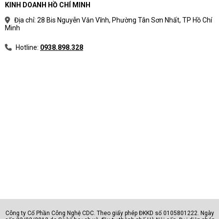
KINH DOANH HỒ CHÍ MINH
đích sử dụng
Địa chỉ: 28 Bis Nguyễn Văn Vĩnh, Phường Tân Sơn Nhất, TP Hồ Chí
Minh
Mỗi nhóm laptop có ưu tiên khác nhau về hiệu
năng, độ bền, màn hình, pin, bảo mật và giá.
Hotline:
0938.898.328
Bảng phân loại laptop theo nhu cầu
Nhóm
Phù hợp với
AI - văn phòng
Hành chính, sale, kế toán, quản l
Đồ họa - kỹ thuật
Designer, editor, kỹ sư, kiến trúc
Sinh viên
Học sinh, sinh viên, người dùng c
Doanh nhân
Lãnh đạo, quản lý, chuyên gia
Công ty Cổ Phần Công Nghệ CDC. Theo giấy phép ĐKKD số 0105801222. Ngày