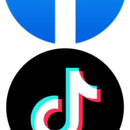
Laptop chính hãng tại
CDC Technologies phù
hợp với ai?
Laptop chính hãng phù hợp với người dùng cần
thiết bị có nguồn gốc rõ ràng, cấu hình phù hợp,
bảo hành minh bạch và tư vấn theo nhu cầu thật.
Đây là nhóm sản phẩm phục vụ cá nhân, sinh viên,
văn phòng, quản lý, kỹ thuật và doanh nghiệp mua
số lượng lớn.
Những nhóm người dùng nên ưu
tiên laptop chính hãng
Người mua nên ưu tiên laptop chính hãng khi cần
sự ổn định, chứng từ rõ và bảo hành minh bạch
trong quá trình sử dụng.
Danh sách nhóm khách hàng phù hợp