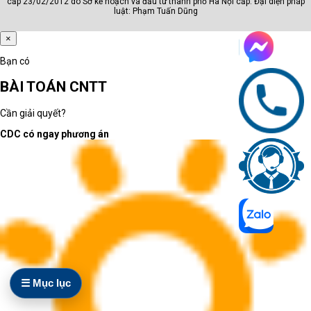
Câu hỏi cần trả lời trước khi chọn nhóm
cấp 23/02/2012 do Sở kế hoạch và đầu tư thành phố Hà Nội cấp. Đại diện pháp
luật: Phạm Tuấn Dũng
Máy dùng cho học tập, văn phòng,
×
quản lý, thiết kế hay kỹ thuật?
Người dùng có thường xuyên di
Bạn có
chuyển hoặc họp online không?
BÀI TOÁN CNTT
Máy cần chạy phần mềm phổ thông
hay phần mềm chuyên môn nặng?
Cần giải quyết?
Phân loại đúng giúp rút ngắn thời gian chọn máy
CDC có ngay phương án
và giảm rủi ro mua sai cấu hình.
Laptop AI - văn phòng:
mỏng nhẹ, ổn định và sẵn
sàng cho phần mềm mới
☰ Mục lục
Laptop AI - văn phòng phù hợp với người dùng cần