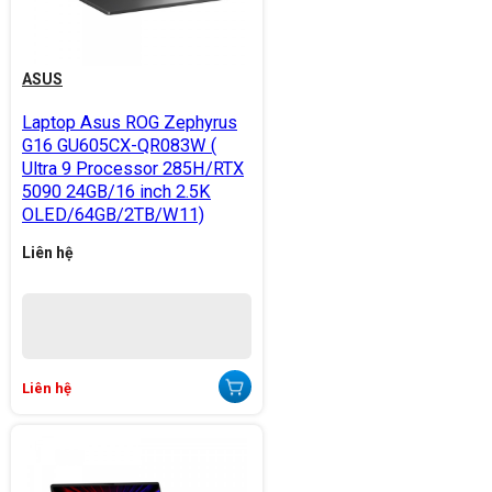
ASUS
Laptop Asus ROG Zephyrus
G16 GU605CX-QR083W (
Ultra 9 Processor 285H/RTX
5090 24GB/16 inch 2.5K
OLED/64GB/2TB/W11)
Liên hệ
Liên hệ