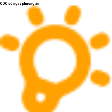
Phân loại đúng giúp rút ngắn thời gian chọn máy
CDC có ngay phương án
và giảm rủi ro mua sai cấu hình.
Laptop AI - văn phòng:
mỏng nhẹ, ổn định và sẵn
sàng cho phần mềm mới
Laptop AI - văn phòng phù hợp với người dùng cần
thiết bị linh hoạt cho soạn thảo, bảng tính, họp trực
tuyến, trình chiếu, duyệt web nhiều tab và làm việc
trên nền tảng cộng tác.
Laptop AI - văn phòng nên ưu tiên
cấu hình cân bằng