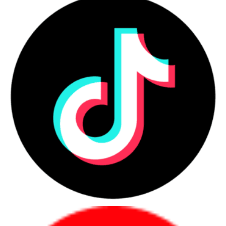
Đây là nhóm sản phẩm phục vụ cá nhân, sinh viên,
văn phòng, quản lý, kỹ thuật và doanh nghiệp mua
số lượng lớn.
Những nhóm người dùng nên ưu
tiên laptop chính hãng
Người mua nên ưu tiên laptop chính hãng khi cần
sự ổn định, chứng từ rõ và bảo hành minh bạch
trong quá trình sử dụng.
Danh sách nhóm khách hàng phù hợp
Người dùng cá nhân cần học tập, làm
việc, họp online hoặc làm việc từ xa.
Nhân sự văn phòng cần máy ổn định
cho email, bảng tính, trình chiếu và phần
mềm nội bộ.
Quản lý, lãnh đạo cần máy mỏng nhẹ,
pin tốt, bảo mật và hình ảnh chuyên