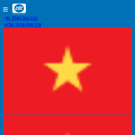
HN: 0983.366.022
HCM: 0938.898.328