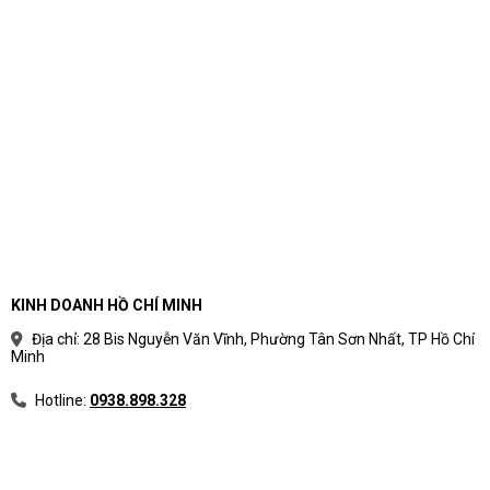
Phân loại laptop theo nhu
cầu sử dụng thực tế
Phân loại laptop theo nhu cầu giúp người mua
tránh rối bởi thông số kỹ thuật. Thay vì bắt đầu từ
tên CPU hoặc mức giá, nên bắt đầu từ công việc
hằng ngày, phần mềm sử dụng và vòng đời dự
kiến.
Cách chia nhóm laptop theo mục
KINH DOANH HỒ CHÍ MINH
đích sử dụng
Địa chỉ: 28 Bis Nguyễn Văn Vĩnh, Phường Tân Sơn Nhất, TP Hồ Chí
Minh
Mỗi nhóm laptop có ưu tiên khác nhau về hiệu
năng, độ bền, màn hình, pin, bảo mật và giá.
Hotline:
0938.898.328
Bảng phân loại laptop theo nhu cầu