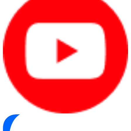
nghiệp.
Kỹ sư, designer, editor cần hiệu năng
cao, màn hình tốt và xử lý phần mềm
chuyên môn.
Quy trình xác định nhanh nhu cầu
Xác định người dùng:
cá nhân, văn phòng,
quản lý, kỹ thuật hay doanh nghiệp mua
nhiều máy.
Xác định phần mềm:
Office, kế toán, CRM,
ERP, thiết kế, dựng video hoặc kỹ thuật.
Xác định ngân sách:
chia theo từng máy
hoặc tổng ngân sách mua sắm.
Xác định đúng nhu cầu từ đầu giúp người mua
chọn laptop theo hiệu quả sử dụng thay vì cảm
tính.