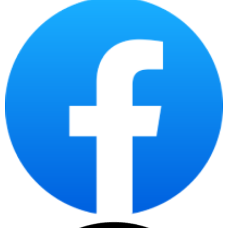
Nếu doanh nghiệp cần chọn laptop theo phòng ban,
số lượng triển khai, tiêu chuẩn cấu hình, chứng từ
bàn giao và khả năng quản lý tài sản CNTT sau mua,
có thể tham khảo thêm bài viết chuyên sâu về
laptop doanh nghiệp
. Trang này tập trung vào
danh mục laptop chính hãng nói chung, còn bài
chuyên sâu phù hợp hơn khi cần chuẩn hóa thiết bị
cho nhiều nhân sự.
Laptop chính hãng tại
CDC Technologies phù
hợp với ai?
Laptop chính hãng phù hợp với người dùng cần
thiết bị có nguồn gốc rõ ràng, cấu hình phù hợp,
bảo hành minh bạch và tư vấn theo nhu cầu thật.