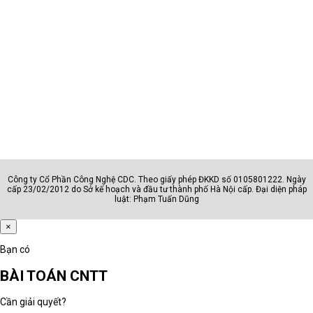
Nhóm
Phù hợp với
AI - văn phòng
Hành chính, sale, kế toán, quản l
Đồ họa - kỹ thuật
Designer, editor, kỹ sư, kiến trúc
Sinh viên
Học sinh, sinh viên, người dùng c
Doanh nhân
Lãnh đạo, quản lý, chuyên gia
Công ty Cổ Phần Công Nghệ CDC. Theo giấy phép ĐKKD số 0105801222. Ngày
Câu hỏi cần trả lời trước khi chọn nhóm
cấp 23/02/2012 do Sở kế hoạch và đầu tư thành phố Hà Nội cấp. Đại diện pháp
luật: Phạm Tuấn Dũng
Máy dùng cho học tập, văn phòng,
×
quản lý, thiết kế hay kỹ thuật?
Người dùng có thường xuyên di
Bạn có
chuyển hoặc họp online không?
BÀI TOÁN CNTT
Máy cần chạy phần mềm phổ thông
hay phần mềm chuyên môn nặng?
Cần giải quyết?