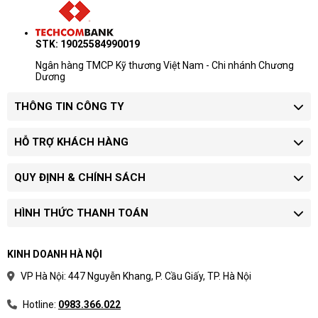
ngân sách.
Giá thay đổi theo cấu hình, tình trạng
STK: 19025584990019
hàng và số lượng đặt mua.
Doanh nghiệp mua nhiều máy nên yêu
Ngân hàng TMCP Kỹ thương Việt Nam - Chi nhánh Chương
Dương
cầu báo giá riêng theo model và chứng
từ.
THÔNG TIN CÔNG TY
Quy trình xác nhận giá
HỖ TRỢ KHÁCH HÀNG
Chọn phân khúc:
xác định máy dùng cho
học tập, văn phòng, quản lý hay kỹ thuật.
QUY ĐỊNH & CHÍNH SÁCH
Chốt cấu hình:
làm rõ CPU, RAM, SSD,
màn hình và hệ điều hành.
Yêu cầu báo giá:
xác nhận tình trạng hàng,
HÌNH THỨC THANH TOÁN
bảo hành và thời gian giao.
Khoảng giá hữu ích nhất khi dùng để chọn dải
KINH DOANH HÀ NỘI
ngân sách trước khi yêu cầu model cụ thể.
VP Hà Nội: 447 Nguyễn Khang, P. Cầu Giấy, TP. Hà Nội
Hotline:
0983.366.022