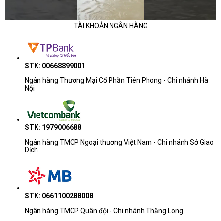
Phân khúc
Dòng thường gặp
TÀI KHOẢN NGÂN HÀNG
Học tập - văn
ASUS ExpertBook B1, HP Pavilion, D
phòng cơ bản
15, Lenovo IdeaPad
STK: 00668899001
Ngân hàng Thương Mại Cổ Phần Tiên Phong - Chi nhánh Hà
Văn phòng đa
HP ProBook, Dell 14/15/16, Lenovo
Nội
nhiệm
ThinkBook, ASUS ExpertBook
ASUS Zenbook, HP EliteBook, Dell P
AI - mỏng nhẹ
STK: 1979006688
ThinkPad E/T
Ngân hàng TMCP Ngoại thương Việt Nam - Chi nhánh Sở Giao
Dịch
Doanh nhân - kỹ
ThinkPad T/X/P, HP EliteBook/ZBook,
thuật
Pro Max, ASUS ProArt
STK: 0661100288008
Lưu ý khi tham khảo giá
Ngân hàng TMCP Quân đội - Chi nhánh Thăng Long
Khoảng giá chỉ dùng để ước lượng