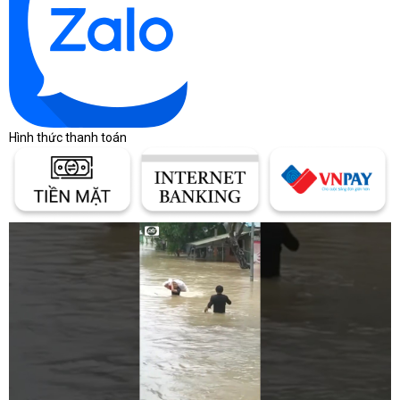
Bảng giá laptop tham
khảo theo phân khúc
Giá laptop thay đổi theo thương hiệu, cấu hình,
tình trạng hàng, bảo hành và chương trình bán
Hình thức thanh toán
hàng từng thời điểm. Bảng dưới đây chỉ giúp định
hình khoảng ngân sách ban đầu, không thay thế
báo giá chính thức.
Khoảng giá giúp người mua định
hình ngân sách
Cùng một dòng laptop có thể chênh lệch lớn do
CPU, RAM, SSD, màn hình, GPU và chính sách
bảo hành khác nhau.
Bảng khoảng giá laptop theo nhu cầu