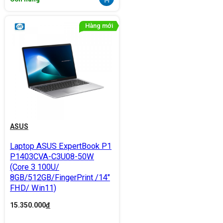
ASUS
Laptop ASUS ExpertBook P1
P1403CVA-C3U08-50W
(Core 3 100U/
8GB/512GB/FingerPrint /14"
FHD/ Win11)
15.350.000
đ