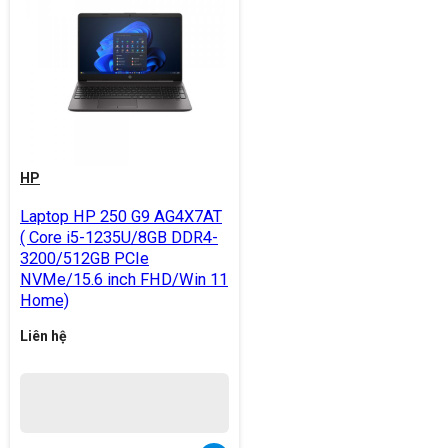
HP
Laptop HP 250 G9 AG4X7AT
( Core i5-1235U/8GB DDR4-
3200/512GB PCIe
NVMe/15.6 inch FHD/Win 11
Home)
Liên hệ