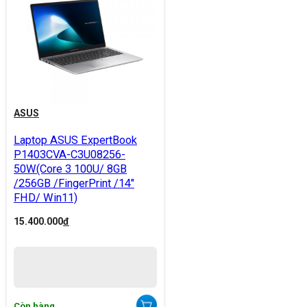
ASUS
Laptop ASUS ExpertBook
P1403CVA-C3U08256-
50W(Core 3 100U/ 8GB
/256GB /FingerPrint /14"
FHD/ Win11)
15.400.000
đ
Còn hàng