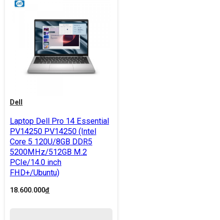
Dell
Laptop Dell Pro 14 Essential
PV14250 PV14250 (Intel
Core 5 120U/8GB DDR5
5200MHz/512GB M.2
PCIe/14.0 inch
FHD+/Ubuntu)
18.600.000
đ