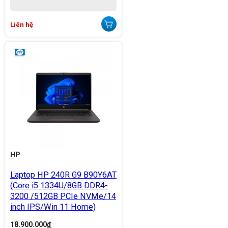
Liên hệ
HP
Laptop HP 240R G9 B90Y6AT
(Core i5 1334U/8GB DDR4-
3200 /512GB PCIe NVMe/14
inch IPS/Win 11 Home)
18.900.000
đ