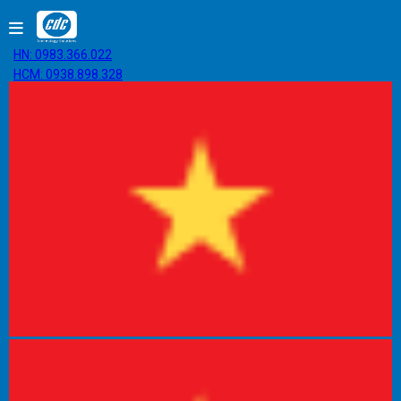
HN: 0983.366.022
HCM: 0938.898.328