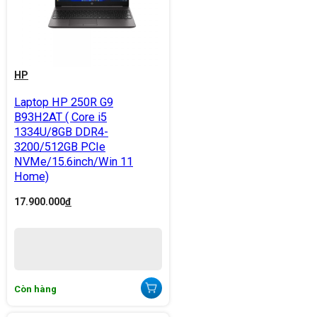
HP
Laptop HP 250R G9
B93H2AT ( Core i5
1334U/8GB DDR4-
3200/512GB PCIe
NVMe/15.6inch/Win 11
Home)
17.900.000
đ
Còn hàng