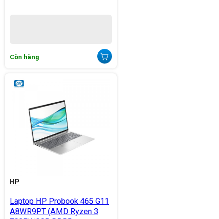
Còn hàng
HP
Laptop HP Probook 465 G11
A8WR9PT (AMD Ryzen 3