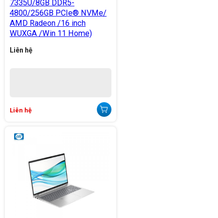
7335U/8GB DDR5-
4800/256GB PCIe® NVMe/
AMD Radeon /16 inch
WUXGA /Win 11 Home)
Liên hệ
Liên hệ