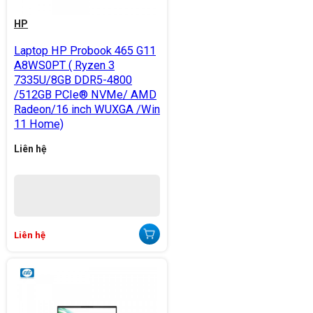
HP
Laptop HP Probook 465 G11
A8WS0PT ( Ryzen 3
7335U/8GB DDR5-4800
/512GB PCIe® NVMe/ AMD
Radeon/16 inch WUXGA /Win
11 Home)
Liên hệ
Liên hệ