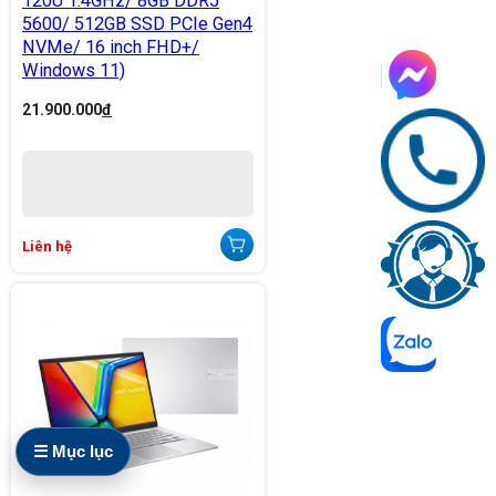
120U 1.4GHz/ 8GB DDR5
5600/ 512GB SSD PCIe Gen4
NVMe/ 16 inch FHD+/
Windows 11)
21.900.000
đ
Liên hệ
☰ Mục lục