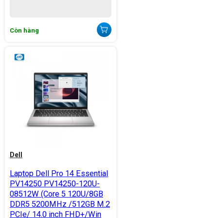
Còn hàng
Dell
Laptop Dell Pro 14 Essential
PV14250 PV14250-120U-
08512W (Core 5 120U/8GB
DDR5 5200MHz /512GB M.2
PCIe/ 14.0 inch FHD+/Win