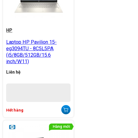
HP
Laptop HP Pavilion 15-
eg3094TU - 8C5L5PA
(i5/8GB/512GB/15.6
inch/W11)
Liên hệ
Hết hàng