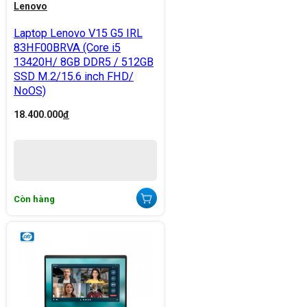
Lenovo
Laptop Lenovo V15 G5 IRL
83HF00BRVA (Core i5
13420H/ 8GB DDR5 / 512GB
SSD M.2/15.6 inch FHD/
NoOS)
18.400.000
đ
Còn hàng