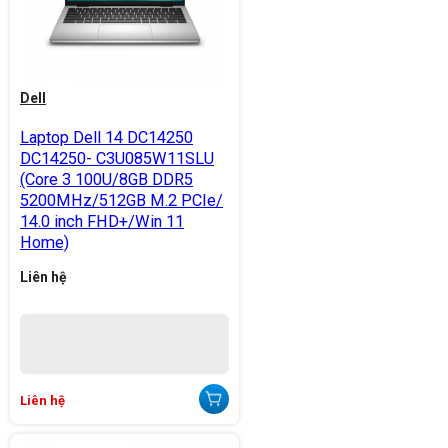
Dell
Laptop Dell 14 DC14250
DC14250- C3U085W11SLU
(Core 3 100U/8GB DDR5
5200MHz/512GB M.2 PCIe/
14.0 inch FHD+/Win 11
Home)
Liên hệ
Liên hệ