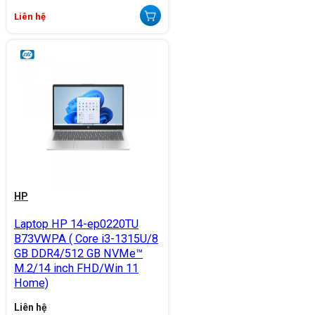
Liên hệ
HP
Laptop HP 14-ep0220TU
B73VWPA ( Core i3-1315U/8
GB DDR4/512 GB NVMe™
M.2/14 inch FHD/Win 11
Home)
Liên hệ