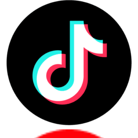
bảo hành minh bạch và tư vấn theo nhu cầu thật.
Đây là nhóm sản phẩm phục vụ cá nhân, sinh viên,
văn phòng, quản lý, kỹ thuật và doanh nghiệp mua
số lượng lớn.
Những nhóm người dùng nên ưu
tiên laptop chính hãng
Người mua nên ưu tiên laptop chính hãng khi cần
sự ổn định, chứng từ rõ và bảo hành minh bạch
trong quá trình sử dụng.
Danh sách nhóm khách hàng phù hợp
Người dùng cá nhân cần học tập, làm
việc, họp online hoặc làm việc từ xa.
Nhân sự văn phòng cần máy ổn định
cho email, bảng tính, trình chiếu và phần
mềm nội bộ.
Quản lý, lãnh đạo cần máy mỏng nhẹ,