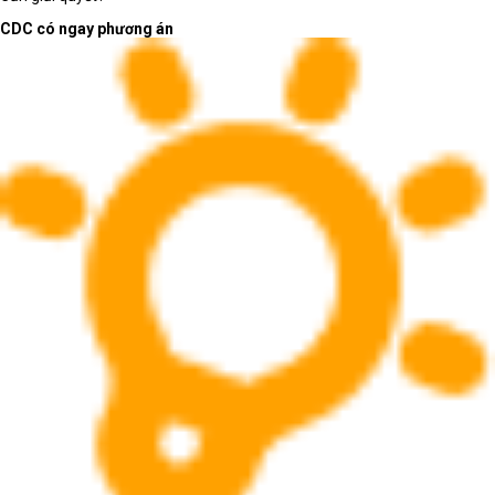
Phân loại đúng giúp rút ngắn thời gian chọn máy
CDC có ngay phương án
và giảm rủi ro mua sai cấu hình.
Laptop AI - văn phòng:
mỏng nhẹ, ổn định và sẵn
sàng cho phần mềm mới
Laptop AI - văn phòng phù hợp với người dùng cần
thiết bị linh hoạt cho soạn thảo, bảng tính, họp trực
tuyến, trình chiếu, duyệt web nhiều tab và làm việc
trên nền tảng cộng tác.
Laptop AI - văn phòng nên ưu tiên
cấu hình cân bằng