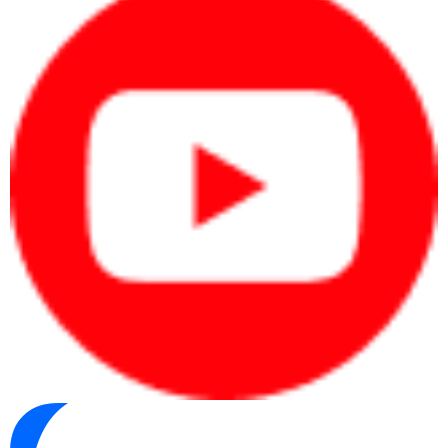
pin tốt, bảo mật và hình ảnh chuyên
nghiệp.
Kỹ sư, designer, editor cần hiệu năng
cao, màn hình tốt và xử lý phần mềm
chuyên môn.
Quy trình xác định nhanh nhu cầu
Xác định người dùng:
cá nhân, văn phòng,
quản lý, kỹ thuật hay doanh nghiệp mua
nhiều máy.
Xác định phần mềm:
Office, kế toán, CRM,
ERP, thiết kế, dựng video hoặc kỹ thuật.
Xác định ngân sách:
chia theo từng máy
hoặc tổng ngân sách mua sắm.
Xác định đúng nhu cầu từ đầu giúp người mua
chọn laptop theo hiệu quả sử dụng thay vì cảm
tính.