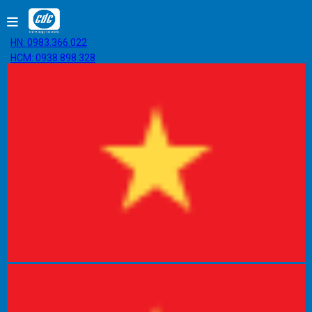
HN: 0983.366.022
HCM: 0938.898.328