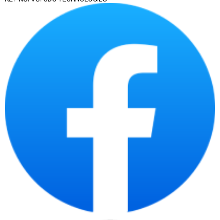
Nếu doanh nghiệp cần chọn laptop theo phòng ban,
số lượng triển khai, tiêu chuẩn cấu hình, chứng từ
bàn giao và khả năng quản lý tài sản CNTT sau mua,
có thể tham khảo thêm bài viết chuyên sâu về
laptop doanh nghiệp
. Trang này tập trung vào
danh mục laptop chính hãng nói chung, còn bài
chuyên sâu phù hợp hơn khi cần chuẩn hóa thiết bị
cho nhiều nhân sự.
Laptop chính hãng tại
CDC Technologies phù
hợp với ai?
Laptop chính hãng phù hợp với người dùng cần
thiết bị có nguồn gốc rõ ràng, cấu hình phù hợp,