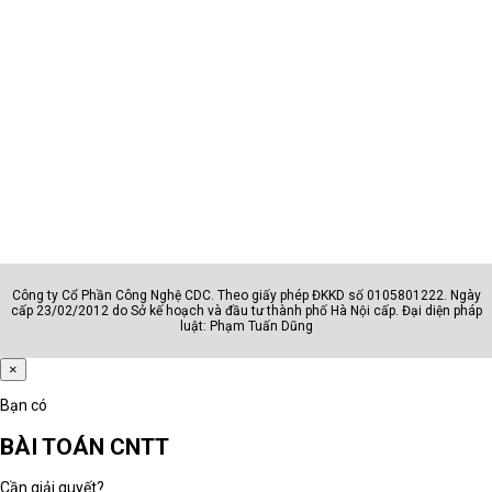
Nhóm
Phù hợp với
AI - văn phòng
Hành chính, sale, kế toán, quản l
Đồ họa - kỹ thuật
Designer, editor, kỹ sư, kiến trúc
Sinh viên
Học sinh, sinh viên, người dùng c
Doanh nhân
Lãnh đạo, quản lý, chuyên gia
Công ty Cổ Phần Công Nghệ CDC. Theo giấy phép ĐKKD số 0105801222. Ngày
Câu hỏi cần trả lời trước khi chọn nhóm
cấp 23/02/2012 do Sở kế hoạch và đầu tư thành phố Hà Nội cấp. Đại diện pháp
luật: Phạm Tuấn Dũng
Máy dùng cho học tập, văn phòng,
×
quản lý, thiết kế hay kỹ thuật?
Người dùng có thường xuyên di
Bạn có
chuyển hoặc họp online không?
BÀI TOÁN CNTT
Máy cần chạy phần mềm phổ thông
hay phần mềm chuyên môn nặng?
Cần giải quyết?