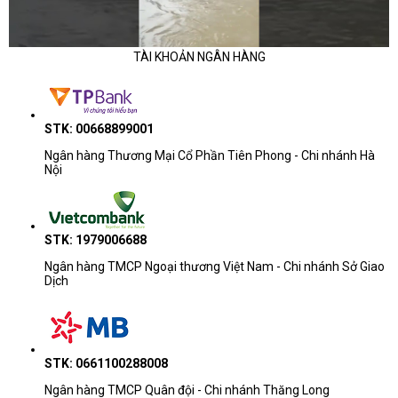
Phân khúc
Dòng thường gặp
TÀI KHOẢN NGÂN HÀNG
Học tập - văn
ASUS ExpertBook B1, HP Pavilion, D
phòng cơ bản
15, Lenovo IdeaPad
STK: 00668899001
Ngân hàng Thương Mại Cổ Phần Tiên Phong - Chi nhánh Hà
Văn phòng đa
HP ProBook, Dell 14/15/16, Lenovo
Nội
nhiệm
ThinkBook, ASUS ExpertBook
ASUS Zenbook, HP EliteBook, Dell P
AI - mỏng nhẹ
STK: 1979006688
ThinkPad E/T
Ngân hàng TMCP Ngoại thương Việt Nam - Chi nhánh Sở Giao
Dịch
Doanh nhân - kỹ
ThinkPad T/X/P, HP EliteBook/ZBook,
thuật
Pro Max, ASUS ProArt
STK: 0661100288008
Lưu ý khi tham khảo giá
Ngân hàng TMCP Quân đội - Chi nhánh Thăng Long