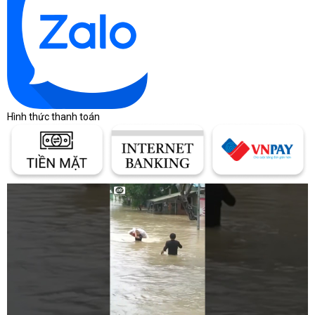
Bảng giá laptop tham
khảo theo phân khúc
Giá laptop thay đổi theo thương hiệu, cấu hình,
tình trạng hàng, bảo hành và chương trình bán
Hình thức thanh toán
hàng từng thời điểm. Bảng dưới đây chỉ giúp định
hình khoảng ngân sách ban đầu, không thay thế
báo giá chính thức.
Khoảng giá giúp người mua định
hình ngân sách
Cùng một dòng laptop có thể chênh lệch lớn do
CPU, RAM, SSD, màn hình, GPU và chính sách
bảo hành khác nhau.
Bảng khoảng giá laptop theo nhu cầu