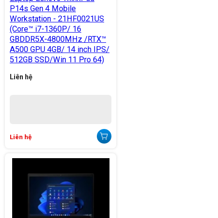
P14s Gen 4 Mobile
Workstation - 21HF0021US
(Core™ i7-1360P/ 16
GBDDR5X-4800MHz /RTX™
A500 GPU 4GB/ 14 inch IPS/
512GB SSD/Win 11 Pro 64)
Liên hệ
Liên hệ