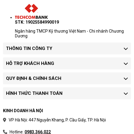
Khoảng giá chỉ dùng để ước lượng
ngân sách.
Giá thay đổi theo cấu hình, tình trạng
STK: 19025584990019
hàng và số lượng đặt mua.
Doanh nghiệp mua nhiều máy nên yêu
Ngân hàng TMCP Kỹ thương Việt Nam - Chi nhánh Chương
Dương
cầu báo giá riêng theo model và chứng
từ.
THÔNG TIN CÔNG TY
Quy trình xác nhận giá
HỖ TRỢ KHÁCH HÀNG
Chọn phân khúc:
xác định máy dùng cho
học tập, văn phòng, quản lý hay kỹ thuật.
QUY ĐỊNH & CHÍNH SÁCH
Chốt cấu hình:
làm rõ CPU, RAM, SSD,
màn hình và hệ điều hành.
Yêu cầu báo giá:
xác nhận tình trạng hàng,
HÌNH THỨC THANH TOÁN
bảo hành và thời gian giao.
Khoảng giá hữu ích nhất khi dùng để chọn dải
KINH DOANH HÀ NỘI
ngân sách trước khi yêu cầu model cụ thể.
VP Hà Nội: 447 Nguyễn Khang, P. Cầu Giấy, TP. Hà Nội
Hotline:
0983.366.022