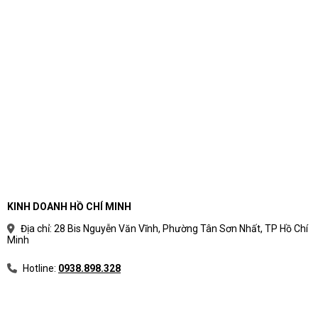
Phân loại laptop theo nhu
cầu sử dụng thực tế
Phân loại laptop theo nhu cầu giúp người mua
tránh rối bởi thông số kỹ thuật. Thay vì bắt đầu từ
tên CPU hoặc mức giá, nên bắt đầu từ công việc
hằng ngày, phần mềm sử dụng và vòng đời dự
kiến.
Cách chia nhóm laptop theo mục
KINH DOANH HỒ CHÍ MINH
đích sử dụng
Địa chỉ: 28 Bis Nguyễn Văn Vĩnh, Phường Tân Sơn Nhất, TP Hồ Chí
Minh
Mỗi nhóm laptop có ưu tiên khác nhau về hiệu
năng, độ bền, màn hình, pin, bảo mật và giá.
Hotline:
0938.898.328
Bảng phân loại laptop theo nhu cầu