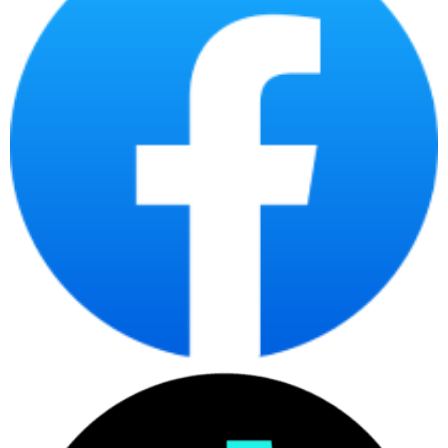
bàn giao và khả năng quản lý tài sản CNTT sau mua,
có thể tham khảo thêm bài viết chuyên sâu về
laptop doanh nghiệp
. Trang này tập trung vào
danh mục laptop chính hãng nói chung, còn bài
chuyên sâu phù hợp hơn khi cần chuẩn hóa thiết bị
cho nhiều nhân sự.
Laptop chính hãng tại
CDC Technologies phù
hợp với ai?
Laptop chính hãng phù hợp với người dùng cần
thiết bị có nguồn gốc rõ ràng, cấu hình phù hợp,
bảo hành minh bạch và tư vấn theo nhu cầu thật.
Đây là nhóm sản phẩm phục vụ cá nhân, sinh viên,
văn phòng, quản lý, kỹ thuật và doanh nghiệp mua