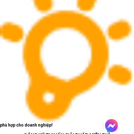
Laptop AI - văn phòng:
mỏng nhẹ, ổn định và sẵn
sàng cho phần mềm mới
Laptop AI - văn phòng phù hợp với người dùng cần
thiết bị linh hoạt cho soạn thảo, bảng tính, họp trực
tuyến, trình chiếu, duyệt web nhiều tab và làm việc
trên nền tảng cộng tác.
Laptop AI - văn phòng nên ưu tiên
cấu hình cân bằng
Với văn phòng hiện đại, RAM, SSD, pin, webcam
và màn hình ảnh hưởng trực tiếp đến hiệu suất làm
phù hợp cho doanh nghiệp!
việc mỗi ngày.