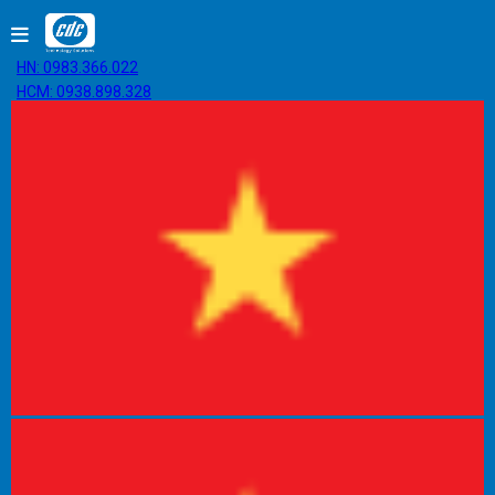
HN: 0983.366.022
HCM: 0938.898.328