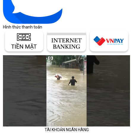
khảo theo phân khúc
Giá laptop thay đổi theo thương hiệu, cấu hình,
tình trạng hàng, bảo hành và chương trình bán
Hình thức thanh toán
hàng từng thời điểm. Bảng dưới đây chỉ giúp định
hình khoảng ngân sách ban đầu, không thay thế
báo giá chính thức.
Khoảng giá giúp người mua định
hình ngân sách
Cùng một dòng laptop có thể chênh lệch lớn do
CPU, RAM, SSD, màn hình, GPU và chính sách
bảo hành khác nhau.
Bảng khoảng giá laptop theo nhu cầu
Phân khúc
Dòng thường gặp
TÀI KHOẢN NGÂN HÀNG