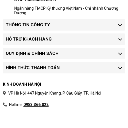
Doanh nghiệp mua nhiều máy nên yêu
Ngân hàng TMCP Kỹ thương Việt Nam - Chi nhánh Chương
Dương
cầu báo giá riêng theo model và chứng
từ.
THÔNG TIN CÔNG TY
Quy trình xác nhận giá
HỖ TRỢ KHÁCH HÀNG
Chọn phân khúc:
xác định máy dùng cho
học tập, văn phòng, quản lý hay kỹ thuật.
QUY ĐỊNH & CHÍNH SÁCH
Chốt cấu hình:
làm rõ CPU, RAM, SSD,
màn hình và hệ điều hành.
Yêu cầu báo giá:
xác nhận tình trạng hàng,
HÌNH THỨC THANH TOÁN
bảo hành và thời gian giao.
Khoảng giá hữu ích nhất khi dùng để chọn dải
KINH DOANH HÀ NỘI
ngân sách trước khi yêu cầu model cụ thể.
VP Hà Nội: 447 Nguyễn Khang, P. Cầu Giấy, TP. Hà Nội
Hotline:
0983.366.022
Phân loại laptop theo nhu