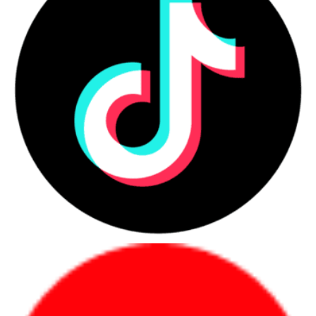
số lượng lớn.
Những nhóm người dùng nên ưu
tiên laptop chính hãng
Người mua nên ưu tiên laptop chính hãng khi cần
sự ổn định, chứng từ rõ và bảo hành minh bạch
trong quá trình sử dụng.
Danh sách nhóm khách hàng phù hợp
Người dùng cá nhân cần học tập, làm
việc, họp online hoặc làm việc từ xa.
Nhân sự văn phòng cần máy ổn định
cho email, bảng tính, trình chiếu và phần
mềm nội bộ.
Quản lý, lãnh đạo cần máy mỏng nhẹ,
pin tốt, bảo mật và hình ảnh chuyên
nghiệp.
Kỹ sư, designer, editor cần hiệu năng
cao, màn hình tốt và xử lý phần mềm