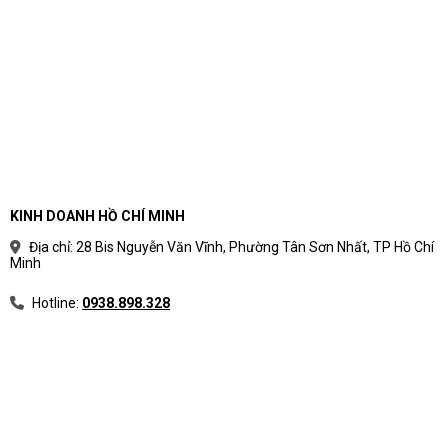
cầu sử dụng thực tế
Phân loại laptop theo nhu cầu giúp người mua
tránh rối bởi thông số kỹ thuật. Thay vì bắt đầu từ
tên CPU hoặc mức giá, nên bắt đầu từ công việc
hằng ngày, phần mềm sử dụng và vòng đời dự
kiến.
Cách chia nhóm laptop theo mục
KINH DOANH HỒ CHÍ MINH
đích sử dụng
Địa chỉ: 28 Bis Nguyễn Văn Vĩnh, Phường Tân Sơn Nhất, TP Hồ Chí
Minh
Mỗi nhóm laptop có ưu tiên khác nhau về hiệu
năng, độ bền, màn hình, pin, bảo mật và giá.
Hotline:
0938.898.328
Bảng phân loại laptop theo nhu cầu
Nhóm
Phù hợp với
AI - văn phòng
Hành chính, sale, kế toán, quản l