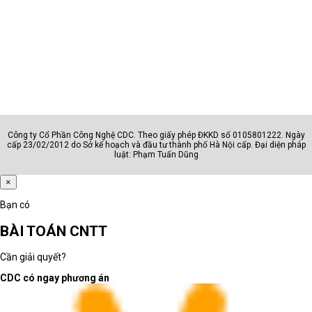
Đồ họa - kỹ thuật
Designer, editor, kỹ sư, kiến trúc
Sinh viên
Học sinh, sinh viên, người dùng c
Doanh nhân
Lãnh đạo, quản lý, chuyên gia
Công ty Cổ Phần Công Nghệ CDC. Theo giấy phép ĐKKD số 0105801222. Ngày
Câu hỏi cần trả lời trước khi chọn nhóm
cấp 23/02/2012 do Sở kế hoạch và đầu tư thành phố Hà Nội cấp. Đại diện pháp
luật: Phạm Tuấn Dũng
Máy dùng cho học tập, văn phòng,
×
quản lý, thiết kế hay kỹ thuật?
Người dùng có thường xuyên di
Bạn có
chuyển hoặc họp online không?
BÀI TOÁN CNTT
Máy cần chạy phần mềm phổ thông
hay phần mềm chuyên môn nặng?
Cần giải quyết?
Phân loại đúng giúp rút ngắn thời gian chọn máy
CDC có ngay phương án
và giảm rủi ro mua sai cấu hình.