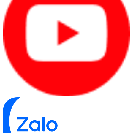
chuyên môn.
Quy trình xác định nhanh nhu cầu
Xác định người dùng:
cá nhân, văn phòng,
quản lý, kỹ thuật hay doanh nghiệp mua
nhiều máy.
Xác định phần mềm:
Office, kế toán, CRM,
ERP, thiết kế, dựng video hoặc kỹ thuật.
Xác định ngân sách:
chia theo từng máy
hoặc tổng ngân sách mua sắm.
Xác định đúng nhu cầu từ đầu giúp người mua
chọn laptop theo hiệu quả sử dụng thay vì cảm
tính.
Bảng giá laptop tham