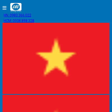
HN: 0983.366.022
HCM: 0938.898.328