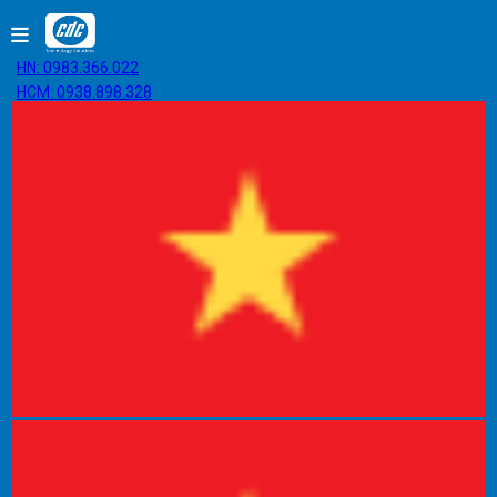
HN: 0983.366.022
HCM: 0938.898.328