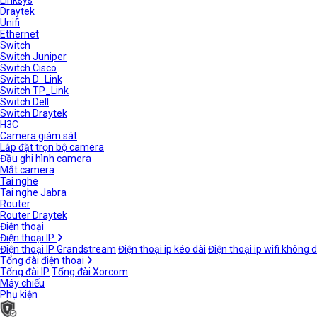
Linksys
Draytek
Unifi
Ethernet
Switch
Switch Juniper
Switch Cisco
Switch D_Link
Switch TP_Link
Switch Dell
Switch Draytek
H3C
Camera giám sát
Lắp đặt trọn bộ camera
Đầu ghi hình camera
Mắt camera
Tai nghe
Tai nghe Jabra
Router
Router Draytek
Điện thoại
Điện thoại IP
Điện thoại IP Grandstream
Điện thoại ip kéo dài
Điện thoại ip wifi không 
Tổng đài điện thoại
Tổng đài IP
Tổng đài Xorcom
Máy chiếu
Phụ kiện