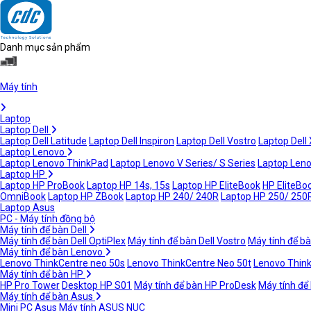
Danh mục sản phẩm
Máy tính
Laptop
Laptop Dell
Laptop Dell Latitude
Laptop Dell Inspiron
Laptop Dell Vostro
Laptop Dell
Laptop Lenovo
Laptop Lenovo ThinkPad
Laptop Lenovo V Series/ S Series
Laptop Leno
Laptop HP
Laptop HP ProBook
Laptop HP 14s, 15s
Laptop HP EliteBook
HP EliteBoo
OmniBook
Laptop HP ZBook
Laptop HP 240/ 240R
Laptop HP 250/ 250
Laptop Asus
PC - Máy tính đồng bộ
Máy tính để bàn Dell
Máy tính để bàn Dell OptiPlex
Máy tính để bàn Dell Vostro
Máy tính để bà
Máy tính để bàn Lenovo
Lenovo ThinkCentre neo 50s
Lenovo ThinkCentre Neo 50t
Lenovo Thin
Máy tính để bàn HP
HP Pro Tower
Desktop HP S01
Máy tính để bàn HP ProDesk
Máy tính để
Máy tính để bàn Asus
Mini PC Asus
Máy tính ASUS NUC