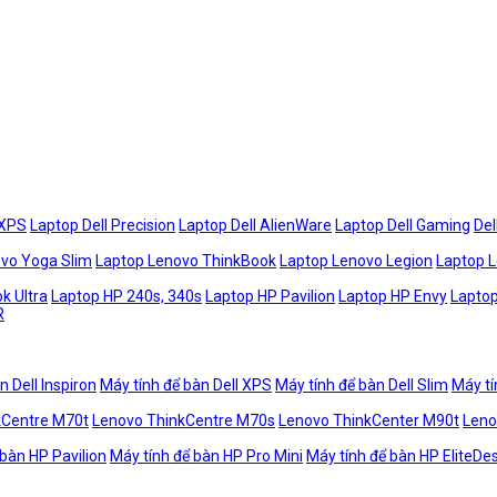
 XPS
Laptop Dell Precision
Laptop Dell AlienWare
Laptop Dell Gaming
Del
vo Yoga Slim
Laptop Lenovo ThinkBook
Laptop Lenovo Legion
Laptop 
k Ultra
Laptop HP 240s, 340s
Laptop HP Pavilion
Laptop HP Envy
Laptop
R
n Dell Inspiron
Máy tính để bàn Dell XPS
Máy tính để bàn Dell Slim
Máy tí
kCentre M70t
Lenovo ThinkCentre M70s
Lenovo ThinkCenter M90t
Leno
 bàn HP Pavilion
Máy tính để bàn HP Pro Mini
Máy tính để bàn HP EliteDe