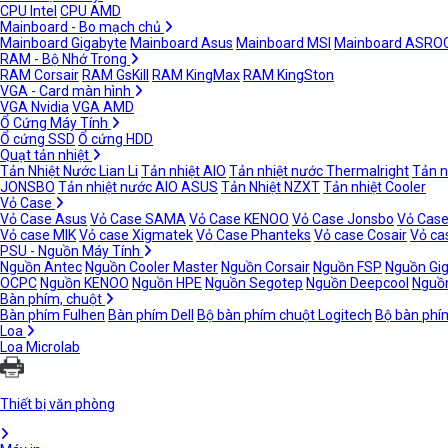
CPU Intel
CPU AMD
Mainboard - Bo mạch chủ
Mainboard Gigabyte
Mainboard Asus
Mainboard MSI
Mainboard ASRO
RAM - Bộ Nhớ Trong
RAM Corsair
RAM GsKill
RAM KingMax
RAM KingSton
VGA - Card màn hình
VGA Nvidia
VGA AMD
Ổ Cứng Máy Tính
Ổ cứng SSD
Ổ cứng HDD
Quạt tản nhiệt
Tản Nhiệt Nước Lian Li
Tản nhiệt AIO
Tản nhiệt nước Thermalright
Tản n
JONSBO
Tản nhiệt nước AIO ASUS
Tản Nhiệt NZXT
Tản nhiệt Cooler
Vỏ Case
Vỏ Case Asus
Vỏ Case SAMA
Vỏ Case KENOO
Vỏ Case Jonsbo
Vỏ Case
Vỏ case MIK
Vỏ case Xigmatek
Vỏ Case Phanteks
Vỏ case Cosair
Vỏ ca
PSU - Nguồn Máy Tính
Nguồn Antec
Nguồn Cooler Master
Nguồn Corsair
Nguồn FSP
Nguồn Gi
OCPC
Nguồn KENOO
Nguồn HPE
Nguồn Segotep
Nguồn Deepcool
Nguồn
Bàn phím, chuột
Bàn phím Fulhen
Bàn phím Dell
Bộ bàn phím chuột Logitech
Bộ bàn phí
Loa
Loa Microlab
Thiết bị văn phòng