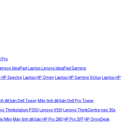
l Pro
Lenovo IdeaPad
Laptop Lenovo IdeaPad Gaming
 HP Spectre
Laptop HP Omen
Laptop HP Gaming Victus
Laptop HP
nh để bàn Dell Tower
Máy tinh để bàn Dell Pro Tower
vo Thinkstation P350
Lenovo V50t
Lenovo ThinkCentre neo 30s
sk/Mini
Máy tính để bàn HP Pro 280
HP Pro SFF
HP OmniDesk