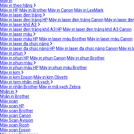
Máy in
Máy in theo hãng
Máy in HP
Máy in Brother
Máy in Canon
Máy in LexMark
Máy in laser đen trắng
Máy in laser đen trắng HP
Máy in laser đen trắng Canon
Máy in laser đe
Máy in laser khổ A3
Máy in laser đen trắng khổ A3 HP
Máy in laser đen trắng khổ A3 Canon
Máy in laser màu
Máy in laser màu HP
Máy in laser màu Brother
Máy in laser màu Canon
Máy in laser đa chức năng
Máy in laser đa chức năng HP
Máy in laser đa chức năng Canon
Máy in 
Máy in phun
Máy in phun HP
Máy in phun Canon
Máy in phun Brother
Máy in phun màu
Máy in phun màu HP
Máy in phun màu Brother
Máy in kim
Máy in kim Epson
Máy in kim Olivetti
Máy in tem nhãn, mã vạch
Máy in nhãn Brother
Máy in mã vạch Zebra
Nhãn in
Nhãn in Brother
Máy scan
Máy scan HP
Máy scan Brother
Máy scan Canon
Máy Scan Avision
Máy scan Ricoh
Máy scan Epson