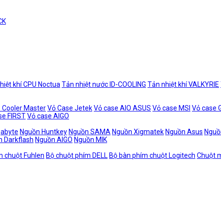
CK
hiệt khí CPU Noctua
Tản nhiệt nước ID-COOLING
Tản nhiệt khí VALKYRIE
 Cooler Master
Vỏ Case Jetek
Vỏ case AIO ASUS
Vỏ case MSI
Vỏ case
se FIRST
Vỏ case AIGO
gabyte
Nguồn Huntkey
Nguồn SAMA
Nguồn Xigmatek
Nguồn Asus
Nguồ
 Darkflash
Nguồn AIGO
Nguồn MIK
m chuột Fuhlen
Bộ chuột phím DELL
Bộ bàn phím chuột Logitech
Chuột m