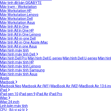
Máy tinh đề bàn GIGABYTE
Máy trạm - Workstation
Máy Workstation HP
Máy Workstation Lenovo
Máy Workstation Dell
Máy Workstation Asus
Máy tính All In One
Máy tính All In One HP
Máy tính All In One Lenovo
Máy tính All-in-one Dell
Máy tính All-in-One Apple iMac
Máy tính All in one Asus
Màn hình máy tính
Màn hình máy tính Dell
Màn hình Dell Pro
Màn hình Dell E-series
Màn hình Dell U-series
Màn hình
Màn hình máy tính HP
Màn hình máy tính Lenovo
Màn hình máy tính Samsung
Màn hình máy tính Asus
Apple
Macbook
Macbook Neo
Macbook Air (M1)
MacBook Air (M2)
MacBook Air 13.6 in
iPad
iPad gen 10
iPad gen 9
iPad Air
iPad Pro
iMac
iMac 24 inch
Linh kiện máy tính
CPU - Bộ vi xử lý