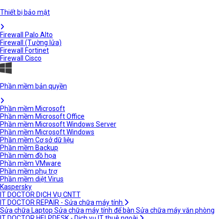
Thiết bị bảo mật
Firewall Palo Alto
Firewall (Tường lửa)
Firewall Fortinet
Firewall Cisco
Phần mềm bản quyền
Phần mềm Microsoft
Phần mềm Microsoft Office
Phần mềm Microsoft Windows Server
Phần mềm Microsoft Windows
Phần mềm Cơ sở dữ liệu
Phần mềm Backup
Phần mềm đồ họa
Phần mềm VMware
Phần mềm phụ trợ
Phần mềm diệt Virus
Kaspersky
IT DOCTOR DỊCH VỤ CNTT
IT DOCTOR REPAIR - Sửa chữa máy tính
Sửa chữa Laptop
Sửa chữa máy tính để bàn
Sửa chữa máy văn phòng
IT DOCTOR HELPDESK - Dịch vụ IT thuê ngoài