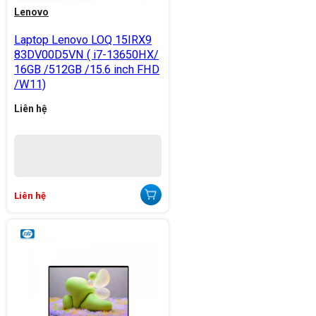
Lenovo
Laptop Lenovo LOQ 15IRX9
83DV00D5VN ( i7-13650HX/
16GB /512GB /15.6 inch FHD
/W11)
Liên hệ
Liên hệ