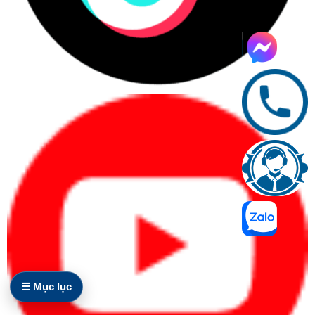
Người dùng cá nhân cần học tập, làm
việc, họp online hoặc làm việc từ xa.
Nhân sự văn phòng cần máy ổn định
cho email, bảng tính, trình chiếu và phần
mềm nội bộ.
Quản lý, lãnh đạo cần máy mỏng nhẹ,
pin tốt, bảo mật và hình ảnh chuyên
nghiệp.
Kỹ sư, designer, editor cần hiệu năng
cao, màn hình tốt và xử lý phần mềm
chuyên môn.
Quy trình xác định nhanh nhu cầu
Xác định người dùng:
cá nhân, văn phòng,
quản lý, kỹ thuật hay doanh nghiệp mua
nhiều máy.
Xác định phần mềm:
Office, kế toán, CRM,
☰ Mục lục
ERP, thiết kế, dựng video hoặc kỹ thuật.
Xác định ngân sách:
chia theo từng máy