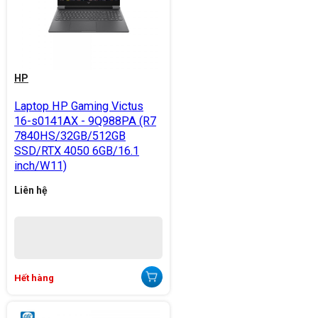
HP
Laptop HP Gaming Victus
16-s0141AX - 9Q988PA (R7
7840HS/32GB/512GB
SSD/RTX 4050 6GB/16.1
inch/W11)
Liên hệ
Hết hàng