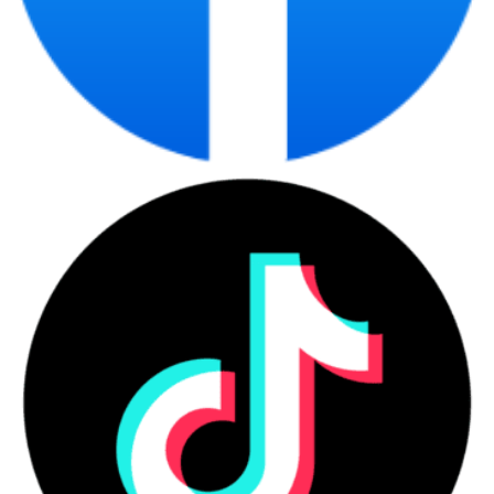
Laptop chính hãng tại
CDC Technologies phù
hợp với ai?
Laptop chính hãng phù hợp với người dùng cần
thiết bị có nguồn gốc rõ ràng, cấu hình phù hợp,
bảo hành minh bạch và tư vấn theo nhu cầu thật.
Đây là nhóm sản phẩm phục vụ cá nhân, sinh viên,
văn phòng, quản lý, kỹ thuật và doanh nghiệp mua
số lượng lớn.
Những nhóm người dùng nên ưu
tiên laptop chính hãng
Người mua nên ưu tiên laptop chính hãng khi cần
sự ổn định, chứng từ rõ và bảo hành minh bạch
trong quá trình sử dụng.
Danh sách nhóm khách hàng phù hợp