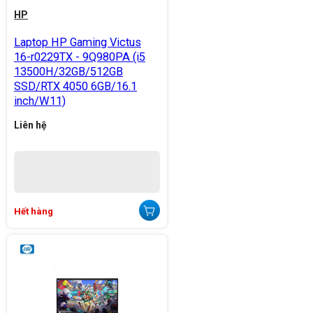
HP
Laptop HP Gaming Victus
16-r0229TX - 9Q980PA (i5
13500H/32GB/512GB
SSD/RTX 4050 6GB/16.1
inch/W11)
Liên hệ
Hết hàng