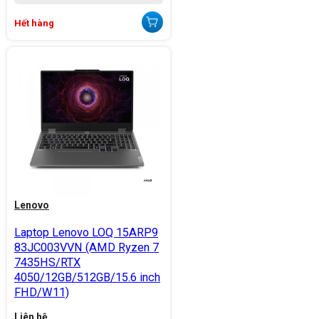
Hết hàng
Lenovo
Laptop Lenovo LOQ 15ARP9
83JC003VVN (AMD Ryzen 7
7435HS/RTX
4050/12GB/512GB/15.6 inch
FHD/W11)
Liên hệ