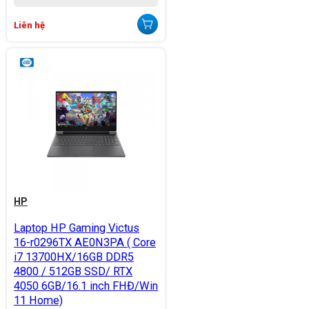
Liên hệ
HP
Laptop HP Gaming Victus
16-r0296TX AE0N3PA ( Core
i7 13700HX/16GB DDR5
4800 / 512GB SSD/ RTX
4050 6GB/16.1 inch FHĐ/Win
11 Home)