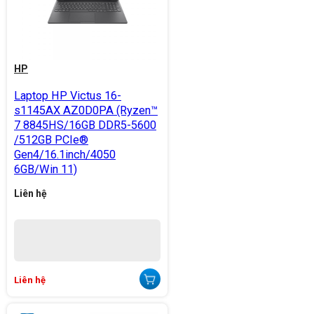
HP
Laptop HP Victus 16-
s1145AX AZ0D0PA (Ryzen™
7 8845HS/16GB DDR5-5600
/512GB PCIe®
Gen4/16.1inch/4050
6GB/Win 11)
Liên hệ
Liên hệ