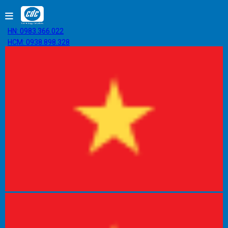
HN: 0983.366.022
HCM: 0938.898.328