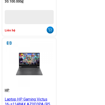
30.100.000
đ
Liên hệ
HP
Laptop HP Gaming Victus
16-s1148AX AZ0D3PA (R5