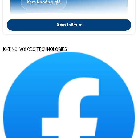
Xem khoảng giá
Laptop doanh nghiệp
Xem thêm
KẾT NỐI VỚI CDC TECHNOLOGIES
Nếu doanh nghiệp cần chọn laptop theo phòng ban,
số lượng triển khai, tiêu chuẩn cấu hình, chứng từ
bàn giao và khả năng quản lý tài sản CNTT sau mua,
có thể tham khảo thêm bài viết chuyên sâu về
laptop doanh nghiệp
. Trang này tập trung vào
danh mục laptop chính hãng nói chung, còn bài
chuyên sâu phù hợp hơn khi cần chuẩn hóa thiết bị
cho nhiều nhân sự.