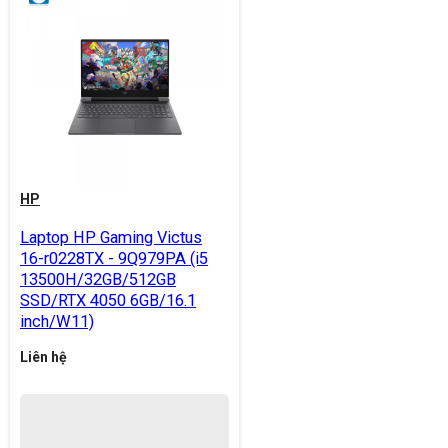
HP
Laptop HP Gaming Victus
16-r0228TX - 9Q979PA (i5
13500H/32GB/512GB
SSD/RTX 4050 6GB/16.1
inch/W11)
Liên hệ