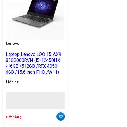
Lenovo
Laptop Lenovo LOQ 15IAX9
83GS000RVN (i5-12450HX
/16GB /512GB /RTX 4050
6GB /15.6 inch FHD /W11)
Liên hệ
Hết hàng