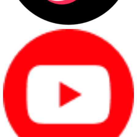
việc, họp online hoặc làm việc từ xa.
Nhân sự văn phòng cần máy ổn định
cho email, bảng tính, trình chiếu và phần
mềm nội bộ.
Quản lý, lãnh đạo cần máy mỏng nhẹ,
pin tốt, bảo mật và hình ảnh chuyên
nghiệp.
Kỹ sư, designer, editor cần hiệu năng
cao, màn hình tốt và xử lý phần mềm
chuyên môn.
Quy trình xác định nhanh nhu cầu
Xác định người dùng:
cá nhân, văn phòng,
quản lý, kỹ thuật hay doanh nghiệp mua
nhiều máy.
Xác định phần mềm:
Office, kế toán, CRM,
ERP, thiết kế, dựng video hoặc kỹ thuật.
Xác định ngân sách:
chia theo từng máy
hoặc tổng ngân sách mua sắm.