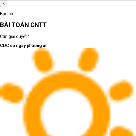
×
quản lý, thiết kế hay kỹ thuật?
Người dùng có thường xuyên di
Bạn có
chuyển hoặc họp online không?
BÀI TOÁN CNTT
Máy cần chạy phần mềm phổ thông
hay phần mềm chuyên môn nặng?
Cần giải quyết?
Phân loại đúng giúp rút ngắn thời gian chọn máy
CDC có ngay phương án
và giảm rủi ro mua sai cấu hình.
Laptop AI - văn phòng:
mỏng nhẹ, ổn định và sẵn
sàng cho phần mềm mới
Laptop AI - văn phòng phù hợp với người dùng cần
thiết bị linh hoạt cho soạn thảo, bảng tính, họp trực