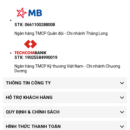
Doanh nhân - kỹ
ThinkPad T/X/P, HP EliteBook/ZBook,
thuật
Pro Max, ASUS ProArt
STK: 0661100288008
Lưu ý khi tham khảo giá
Ngân hàng TMCP Quân đội - Chi nhánh Thăng Long
Khoảng giá chỉ dùng để ước lượng
ngân sách.
Giá thay đổi theo cấu hình, tình trạng
STK: 19025584990019
hàng và số lượng đặt mua.
Doanh nghiệp mua nhiều máy nên yêu
Ngân hàng TMCP Kỹ thương Việt Nam - Chi nhánh Chương
Dương
cầu báo giá riêng theo model và chứng
từ.
THÔNG TIN CÔNG TY
Quy trình xác nhận giá
HỖ TRỢ KHÁCH HÀNG
Chọn phân khúc:
xác định máy dùng cho
học tập, văn phòng, quản lý hay kỹ thuật.
QUY ĐỊNH & CHÍNH SÁCH
Chốt cấu hình:
làm rõ CPU, RAM, SSD,
màn hình và hệ điều hành.
Yêu cầu báo giá:
xác nhận tình trạng hàng,
HÌNH THỨC THANH TOÁN