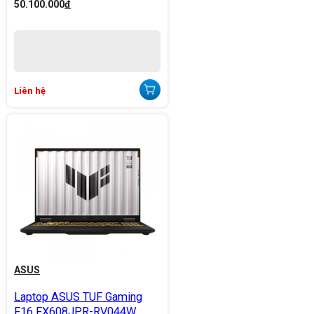
50.100.000
đ
Liên hệ
ASUS
Laptop ASUS TUF Gaming
F16 FX608JPR-RV044W