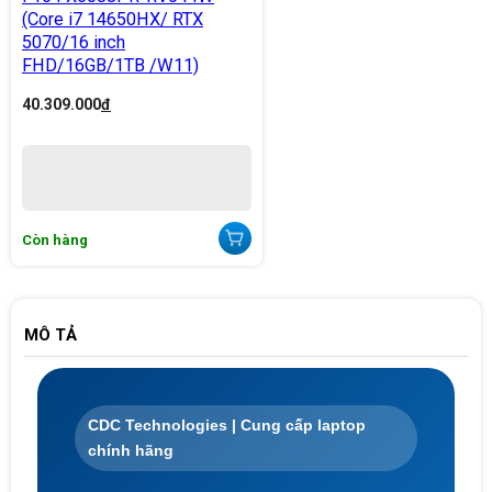
(Core i7 14650HX/ RTX
5070/16 inch
FHD/16GB/1TB /W11)
40.309.000
đ
Còn hàng
MÔ TẢ
CDC Technologies | Cung cấp laptop
chính hãng