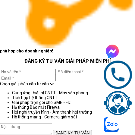
tuyến, trình chiếu, duyệt web nhiều tab và làm việc
trên nền tảng cộng tác.
Laptop AI - văn phòng nên ưu tiên
cấu hình cân bằng
Với văn phòng hiện đại, RAM, SSD, pin, webcam
và màn hình ảnh hưởng trực tiếp đến hiệu suất làm
phù hợp cho doanh nghiệp!
việc mỗi ngày.
ĐĂNG KÝ TƯ VẤN GIẢI PHÁP MIỄN PHÍ
Danh sách tiêu chí
CPU đời mới, xử lý tốt tác vụ văn
Chọn giải pháp cần tư vấn
phòng và ứng dụng AI cơ bản.
RAM 16GB an toàn cho đa nhiệm và
Cung ứng thiết bị CNTT - Máy văn phòng
Tích hợp hệ thống CNTT
vòng đời sử dụng dài hơn.
Giải pháp trọn gói cho SME - FDI
SSD 512GB giúp khởi động nhanh, mở
Hệ thống Bảo mật Firewall
file nhanh và lưu dữ liệu tốt hơn.
Hội nghị truyền hình - Âm thanh hội trường
Hệ thống mạng - Camera giám sát
Camera, micro, loa và pin cần đủ tốt
cho họp online.
ĐĂNG KÝ TƯ VẤN