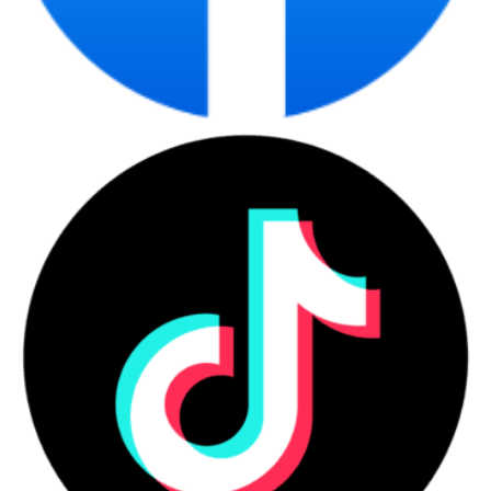
CDC Technologies phù
hợp với ai?
Laptop chính hãng phù hợp với người dùng cần
thiết bị có nguồn gốc rõ ràng, cấu hình phù hợp,
bảo hành minh bạch và tư vấn theo nhu cầu thật.
Đây là nhóm sản phẩm phục vụ cá nhân, sinh viên,
văn phòng, quản lý, kỹ thuật và doanh nghiệp mua
số lượng lớn.
Những nhóm người dùng nên ưu
tiên laptop chính hãng
Người mua nên ưu tiên laptop chính hãng khi cần
sự ổn định, chứng từ rõ và bảo hành minh bạch
trong quá trình sử dụng.
Danh sách nhóm khách hàng phù hợp
Người dùng cá nhân cần học tập, làm