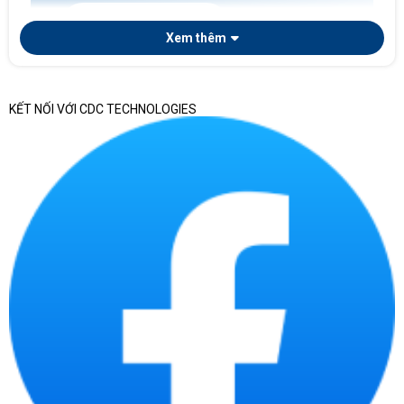
Laptop doanh nghiệp
Xem thêm
KẾT NỐI VỚI CDC TECHNOLOGIES
Nếu doanh nghiệp cần chọn laptop theo phòng ban,
số lượng triển khai, tiêu chuẩn cấu hình, chứng từ
bàn giao và khả năng quản lý tài sản CNTT sau mua,
có thể tham khảo thêm bài viết chuyên sâu về
laptop doanh nghiệp
. Trang này tập trung vào
danh mục laptop chính hãng nói chung, còn bài
chuyên sâu phù hợp hơn khi cần chuẩn hóa thiết bị
cho nhiều nhân sự.
Laptop chính hãng tại