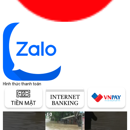
Xác định đúng nhu cầu từ đầu giúp người mua
chọn laptop theo hiệu quả sử dụng thay vì cảm
tính.
Bảng giá laptop tham
khảo theo phân khúc
Giá laptop thay đổi theo thương hiệu, cấu hình,
tình trạng hàng, bảo hành và chương trình bán
Hình thức thanh toán
hàng từng thời điểm. Bảng dưới đây chỉ giúp định
hình khoảng ngân sách ban đầu, không thay thế
báo giá chính thức.
Khoảng giá giúp người mua định
hình ngân sách