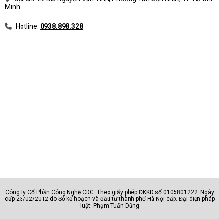
Minh
Mỗi nhóm laptop có ưu tiên khác nhau về hiệu
năng, độ bền, màn hình, pin, bảo mật và giá.
Hotline:
0938.898.328
Bảng phân loại laptop theo nhu cầu
Nhóm
Phù hợp với
AI - văn phòng
Hành chính, sale, kế toán, quản l
Đồ họa - kỹ thuật
Designer, editor, kỹ sư, kiến trúc
Sinh viên
Học sinh, sinh viên, người dùng c
Doanh nhân
Lãnh đạo, quản lý, chuyên gia
Công ty Cổ Phần Công Nghệ CDC. Theo giấy phép ĐKKD số 0105801222. Ngày
Câu hỏi cần trả lời trước khi chọn nhóm
cấp 23/02/2012 do Sở kế hoạch và đầu tư thành phố Hà Nội cấp. Đại diện pháp
luật: Phạm Tuấn Dũng
Máy dùng cho học tập, văn phòng,