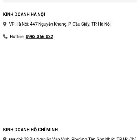
bảo hành và thời gian giao.
Khoảng giá hữu ích nhất khi dùng để chọn dải
KINH DOANH HÀ NỘI
ngân sách trước khi yêu cầu model cụ thể.
VP Hà Nội: 447 Nguyễn Khang, P. Cầu Giấy, TP. Hà Nội
Hotline:
0983.366.022
Phân loại laptop theo nhu
cầu sử dụng thực tế
Phân loại laptop theo nhu cầu giúp người mua
tránh rối bởi thông số kỹ thuật. Thay vì bắt đầu từ
tên CPU hoặc mức giá, nên bắt đầu từ công việc
hằng ngày, phần mềm sử dụng và vòng đời dự
kiến.
Cách chia nhóm laptop theo mục
KINH DOANH HỒ CHÍ MINH
đích sử dụng
Địa chỉ: 28 Bis Nguyễn Văn Vĩnh, Phường Tân Sơn Nhất, TP Hồ Chí