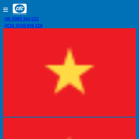
HN: 0983.366.022
HCM: 0938.898.328