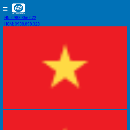
HN: 0983.366.022
HCM: 0938.898.328