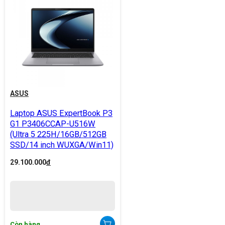
ASUS
Laptop ASUS ExpertBook P3
G1 P3406CCAP-U516W
(Ultra 5 225H/16GB/512GB
SSD/14 inch WUXGA/Win11)
29.100.000
đ
Còn hàng