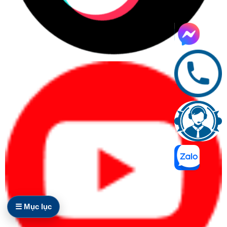
Người dùng cá nhân cần học tập, làm
việc, họp online hoặc làm việc từ xa.
Nhân sự văn phòng cần máy ổn định
cho email, bảng tính, trình chiếu và phần
mềm nội bộ.
Quản lý, lãnh đạo cần máy mỏng nhẹ,
pin tốt, bảo mật và hình ảnh chuyên
nghiệp.
Kỹ sư, designer, editor cần hiệu năng
cao, màn hình tốt và xử lý phần mềm
chuyên môn.
Quy trình xác định nhanh nhu cầu
Xác định người dùng:
cá nhân, văn phòng,
quản lý, kỹ thuật hay doanh nghiệp mua
nhiều máy.
Xác định phần mềm:
Office, kế toán, CRM,
☰ Mục lục
ERP, thiết kế, dựng video hoặc kỹ thuật.
Xác định ngân sách:
chia theo từng máy