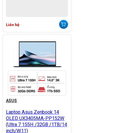
Liên hệ
ASUS
Laptop Asus Zenbook 14
OLED UX3405MA-PP152W
(Ultra 7 155H /32GB /1TB/14
inch/W11)