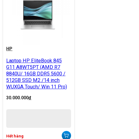
HP
Laptop HP EliteBook 845
G11 A8WT5PT (AMD R7
8840U/ 16GB DDR5 5600 /
512GB SSD M2 /14 inch
WUXGA Touch/ Win 11 Pro)
30.000.000
đ
Hết hàng