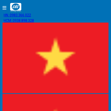
HN: 0983.366.022
HCM: 0938.898.328