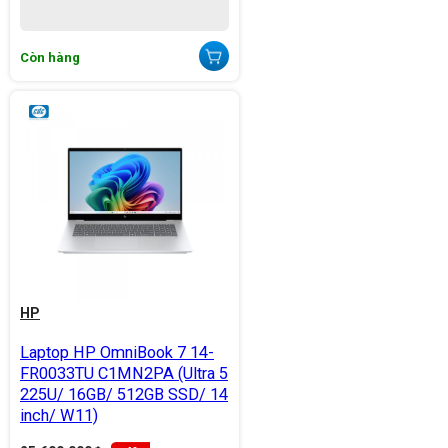
Còn hàng
HP
Laptop HP OmniBook 7 14-
FR0033TU C1MN2PA (Ultra 5
225U/ 16GB/ 512GB SSD/ 14
inch/ W11)