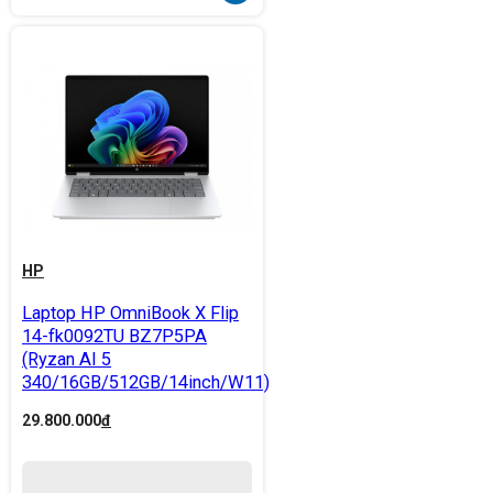
HP
Laptop HP OmniBook X Flip
14-fk0092TU BZ7P5PA
(Ryzan AI 5
340/16GB/512GB/14inch/W11)
29.800.000
đ