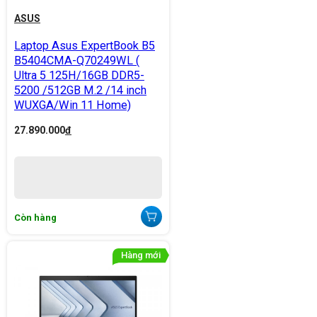
ASUS
Laptop Asus ExpertBook B5
B5404CMA-Q70249WL (
Ultra 5 125H/16GB DDR5-
5200 /512GB M.2 /14 inch
WUXGA/Win 11 Home)
27.890.000
đ
Còn hàng