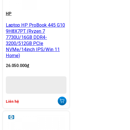
HP
Laptop HP ProBook 445 G10
9H8X7PT (Ryzen 7
7730U/16GB DDR4-
3200/512GB PCIe
NVMe/14inch IPS/Win 11
Home)
26.050.000
đ
Liên hệ