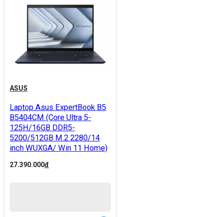
ASUS
Laptop Asus ExpertBook B5
B5404CM (Core Ultra 5-
125H/16GB DDR5-
5200/512GB M.2 2280/14
inch WUXGA/ Win 11 Home)
27.390.000
đ