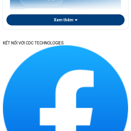
Laptop doanh nghiệp
Xem thêm
KẾT NỐI VỚI CDC TECHNOLOGIES
Nếu doanh nghiệp cần chọn laptop theo phòng ban,
số lượng triển khai, tiêu chuẩn cấu hình, chứng từ
bàn giao và khả năng quản lý tài sản CNTT sau mua,
có thể tham khảo thêm bài viết chuyên sâu về
laptop doanh nghiệp
. Trang này tập trung vào
danh mục laptop chính hãng nói chung, còn bài
chuyên sâu phù hợp hơn khi cần chuẩn hóa thiết bị
cho nhiều nhân sự.