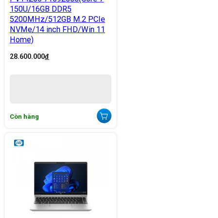
150U/16GB DDR5
5200MHz/512GB M.2 PCIe
NVMe/14 inch FHD/Win 11
Home)
28.600.000
đ
Còn hàng