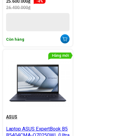
25.600.000
đ
-4%
26.400.000
đ
Còn hàng
ASUS
Laptop ASUS ExpertBook B5
B5404CMA-Q70250WL (Ultra