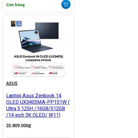
Còn hàng
ASUS
Laptop Asus Zenbook 14
OLED UX3405MA-PP151W (
Ultra 5 125H /16GB/512GB
/14 inch 3K OLED/ W11)
25.809.000
đ