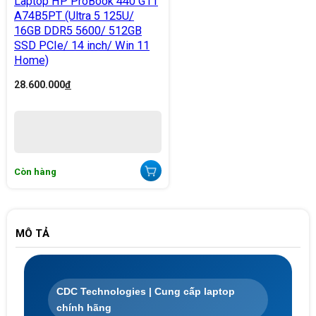
Laptop HP ProBook 440 G11
A74B5PT (Ultra 5 125U/
16GB DDR5 5600/ 512GB
SSD PCIe/ 14 inch/ Win 11
Home)
28.600.000
đ
Còn hàng
MÔ TẢ
CDC Technologies | Cung cấp laptop
chính hãng