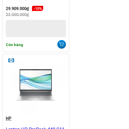
29.909.000
đ
-10%
33.000.000
đ
Còn hàng
HP