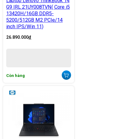
Laptop Lenovo ThinkBook 14
G9 IRL 21UY008TVN( Core i5
13420H/16GB DDR5-
5200/512GB M2 PCIe/14
inch IPS/Win 11)
26.890.000
đ
Còn hàng