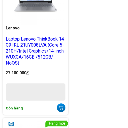
Lenovo
Laptop Lenovo ThinkBook 14
G9 IRL 21UY008LVA (Core 5-
210H/Intel Graphics/14-inch
WUXGA/16GB /512GB/
NoOS)
27.100.000
đ
Còn hàng