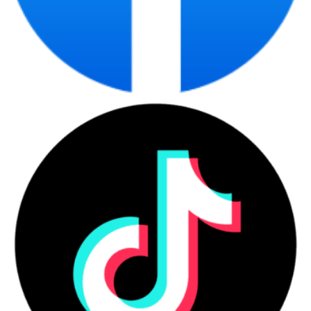
Laptop chính hãng tại
CDC Technologies phù
hợp với ai?
Laptop chính hãng phù hợp với người dùng cần
thiết bị có nguồn gốc rõ ràng, cấu hình phù hợp,
bảo hành minh bạch và tư vấn theo nhu cầu thật.
Đây là nhóm sản phẩm phục vụ cá nhân, sinh viên,
văn phòng, quản lý, kỹ thuật và doanh nghiệp mua
số lượng lớn.
Những nhóm người dùng nên ưu
tiên laptop chính hãng
Người mua nên ưu tiên laptop chính hãng khi cần
sự ổn định, chứng từ rõ và bảo hành minh bạch
trong quá trình sử dụng.
Danh sách nhóm khách hàng phù hợp