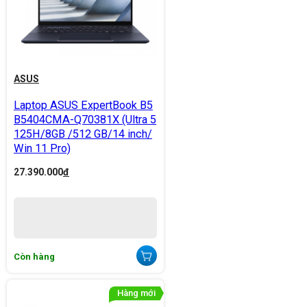
ASUS
Laptop ASUS ExpertBook B5
B5404CMA-Q70381X (Ultra 5
125H/8GB /512 GB/14 inch/
Win 11 Pro)
27.390.000
đ
Còn hàng