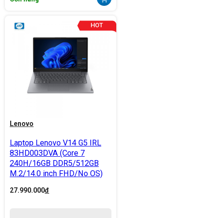
Lenovo
Laptop Lenovo V14 G5 IRL
83HD003DVA (Core 7
240H/16GB DDR5/512GB
M.2/14.0 inch FHD/No OS)
27.990.000
đ