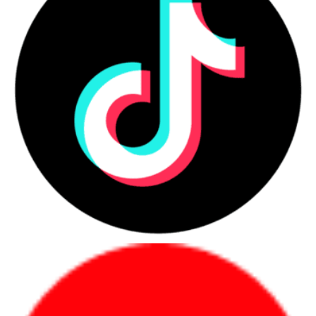
số lượng lớn.
Những nhóm người dùng nên ưu
tiên laptop chính hãng
Người mua nên ưu tiên laptop chính hãng khi cần
sự ổn định, chứng từ rõ và bảo hành minh bạch
trong quá trình sử dụng.
Danh sách nhóm khách hàng phù hợp
Người dùng cá nhân cần học tập, làm
việc, họp online hoặc làm việc từ xa.
Nhân sự văn phòng cần máy ổn định
cho email, bảng tính, trình chiếu và phần
mềm nội bộ.
Quản lý, lãnh đạo cần máy mỏng nhẹ,
pin tốt, bảo mật và hình ảnh chuyên
nghiệp.
Kỹ sư, designer, editor cần hiệu năng
cao, màn hình tốt và xử lý phần mềm