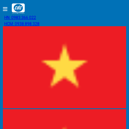
HN: 0983.366.022
HCM: 0938.898.328