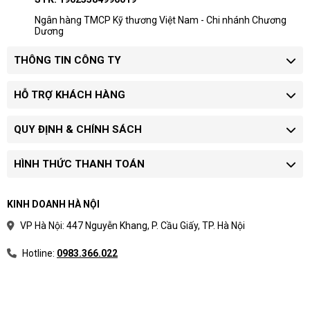
Doanh nghiệp mua nhiều máy nên yêu
Ngân hàng TMCP Kỹ thương Việt Nam - Chi nhánh Chương
Dương
cầu báo giá riêng theo model và chứng
từ.
THÔNG TIN CÔNG TY
Quy trình xác nhận giá
HỖ TRỢ KHÁCH HÀNG
Chọn phân khúc:
xác định máy dùng cho
học tập, văn phòng, quản lý hay kỹ thuật.
QUY ĐỊNH & CHÍNH SÁCH
Chốt cấu hình:
làm rõ CPU, RAM, SSD,
màn hình và hệ điều hành.
Yêu cầu báo giá:
xác nhận tình trạng hàng,
HÌNH THỨC THANH TOÁN
bảo hành và thời gian giao.
Khoảng giá hữu ích nhất khi dùng để chọn dải
KINH DOANH HÀ NỘI
ngân sách trước khi yêu cầu model cụ thể.
VP Hà Nội: 447 Nguyễn Khang, P. Cầu Giấy, TP. Hà Nội
Hotline:
0983.366.022
Phân loại laptop theo nhu