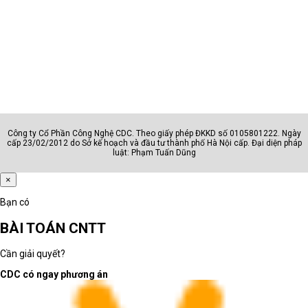
Đồ họa - kỹ thuật
Designer, editor, kỹ sư, kiến trúc
Sinh viên
Học sinh, sinh viên, người dùng c
Doanh nhân
Lãnh đạo, quản lý, chuyên gia
Công ty Cổ Phần Công Nghệ CDC. Theo giấy phép ĐKKD số 0105801222. Ngày
Câu hỏi cần trả lời trước khi chọn nhóm
cấp 23/02/2012 do Sở kế hoạch và đầu tư thành phố Hà Nội cấp. Đại diện pháp
luật: Phạm Tuấn Dũng
Máy dùng cho học tập, văn phòng,
×
quản lý, thiết kế hay kỹ thuật?
Người dùng có thường xuyên di
Bạn có
chuyển hoặc họp online không?
BÀI TOÁN CNTT
Máy cần chạy phần mềm phổ thông
hay phần mềm chuyên môn nặng?
Cần giải quyết?
Phân loại đúng giúp rút ngắn thời gian chọn máy
CDC có ngay phương án
và giảm rủi ro mua sai cấu hình.