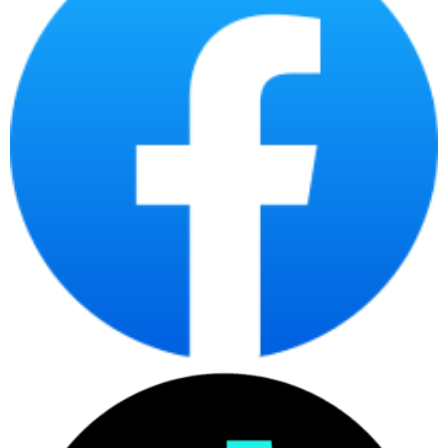
bàn giao và khả năng quản lý tài sản CNTT sau mua,
có thể tham khảo thêm bài viết chuyên sâu về
laptop doanh nghiệp
. Trang này tập trung vào
danh mục laptop chính hãng nói chung, còn bài
chuyên sâu phù hợp hơn khi cần chuẩn hóa thiết bị
cho nhiều nhân sự.
Laptop chính hãng tại
CDC Technologies phù
hợp với ai?
Laptop chính hãng phù hợp với người dùng cần
thiết bị có nguồn gốc rõ ràng, cấu hình phù hợp,
bảo hành minh bạch và tư vấn theo nhu cầu thật.
Đây là nhóm sản phẩm phục vụ cá nhân, sinh viên,
văn phòng, quản lý, kỹ thuật và doanh nghiệp mua