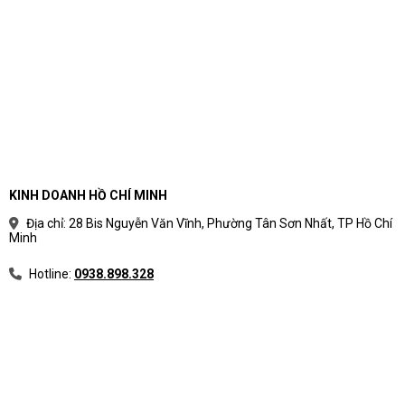
cầu sử dụng thực tế
Phân loại laptop theo nhu cầu giúp người mua
tránh rối bởi thông số kỹ thuật. Thay vì bắt đầu từ
tên CPU hoặc mức giá, nên bắt đầu từ công việc
hằng ngày, phần mềm sử dụng và vòng đời dự
kiến.
Cách chia nhóm laptop theo mục
KINH DOANH HỒ CHÍ MINH
đích sử dụng
Địa chỉ: 28 Bis Nguyễn Văn Vĩnh, Phường Tân Sơn Nhất, TP Hồ Chí
Minh
Mỗi nhóm laptop có ưu tiên khác nhau về hiệu
năng, độ bền, màn hình, pin, bảo mật và giá.
Hotline:
0938.898.328
Bảng phân loại laptop theo nhu cầu
Nhóm
Phù hợp với
AI - văn phòng
Hành chính, sale, kế toán, quản l