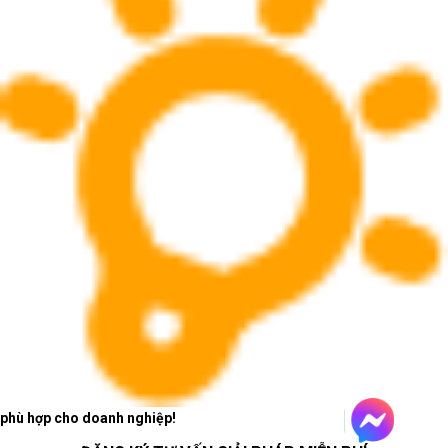
Laptop AI - văn phòng:
mỏng nhẹ, ổn định và sẵn
sàng cho phần mềm mới
Laptop AI - văn phòng phù hợp với người dùng cần
thiết bị linh hoạt cho soạn thảo, bảng tính, họp trực
tuyến, trình chiếu, duyệt web nhiều tab và làm việc
trên nền tảng cộng tác.
Laptop AI - văn phòng nên ưu tiên
cấu hình cân bằng
Với văn phòng hiện đại, RAM, SSD, pin, webcam
và màn hình ảnh hưởng trực tiếp đến hiệu suất làm
phù hợp cho doanh nghiệp!
việc mỗi ngày.