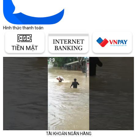
khảo theo phân khúc
Giá laptop thay đổi theo thương hiệu, cấu hình,
tình trạng hàng, bảo hành và chương trình bán
Hình thức thanh toán
hàng từng thời điểm. Bảng dưới đây chỉ giúp định
hình khoảng ngân sách ban đầu, không thay thế
báo giá chính thức.
Khoảng giá giúp người mua định
hình ngân sách
Cùng một dòng laptop có thể chênh lệch lớn do
CPU, RAM, SSD, màn hình, GPU và chính sách
bảo hành khác nhau.
Bảng khoảng giá laptop theo nhu cầu
Phân khúc
Dòng thường gặp
TÀI KHOẢN NGÂN HÀNG