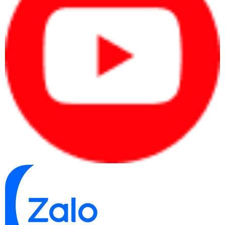
chuyên môn.
Quy trình xác định nhanh nhu cầu
Xác định người dùng:
cá nhân, văn phòng,
quản lý, kỹ thuật hay doanh nghiệp mua
nhiều máy.
Xác định phần mềm:
Office, kế toán, CRM,
ERP, thiết kế, dựng video hoặc kỹ thuật.
Xác định ngân sách:
chia theo từng máy
hoặc tổng ngân sách mua sắm.
Xác định đúng nhu cầu từ đầu giúp người mua
chọn laptop theo hiệu quả sử dụng thay vì cảm
tính.
Bảng giá laptop tham