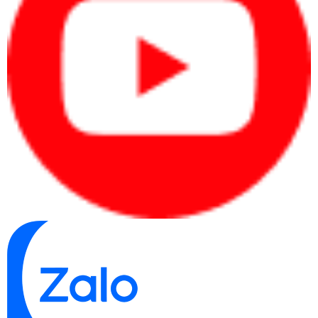
chuyên môn.
Quy trình xác định nhanh nhu cầu
Xác định người dùng:
cá nhân, văn phòng,
quản lý, kỹ thuật hay doanh nghiệp mua
nhiều máy.
Xác định phần mềm:
Office, kế toán, CRM,
ERP, thiết kế, dựng video hoặc kỹ thuật.
Xác định ngân sách:
chia theo từng máy
hoặc tổng ngân sách mua sắm.
Xác định đúng nhu cầu từ đầu giúp người mua
chọn laptop theo hiệu quả sử dụng thay vì cảm
tính.
Bảng giá laptop tham