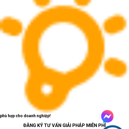
Laptop AI - văn phòng:
mỏng nhẹ, ổn định và sẵn
sàng cho phần mềm mới
Laptop AI - văn phòng phù hợp với người dùng cần
thiết bị linh hoạt cho soạn thảo, bảng tính, họp trực
tuyến, trình chiếu, duyệt web nhiều tab và làm việc
trên nền tảng cộng tác.
Laptop AI - văn phòng nên ưu tiên
cấu hình cân bằng
Với văn phòng hiện đại, RAM, SSD, pin, webcam
và màn hình ảnh hưởng trực tiếp đến hiệu suất làm
phù hợp cho doanh nghiệp!
việc mỗi ngày.
ĐĂNG KÝ TƯ VẤN GIẢI PHÁP MIỄN PHÍ