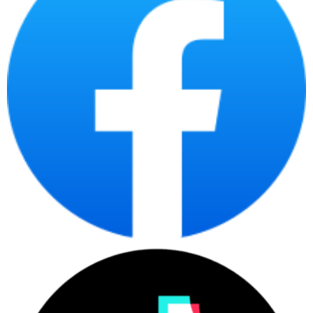
có thể tham khảo thêm bài viết chuyên sâu về
laptop doanh nghiệp
. Trang này tập trung vào
danh mục laptop chính hãng nói chung, còn bài
chuyên sâu phù hợp hơn khi cần chuẩn hóa thiết bị
cho nhiều nhân sự.
Laptop chính hãng tại
CDC Technologies phù
hợp với ai?
Laptop chính hãng phù hợp với người dùng cần
thiết bị có nguồn gốc rõ ràng, cấu hình phù hợp,
bảo hành minh bạch và tư vấn theo nhu cầu thật.
Đây là nhóm sản phẩm phục vụ cá nhân, sinh viên,
văn phòng, quản lý, kỹ thuật và doanh nghiệp mua
số lượng lớn.