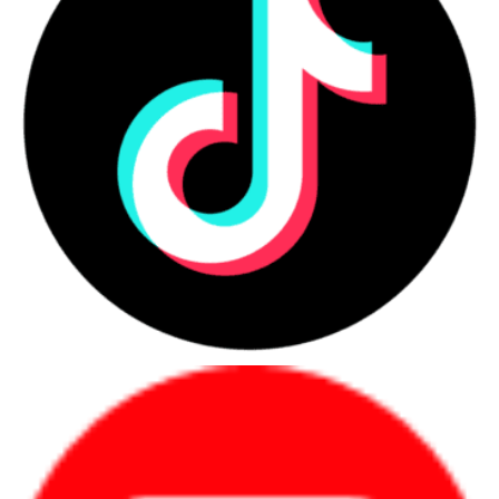
Những nhóm người dùng nên ưu
tiên laptop chính hãng
Người mua nên ưu tiên laptop chính hãng khi cần
sự ổn định, chứng từ rõ và bảo hành minh bạch
trong quá trình sử dụng.
Danh sách nhóm khách hàng phù hợp
Người dùng cá nhân cần học tập, làm
việc, họp online hoặc làm việc từ xa.
Nhân sự văn phòng cần máy ổn định
cho email, bảng tính, trình chiếu và phần
mềm nội bộ.
Quản lý, lãnh đạo cần máy mỏng nhẹ,
pin tốt, bảo mật và hình ảnh chuyên
nghiệp.
Kỹ sư, designer, editor cần hiệu năng
cao, màn hình tốt và xử lý phần mềm