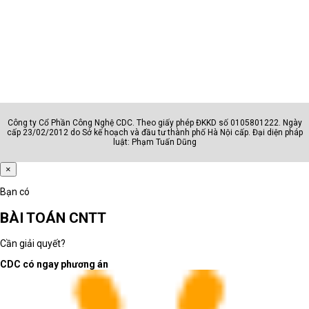
Đồ họa - kỹ thuật
Designer, editor, kỹ sư, kiến trúc
Sinh viên
Học sinh, sinh viên, người dùng c
Doanh nhân
Lãnh đạo, quản lý, chuyên gia
Công ty Cổ Phần Công Nghệ CDC. Theo giấy phép ĐKKD số 0105801222. Ngày
Câu hỏi cần trả lời trước khi chọn nhóm
cấp 23/02/2012 do Sở kế hoạch và đầu tư thành phố Hà Nội cấp. Đại diện pháp
luật: Phạm Tuấn Dũng
Máy dùng cho học tập, văn phòng,
×
quản lý, thiết kế hay kỹ thuật?
Người dùng có thường xuyên di
Bạn có
chuyển hoặc họp online không?
BÀI TOÁN CNTT
Máy cần chạy phần mềm phổ thông
hay phần mềm chuyên môn nặng?
Cần giải quyết?
Phân loại đúng giúp rút ngắn thời gian chọn máy
CDC có ngay phương án
và giảm rủi ro mua sai cấu hình.