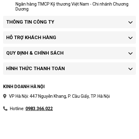
Doanh nghiệp mua nhiều máy nên yêu
Ngân hàng TMCP Kỹ thương Việt Nam - Chi nhánh Chương
Dương
cầu báo giá riêng theo model và chứng
từ.
THÔNG TIN CÔNG TY
Quy trình xác nhận giá
HỖ TRỢ KHÁCH HÀNG
Chọn phân khúc:
xác định máy dùng cho
học tập, văn phòng, quản lý hay kỹ thuật.
QUY ĐỊNH & CHÍNH SÁCH
Chốt cấu hình:
làm rõ CPU, RAM, SSD,
màn hình và hệ điều hành.
Yêu cầu báo giá:
xác nhận tình trạng hàng,
HÌNH THỨC THANH TOÁN
bảo hành và thời gian giao.
Khoảng giá hữu ích nhất khi dùng để chọn dải
KINH DOANH HÀ NỘI
ngân sách trước khi yêu cầu model cụ thể.
VP Hà Nội: 447 Nguyễn Khang, P. Cầu Giấy, TP. Hà Nội
Hotline:
0983.366.022
Phân loại laptop theo nhu