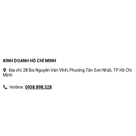
cầu sử dụng thực tế
Phân loại laptop theo nhu cầu giúp người mua
tránh rối bởi thông số kỹ thuật. Thay vì bắt đầu từ
tên CPU hoặc mức giá, nên bắt đầu từ công việc
hằng ngày, phần mềm sử dụng và vòng đời dự
kiến.
Cách chia nhóm laptop theo mục
KINH DOANH HỒ CHÍ MINH
đích sử dụng
Địa chỉ: 28 Bis Nguyễn Văn Vĩnh, Phường Tân Sơn Nhất, TP Hồ Chí
Minh
Mỗi nhóm laptop có ưu tiên khác nhau về hiệu
năng, độ bền, màn hình, pin, bảo mật và giá.
Hotline:
0938.898.328
Bảng phân loại laptop theo nhu cầu
Nhóm
Phù hợp với
AI - văn phòng
Hành chính, sale, kế toán, quản l