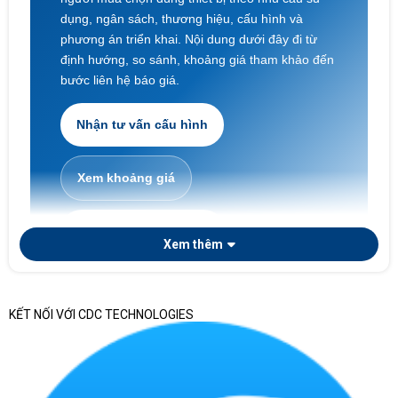
dụng, ngân sách, thương hiệu, cấu hình và
phương án triển khai. Nội dung dưới đây đi từ
định hướng, so sánh, khoảng giá tham khảo đến
bước liên hệ báo giá.
Nhận tư vấn cấu hình
Xem khoảng giá
Laptop doanh nghiệp
Xem thêm
KẾT NỐI VỚI CDC TECHNOLOGIES
Nếu doanh nghiệp cần chọn laptop theo phòng ban,
số lượng triển khai, tiêu chuẩn cấu hình, chứng từ
bàn giao và khả năng quản lý tài sản CNTT sau mua,