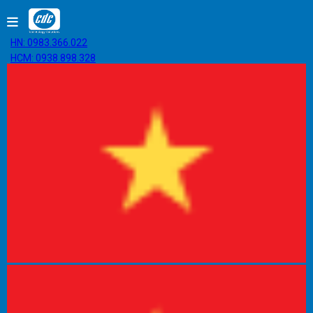
HN: 0983.366.022
HCM: 0938.898.328