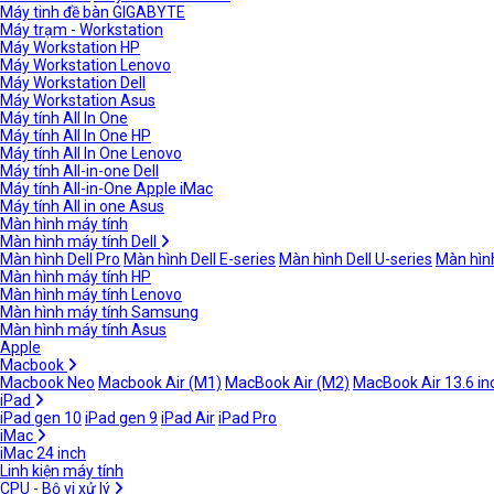
Máy tinh đề bàn GIGABYTE
Máy trạm - Workstation
Máy Workstation HP
Máy Workstation Lenovo
Máy Workstation Dell
Máy Workstation Asus
Máy tính All In One
Máy tính All In One HP
Máy tính All In One Lenovo
Máy tính All-in-one Dell
Máy tính All-in-One Apple iMac
Máy tính All in one Asus
Màn hình máy tính
Màn hình máy tính Dell
Màn hình Dell Pro
Màn hình Dell E-series
Màn hình Dell U-series
Màn hình
Màn hình máy tính HP
Màn hình máy tính Lenovo
Màn hình máy tính Samsung
Màn hình máy tính Asus
Apple
Macbook
Macbook Neo
Macbook Air (M1)
MacBook Air (M2)
MacBook Air 13.6 in
iPad
iPad gen 10
iPad gen 9
iPad Air
iPad Pro
iMac
iMac 24 inch
Linh kiện máy tính
CPU - Bộ vi xử lý