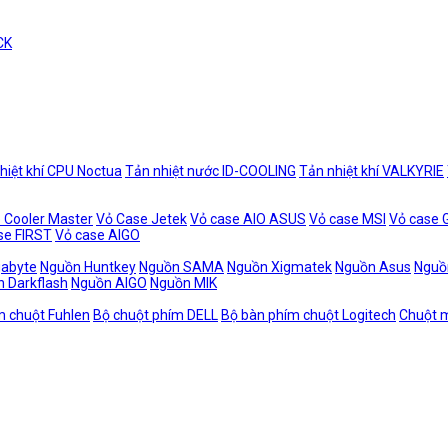
CK
hiệt khí CPU Noctua
Tản nhiệt nước ID-COOLING
Tản nhiệt khí VALKYRIE
 Cooler Master
Vỏ Case Jetek
Vỏ case AIO ASUS
Vỏ case MSI
Vỏ case
se FIRST
Vỏ case AIGO
gabyte
Nguồn Huntkey
Nguồn SAMA
Nguồn Xigmatek
Nguồn Asus
Nguồ
 Darkflash
Nguồn AIGO
Nguồn MIK
m chuột Fuhlen
Bộ chuột phím DELL
Bộ bàn phím chuột Logitech
Chuột m