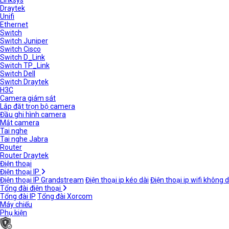
Linksys
Draytek
Unifi
Ethernet
Switch
Switch Juniper
Switch Cisco
Switch D_Link
Switch TP_Link
Switch Dell
Switch Draytek
H3C
Camera giám sát
Lắp đặt trọn bộ camera
Đầu ghi hình camera
Mắt camera
Tai nghe
Tai nghe Jabra
Router
Router Draytek
Điện thoại
Điện thoại IP
Điện thoại IP Grandstream
Điện thoại ip kéo dài
Điện thoại ip wifi không 
Tổng đài điện thoại
Tổng đài IP
Tổng đài Xorcom
Máy chiếu
Phụ kiện