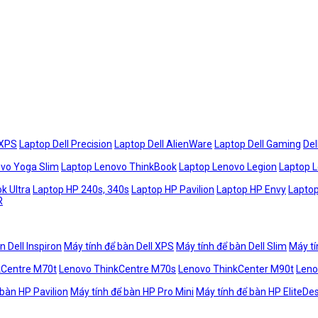
 XPS
Laptop Dell Precision
Laptop Dell AlienWare
Laptop Dell Gaming
Del
vo Yoga Slim
Laptop Lenovo ThinkBook
Laptop Lenovo Legion
Laptop 
k Ultra
Laptop HP 240s, 340s
Laptop HP Pavilion
Laptop HP Envy
Laptop
R
n Dell Inspiron
Máy tính để bàn Dell XPS
Máy tính để bàn Dell Slim
Máy tí
kCentre M70t
Lenovo ThinkCentre M70s
Lenovo ThinkCenter M90t
Leno
 bàn HP Pavilion
Máy tính để bàn HP Pro Mini
Máy tính để bàn HP EliteDe