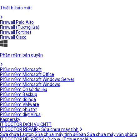
Thiết bị bảo mật
Firewall Palo Alto
Firewall (Tường lửa)
Firewall Fortinet
Firewall Cisco
Phần mềm bản quyền
Phần mềm Microsoft
Phần mềm Microsoft Office
Phần mềm Microsoft Windows Server
Phần mềm Microsoft Windows
Phần mềm Cơ sở dữ liệu
Phần mềm Backup
Phần mềm đồ họa
Phần mềm VMware
Phần mềm phụ trợ
Phần mềm diệt Virus
Kaspersky
IT DOCTOR DỊCH VỤ CNTT
IT DOCTOR REPAIR - Sửa chữa máy tính
Sửa chữa Laptop
Sửa chữa máy tính để bàn
Sửa chữa máy văn phòng
IT DOCTOR HELPDESK - Dịch vụ IT thuê ngoài