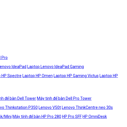
l Pro
Lenovo IdeaPad
Laptop Lenovo IdeaPad Gaming
 HP Spectre
Laptop HP Omen
Laptop HP Gaming Victus
Laptop HP
nh để bàn Dell Tower
Máy tinh để bàn Dell Pro Tower
vo Thinkstation P350
Lenovo V50t
Lenovo ThinkCentre neo 30s
sk/Mini
Máy tính để bàn HP Pro 280
HP Pro SFF
HP OmniDesk