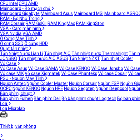
CPU Intel
CPU AMD
Mainboard - Bo mạch chủ
Mainboard Gigabyte
Mainboard Asus
Mainboard MSI
Mainboard ASRO
RAM - Bộ Nhớ Trong
RAM Corsair
RAM GsKill
RAM KingMax
RAM KingSton
VGA - Card màn hình
VGA Nvidia
VGA AMD
Ổ Cứng Máy Tính
Ổ cứng SSD
Ổ cứng HDD
Quạt tản nhiệt
Tản Nhiệt Nước Lian Li
Tản nhiệt AIO
Tản nhiệt nước Thermalright
Tản n
JONSBO
Tản nhiệt nước AIO ASUS
Tản Nhiệt NZXT
Tản nhiệt Cooler
Vỏ Case
Vỏ Case Asus
Vỏ Case SAMA
Vỏ Case KENOO
Vỏ Case Jonsbo
Vỏ Case
Vỏ case MIK
Vỏ case Xigmatek
Vỏ Case Phanteks
Vỏ case Cosair
Vỏ ca
PSU - Nguồn Máy Tính
Nguồn Antec
Nguồn Cooler Master
Nguồn Corsair
Nguồn FSP
Nguồn Gi
OCPC
Nguồn KENOO
Nguồn HPE
Nguồn Segotep
Nguồn Deepcool
Nguồn
Bàn phím, chuột
Bàn phím Fulhen
Bàn phím Dell
Bộ bàn phím chuột Logitech
Bộ bàn phí
Loa
Loa Microlab
Thiết bị văn phòng