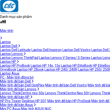
Danh mục sản phẩm
Máy tính
Laptop
Laptop Dell
Laptop Dell Latitude
Laptop Dell Inspiron
Laptop Dell Vostro
Laptop Dell
Laptop Lenovo
Laptop Lenovo ThinkPad
Laptop Lenovo V Series/ S Series
Laptop Leno
Laptop HP
Laptop HP ProBook
Laptop HP 14s, 15s
Laptop HP EliteBook
HP EliteBoo
OmniBook
Laptop HP ZBook
Laptop HP 240/ 240R
Laptop HP 250/ 250
Laptop Asus
PC - Máy tính đồng bộ
Máy tính để bàn Dell
Máy tính để bàn Dell OptiPlex
Máy tính để bàn Dell Vostro
Máy tính để bà
Máy tính để bàn Lenovo
Lenovo ThinkCentre neo 50s
Lenovo ThinkCentre Neo 50t
Lenovo Thin
Máy tính để bàn HP
HP Pro Tower
Desktop HP S01
Máy tính để bàn HP ProDesk
Máy tính để
Máy tính để bàn Asus
Mini PC Asus
Máy tính ASUS NUC