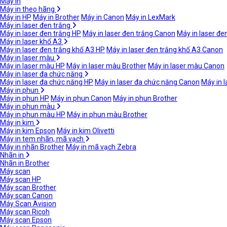
Máy in
Máy in theo hãng
Máy in HP
Máy in Brother
Máy in Canon
Máy in LexMark
Máy in laser đen trắng
Máy in laser đen trắng HP
Máy in laser đen trắng Canon
Máy in laser đe
Máy in laser khổ A3
Máy in laser đen trắng khổ A3 HP
Máy in laser đen trắng khổ A3 Canon
Máy in laser màu
Máy in laser màu HP
Máy in laser màu Brother
Máy in laser màu Canon
Máy in laser đa chức năng
Máy in laser đa chức năng HP
Máy in laser đa chức năng Canon
Máy in 
Máy in phun
Máy in phun HP
Máy in phun Canon
Máy in phun Brother
Máy in phun màu
Máy in phun màu HP
Máy in phun màu Brother
Máy in kim
Máy in kim Epson
Máy in kim Olivetti
Máy in tem nhãn, mã vạch
Máy in nhãn Brother
Máy in mã vạch Zebra
Nhãn in
Nhãn in Brother
Máy scan
Máy scan HP
Máy scan Brother
Máy scan Canon
Máy Scan Avision
Máy scan Ricoh
Máy scan Epson