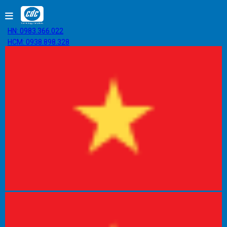
HN: 0983.366.022
HCM: 0938.898.328