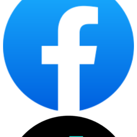
bàn giao và khả năng quản lý tài sản CNTT sau mua,
có thể tham khảo thêm bài viết chuyên sâu về
laptop doanh nghiệp
. Trang này tập trung vào
danh mục laptop chính hãng nói chung, còn bài
chuyên sâu phù hợp hơn khi cần chuẩn hóa thiết bị
cho nhiều nhân sự.
Laptop chính hãng tại
CDC Technologies phù
hợp với ai?
Laptop chính hãng phù hợp với người dùng cần
thiết bị có nguồn gốc rõ ràng, cấu hình phù hợp,
bảo hành minh bạch và tư vấn theo nhu cầu thật.
Đây là nhóm sản phẩm phục vụ cá nhân, sinh viên,
văn phòng, quản lý, kỹ thuật và doanh nghiệp mua