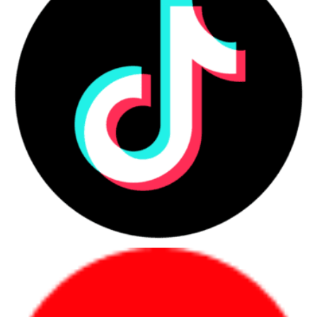
số lượng lớn.
Những nhóm người dùng nên ưu
tiên laptop chính hãng
Người mua nên ưu tiên laptop chính hãng khi cần
sự ổn định, chứng từ rõ và bảo hành minh bạch
trong quá trình sử dụng.
Danh sách nhóm khách hàng phù hợp
Người dùng cá nhân cần học tập, làm
việc, họp online hoặc làm việc từ xa.
Nhân sự văn phòng cần máy ổn định
cho email, bảng tính, trình chiếu và phần
mềm nội bộ.
Quản lý, lãnh đạo cần máy mỏng nhẹ,
pin tốt, bảo mật và hình ảnh chuyên
nghiệp.
Kỹ sư, designer, editor cần hiệu năng