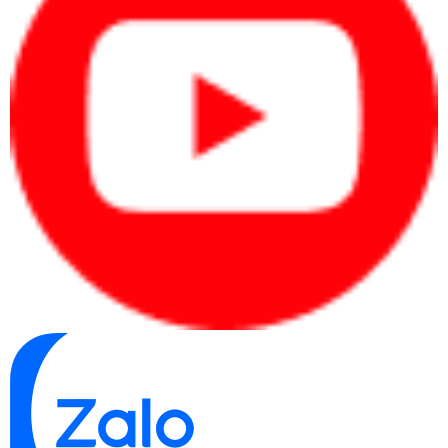
cao, màn hình tốt và xử lý phần mềm
chuyên môn.
Quy trình xác định nhanh nhu cầu
Xác định người dùng:
cá nhân, văn phòng,
quản lý, kỹ thuật hay doanh nghiệp mua
nhiều máy.
Xác định phần mềm:
Office, kế toán, CRM,
ERP, thiết kế, dựng video hoặc kỹ thuật.
Xác định ngân sách:
chia theo từng máy
hoặc tổng ngân sách mua sắm.
Xác định đúng nhu cầu từ đầu giúp người mua
chọn laptop theo hiệu quả sử dụng thay vì cảm
tính.
Bảng giá laptop tham