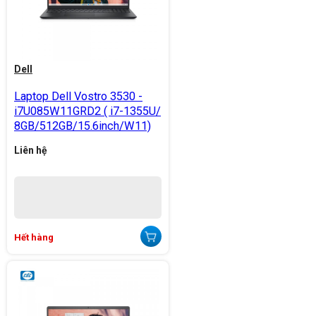
Dell
Laptop Dell Vostro 3530 -
i7U085W11GRD2 ( i7-1355U/
8GB/512GB/15.6inch/W11)
Liên hệ
Hết hàng