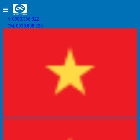
HN: 0983.366.022
HCM: 0938.898.328