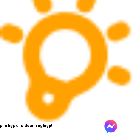
Laptop AI - văn phòng:
mỏng nhẹ, ổn định và sẵn
sàng cho phần mềm mới
Laptop AI - văn phòng phù hợp với người dùng cần
thiết bị linh hoạt cho soạn thảo, bảng tính, họp trực
tuyến, trình chiếu, duyệt web nhiều tab và làm việc
trên nền tảng cộng tác.
Laptop AI - văn phòng nên ưu tiên
cấu hình cân bằng
Với văn phòng hiện đại, RAM, SSD, pin, webcam
và màn hình ảnh hưởng trực tiếp đến hiệu suất làm
phù hợp cho doanh nghiệp!
việc mỗi ngày.