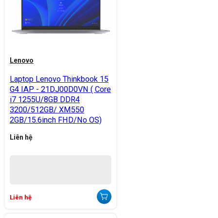
Lenovo
Laptop Lenovo Thinkbook 15
G4 IAP - 21DJ00D0VN ( Core
i7 1255U/8GB DDR4
3200/512GB/ XM550
2GB/15.6inch FHD/No OS)
Liên hệ
Liên hệ