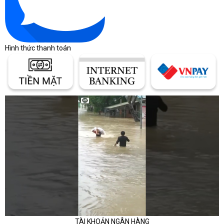
khảo theo phân khúc
Giá laptop thay đổi theo thương hiệu, cấu hình,
tình trạng hàng, bảo hành và chương trình bán
Hình thức thanh toán
hàng từng thời điểm. Bảng dưới đây chỉ giúp định
hình khoảng ngân sách ban đầu, không thay thế
báo giá chính thức.
Khoảng giá giúp người mua định
hình ngân sách
Cùng một dòng laptop có thể chênh lệch lớn do
CPU, RAM, SSD, màn hình, GPU và chính sách
bảo hành khác nhau.
Bảng khoảng giá laptop theo nhu cầu
Phân khúc
Dòng thường gặp
TÀI KHOẢN NGÂN HÀNG