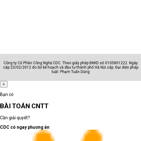
AI - văn phòng
Hành chính, sale, kế toán, quản l
Đồ họa - kỹ thuật
Designer, editor, kỹ sư, kiến trúc
Sinh viên
Học sinh, sinh viên, người dùng c
Doanh nhân
Lãnh đạo, quản lý, chuyên gia
Công ty Cổ Phần Công Nghệ CDC. Theo giấy phép ĐKKD số 0105801222. Ngày
Câu hỏi cần trả lời trước khi chọn nhóm
cấp 23/02/2012 do Sở kế hoạch và đầu tư thành phố Hà Nội cấp. Đại diện pháp
luật: Phạm Tuấn Dũng
Máy dùng cho học tập, văn phòng,
×
quản lý, thiết kế hay kỹ thuật?
Người dùng có thường xuyên di
Bạn có
chuyển hoặc họp online không?
BÀI TOÁN CNTT
Máy cần chạy phần mềm phổ thông
hay phần mềm chuyên môn nặng?
Cần giải quyết?
Phân loại đúng giúp rút ngắn thời gian chọn máy
CDC có ngay phương án
và giảm rủi ro mua sai cấu hình.