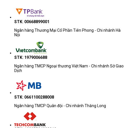
Học tập - văn
ASUS ExpertBook B1, HP Pavilion, D
phòng cơ bản
15, Lenovo IdeaPad
STK: 00668899001
Ngân hàng Thương Mại Cổ Phần Tiên Phong - Chi nhánh Hà
Văn phòng đa
HP ProBook, Dell 14/15/16, Lenovo
Nội
nhiệm
ThinkBook, ASUS ExpertBook
ASUS Zenbook, HP EliteBook, Dell P
AI - mỏng nhẹ
STK: 1979006688
ThinkPad E/T
Ngân hàng TMCP Ngoại thương Việt Nam - Chi nhánh Sở Giao
Dịch
Doanh nhân - kỹ
ThinkPad T/X/P, HP EliteBook/ZBook,
thuật
Pro Max, ASUS ProArt
STK: 0661100288008
Lưu ý khi tham khảo giá
Ngân hàng TMCP Quân đội - Chi nhánh Thăng Long
Khoảng giá chỉ dùng để ước lượng
ngân sách.
Giá thay đổi theo cấu hình, tình trạng