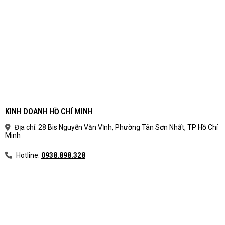
cầu sử dụng thực tế
Phân loại laptop theo nhu cầu giúp người mua
tránh rối bởi thông số kỹ thuật. Thay vì bắt đầu từ
tên CPU hoặc mức giá, nên bắt đầu từ công việc
hằng ngày, phần mềm sử dụng và vòng đời dự
kiến.
Cách chia nhóm laptop theo mục
KINH DOANH HỒ CHÍ MINH
đích sử dụng
Địa chỉ: 28 Bis Nguyễn Văn Vĩnh, Phường Tân Sơn Nhất, TP Hồ Chí
Minh
Mỗi nhóm laptop có ưu tiên khác nhau về hiệu
năng, độ bền, màn hình, pin, bảo mật và giá.
Hotline:
0938.898.328
Bảng phân loại laptop theo nhu cầu
Nhóm
Phù hợp với