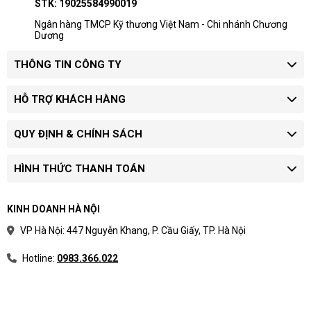
STK: 19025584990019
hàng và số lượng đặt mua.
Doanh nghiệp mua nhiều máy nên yêu
Ngân hàng TMCP Kỹ thương Việt Nam - Chi nhánh Chương
Dương
cầu báo giá riêng theo model và chứng
từ.
THÔNG TIN CÔNG TY
Quy trình xác nhận giá
HỖ TRỢ KHÁCH HÀNG
Chọn phân khúc:
xác định máy dùng cho
học tập, văn phòng, quản lý hay kỹ thuật.
QUY ĐỊNH & CHÍNH SÁCH
Chốt cấu hình:
làm rõ CPU, RAM, SSD,
màn hình và hệ điều hành.
Yêu cầu báo giá:
xác nhận tình trạng hàng,
HÌNH THỨC THANH TOÁN
bảo hành và thời gian giao.
Khoảng giá hữu ích nhất khi dùng để chọn dải
KINH DOANH HÀ NỘI
ngân sách trước khi yêu cầu model cụ thể.
VP Hà Nội: 447 Nguyễn Khang, P. Cầu Giấy, TP. Hà Nội
Hotline:
0983.366.022
Phân loại laptop theo nhu