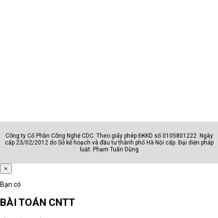
Nhóm
Phù hợp với
AI - văn phòng
Hành chính, sale, kế toán, quản l
Đồ họa - kỹ thuật
Designer, editor, kỹ sư, kiến trúc
Sinh viên
Học sinh, sinh viên, người dùng c
Doanh nhân
Lãnh đạo, quản lý, chuyên gia
Công ty Cổ Phần Công Nghệ CDC. Theo giấy phép ĐKKD số 0105801222. Ngày
Câu hỏi cần trả lời trước khi chọn nhóm
cấp 23/02/2012 do Sở kế hoạch và đầu tư thành phố Hà Nội cấp. Đại diện pháp
luật: Phạm Tuấn Dũng
Máy dùng cho học tập, văn phòng,
×
quản lý, thiết kế hay kỹ thuật?
Người dùng có thường xuyên di
Bạn có
chuyển hoặc họp online không?
BÀI TOÁN CNTT
Máy cần chạy phần mềm phổ thông
hay phần mềm chuyên môn nặng?