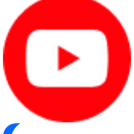
pin tốt, bảo mật và hình ảnh chuyên
nghiệp.
Kỹ sư, designer, editor cần hiệu năng
cao, màn hình tốt và xử lý phần mềm
chuyên môn.
Quy trình xác định nhanh nhu cầu
Xác định người dùng:
cá nhân, văn phòng,
quản lý, kỹ thuật hay doanh nghiệp mua
nhiều máy.
Xác định phần mềm:
Office, kế toán, CRM,
ERP, thiết kế, dựng video hoặc kỹ thuật.
Xác định ngân sách:
chia theo từng máy
hoặc tổng ngân sách mua sắm.
Xác định đúng nhu cầu từ đầu giúp người mua
chọn laptop theo hiệu quả sử dụng thay vì cảm
tính.