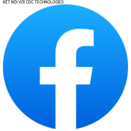
KẾT NỐI VỚI CDC TECHNOLOGIES
Nếu doanh nghiệp cần chọn laptop theo phòng ban,
số lượng triển khai, tiêu chuẩn cấu hình, chứng từ
bàn giao và khả năng quản lý tài sản CNTT sau mua,
có thể tham khảo thêm bài viết chuyên sâu về
laptop doanh nghiệp
. Trang này tập trung vào
danh mục laptop chính hãng nói chung, còn bài
chuyên sâu phù hợp hơn khi cần chuẩn hóa thiết bị
cho nhiều nhân sự.
Laptop chính hãng tại
CDC Technologies phù
hợp với ai?
Laptop chính hãng phù hợp với người dùng cần
thiết bị có nguồn gốc rõ ràng, cấu hình phù hợp,