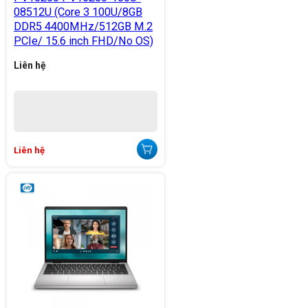
08512U (Core 3 100U/8GB
DDR5 4400MHz/512GB M.2
PCIe/ 15.6 inch FHD/No OS)
Liên hệ
Liên hệ