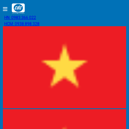
HN: 0983.366.022
HCM: 0938.898.328