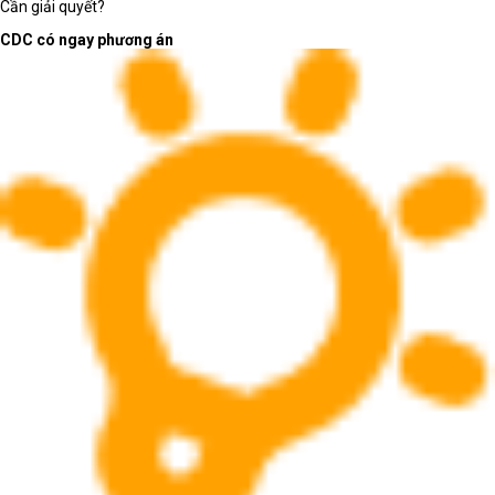
Cần giải quyết?
Phân loại đúng giúp rút ngắn thời gian chọn máy
CDC có ngay phương án
và giảm rủi ro mua sai cấu hình.
Laptop AI - văn phòng:
mỏng nhẹ, ổn định và sẵn
sàng cho phần mềm mới
Laptop AI - văn phòng phù hợp với người dùng cần
thiết bị linh hoạt cho soạn thảo, bảng tính, họp trực
tuyến, trình chiếu, duyệt web nhiều tab và làm việc
trên nền tảng cộng tác.
Laptop AI - văn phòng nên ưu tiên
cấu hình cân bằng