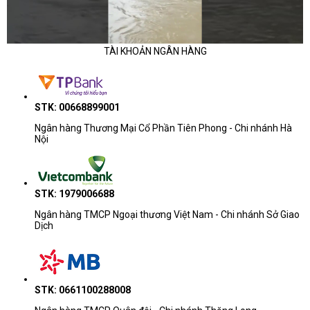
Phân khúc
Dòng thường gặp
TÀI KHOẢN NGÂN HÀNG
Học tập - văn
ASUS ExpertBook B1, HP Pavilion, D
phòng cơ bản
15, Lenovo IdeaPad
STK: 00668899001
Ngân hàng Thương Mại Cổ Phần Tiên Phong - Chi nhánh Hà
Văn phòng đa
HP ProBook, Dell 14/15/16, Lenovo
Nội
nhiệm
ThinkBook, ASUS ExpertBook
ASUS Zenbook, HP EliteBook, Dell P
AI - mỏng nhẹ
STK: 1979006688
ThinkPad E/T
Ngân hàng TMCP Ngoại thương Việt Nam - Chi nhánh Sở Giao
Dịch
Doanh nhân - kỹ
ThinkPad T/X/P, HP EliteBook/ZBook,
thuật
Pro Max, ASUS ProArt
STK: 0661100288008
Lưu ý khi tham khảo giá