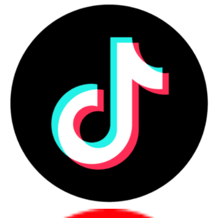
bảo hành minh bạch và tư vấn theo nhu cầu thật.
Đây là nhóm sản phẩm phục vụ cá nhân, sinh viên,
văn phòng, quản lý, kỹ thuật và doanh nghiệp mua
số lượng lớn.
Những nhóm người dùng nên ưu
tiên laptop chính hãng
Người mua nên ưu tiên laptop chính hãng khi cần
sự ổn định, chứng từ rõ và bảo hành minh bạch
trong quá trình sử dụng.
Danh sách nhóm khách hàng phù hợp
Người dùng cá nhân cần học tập, làm
việc, họp online hoặc làm việc từ xa.
Nhân sự văn phòng cần máy ổn định
cho email, bảng tính, trình chiếu và phần
mềm nội bộ.
Quản lý, lãnh đạo cần máy mỏng nhẹ,