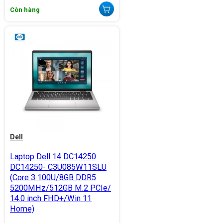
Còn hàng
Dell
Laptop Dell 14 DC14250
DC14250- C3U085W11SLU
(Core 3 100U/8GB DDR5
5200MHz/512GB M.2 PCIe/
14.0 inch FHD+/Win 11
Home)