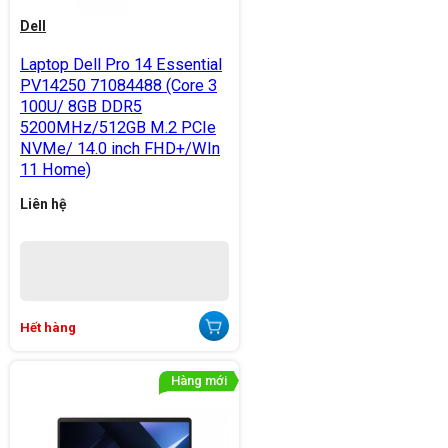
Dell
Laptop Dell Pro 14 Essential
PV14250 71084488 (Core 3
100U/ 8GB DDR5
5200MHz/512GB M.2 PCIe
NVMe/ 14.0 inch FHD+/WIn
11 Home)
Liên hệ
Hết hàng