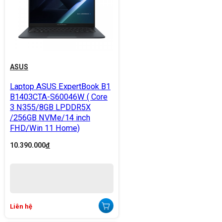
ASUS
Laptop ASUS ExpertBook B1
B1403CTA-S60046W ( Core
3 N355/8GB LPDDR5X
/256GB NVMe/14 inch
FHD/Win 11 Home)
10.390.000
đ
Liên hệ