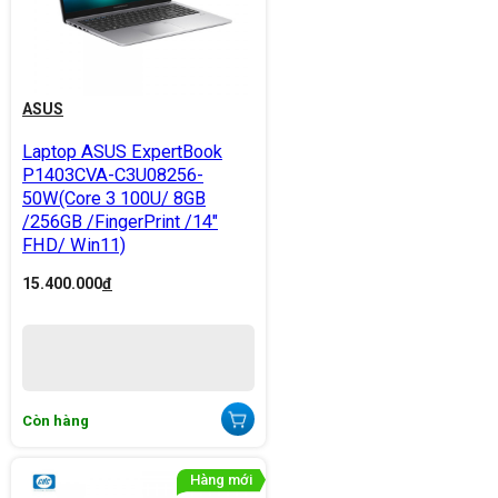
ASUS
Laptop ASUS ExpertBook
P1403CVA-C3U08256-
50W(Core 3 100U/ 8GB
/256GB /FingerPrint /14"
FHD/ Win11)
15.400.000
đ
Còn hàng