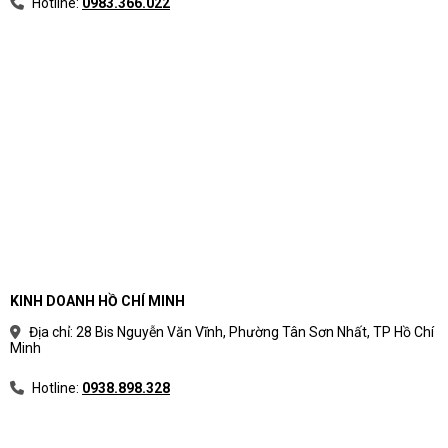
Hotline:
0983.366.022
Phân loại laptop theo nhu
cầu sử dụng thực tế
Phân loại laptop theo nhu cầu giúp người mua
tránh rối bởi thông số kỹ thuật. Thay vì bắt đầu từ
tên CPU hoặc mức giá, nên bắt đầu từ công việc
hằng ngày, phần mềm sử dụng và vòng đời dự
kiến.
Cách chia nhóm laptop theo mục
KINH DOANH HỒ CHÍ MINH
đích sử dụng
Địa chỉ: 28 Bis Nguyễn Văn Vĩnh, Phường Tân Sơn Nhất, TP Hồ Chí
Minh
Mỗi nhóm laptop có ưu tiên khác nhau về hiệu
năng, độ bền, màn hình, pin, bảo mật và giá.
Hotline:
0938.898.328
Bảng phân loại laptop theo nhu cầu