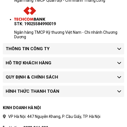
Ngân hàng TMCP Quân đội - Chi nhánh Thăng Long
Khoảng giá chỉ dùng để ước lượng
ngân sách.
Giá thay đổi theo cấu hình, tình trạng
STK: 19025584990019
hàng và số lượng đặt mua.
Doanh nghiệp mua nhiều máy nên yêu
Ngân hàng TMCP Kỹ thương Việt Nam - Chi nhánh Chương
Dương
cầu báo giá riêng theo model và chứng
từ.
THÔNG TIN CÔNG TY
Quy trình xác nhận giá
HỖ TRỢ KHÁCH HÀNG
Chọn phân khúc:
xác định máy dùng cho
học tập, văn phòng, quản lý hay kỹ thuật.
QUY ĐỊNH & CHÍNH SÁCH
Chốt cấu hình:
làm rõ CPU, RAM, SSD,
màn hình và hệ điều hành.
Yêu cầu báo giá:
xác nhận tình trạng hàng,
HÌNH THỨC THANH TOÁN
bảo hành và thời gian giao.
Khoảng giá hữu ích nhất khi dùng để chọn dải
KINH DOANH HÀ NỘI
ngân sách trước khi yêu cầu model cụ thể.
VP Hà Nội: 447 Nguyễn Khang, P. Cầu Giấy, TP. Hà Nội