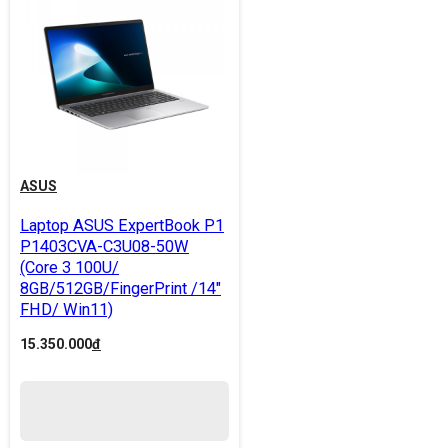
ASUS
Laptop ASUS ExpertBook P1
P1403CVA-C3U08-50W
(Core 3 100U/
8GB/512GB/FingerPrint /14"
FHD/ Win11)
15.350.000
đ