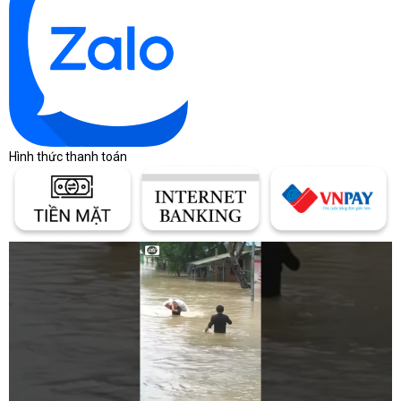
Bảng giá laptop tham
khảo theo phân khúc
Giá laptop thay đổi theo thương hiệu, cấu hình,
tình trạng hàng, bảo hành và chương trình bán
Hình thức thanh toán
hàng từng thời điểm. Bảng dưới đây chỉ giúp định
hình khoảng ngân sách ban đầu, không thay thế
báo giá chính thức.
Khoảng giá giúp người mua định
hình ngân sách
Cùng một dòng laptop có thể chênh lệch lớn do
CPU, RAM, SSD, màn hình, GPU và chính sách
bảo hành khác nhau.
Bảng khoảng giá laptop theo nhu cầu