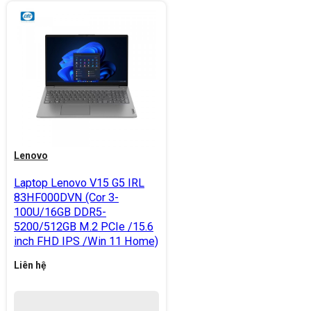
Lenovo
Laptop Lenovo V15 G5 IRL
83HF000DVN (Cor 3-
100U/16GB DDR5-
5200/512GB M.2 PCIe /15.6
inch FHD IPS /Win 11 Home)
Liên hệ