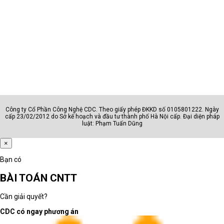
4.6. Hiệu suất sử dụng 
Tùy thuộc vào từng loại máy in mà số lần in 1 tháng của máy sẽ giao 
động từ 3000 lần với các máy in phổ thông cho đến 100.000 lần với 
các máy in chuyên dụng công suất lớn. Do đó, đây cũng là tiêu chí 
bạn nên cân nhắc, bạn nên đánh giá số lần sử dụng hay tần suất sử 
dụng của mình trong 1 tháng để chọn ra sản phẩm phù hợp
5. Máy in laser đen trắng Brother có giá bao nhiêu ? 
Công ty Cổ Phần Công Nghệ CDC. Theo giấy phép ĐKKD số 0105801222. Ngày
cấp 23/02/2012 do Sở kế hoạch và đầu tư thành phố Hà Nội cấp. Đại diện pháp
Tại Máy tính CDC, giá thấp nhất cho 1 chiếc máy in laser đen trắng 
luật: Phạm Tuấn Dũng
Brother là 2.270.000VND và giá cao nhất là 63.000.000VND.
×
Bạn có
BÀI TOÁN CNTT
Cần giải quyết?
CDC có ngay phương án