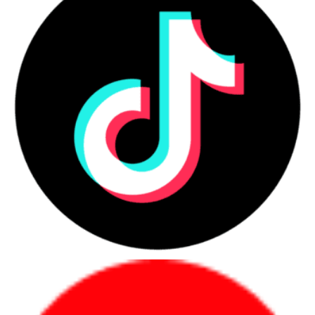
việc. Bạn có thể in ra nhiều trang văn bản trong thời gian 
ngắn, đáp ứng nhanh chóng các nhu cầu in ấn hàng ngày.
Tiết kiệm năng lượng: Máy in laser đen trắng Brother 
được thiết kế để tiết kiệm năng lượng. Chúng tích hợp 
các tính năng tiết kiệm mực, chế độ tiết kiệm năng lượng 
và chế độ chờ tự động. Điều này giúp giảm tiêu thụ điện 
và tiết kiệm chi phí vận hành.
Kết nối mạng và chia sẻ in ấn: Máy in laser Brother 
thường đi kèm với khả năng kết nối mạng, cho phép bạn 
kết nối và chia sẻ in ấn thông qua kết nối Ethernet hoặc 
Wi-Fi. 
Độ bền và độ tin cậy cao: Máy in laser đen trắng 
Brother có thiết kế chắc chắn, tuổi thọ cao và hiệu suất 
ổn định. Điều này giúp đảm bảo rằng máy in sẽ hoạt động 
tốt trong thời gian dài và không gặp sự cố thường xuyên.
2.2. Nhược điểm 
Tuy nhiều ưu điểm hữu dụng và tiện ích nhưng nó cũng có một số 
nhược điểm ta có thể nói tới như::
Giá thành cao: Máy in laser đen trắng Brother có giá 