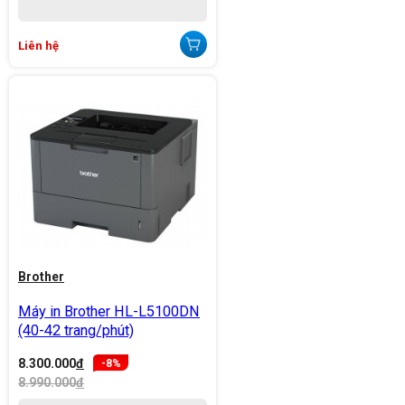
Liên hệ
Brother
Máy in Brother HL-L5100DN
(40-42 trang/phút)
8.300.000
đ
-8%
8.990.000
đ