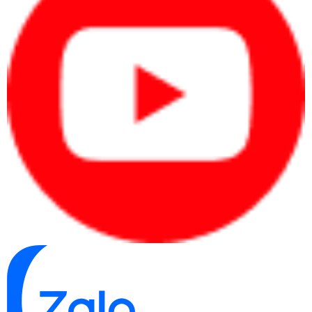
thành khá cao so với các loại máy in khác trong cùng 
phân khúc khiến nó trở thành sự đầu tư đáng giá cho các 
doanh nghiệp nhưng có thể không phù hợp với người 
dùng cá nhân có nhu cầu in ấn ít và không quá phức tạp.
Khả năng in màu hạn chế: Máy in laser đen trắng 
Brother chỉ hỗ trợ in màu đen trắng, không có khả năng in 
màu. Điều này có nghĩa là nếu bạn cần in ra các tài liệu 
hoặc hình ảnh màu sắc, bạn sẽ cần tìm các loại máy in 
khác có khả năng in màu.
Kích thước và trọng lượng lớn: Máy in laser đen trắng 
Brother thường có kích thước và trọng lượng lớn hơn so 
với các loại máy in nhỏ gọn hoặc máy in phổ thông. Điều 
này có thể làm cho việc di chuyển và vị trí đặt máy trở 
nên không tiện lợi trong một số trường hợp.
3. Máy in laser đen trắng Brother có tốt không và có nên mua 
không ? 
Qua danh tiếng của Brother trên thị trường và đánh giá của người 
dùng trên toàn thế giới, cùng với các ưu điểm của máy in laser đen 