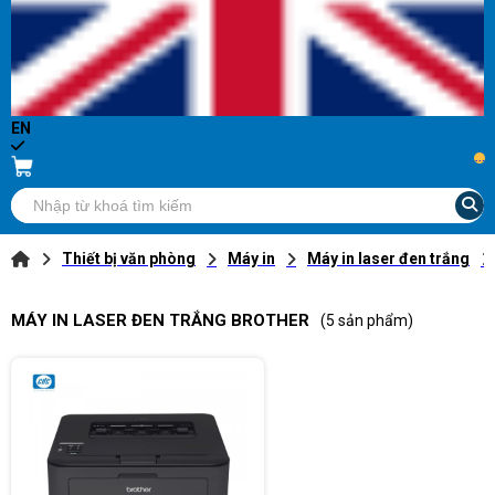
EN
...
Thiết bị văn phòng
Máy in
Máy in laser đen trắng
MÁY IN LASER ĐEN TRẮNG BROTHER
(5 sản phẩm)