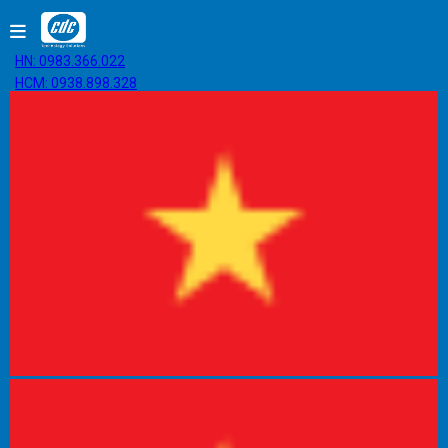
HN: 0983.366.022
HCM: 0938.898.328