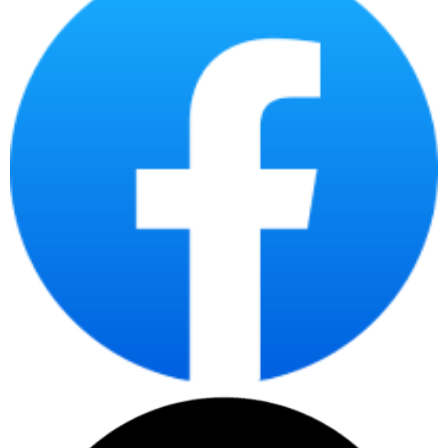
2. Ưu điểm và nhược điểm của máy in laser đen trắng Brother 
2.1. Ưu điểm 
Là thương nổi tiếng nhất nhì về máy in trên thị trường, sản phẩm có 
hãng có nhiều ưu điểm vượt trội:
Chất lượng in ấn cao: Máy in laser đen trắng Brother 
sử dụng công nghệ laser tiên tiến, giúp tạo ra các bản in 
sắc nét, chất lượng cao với độ phân giải tốt. Bạn có thể 
in ra các văn bản, hình ảnh và đồ họa với chất lượng rõ 
ràng, sắc nét.
Tốc độ in nhanh: Với tốc độ in ấn nhanh, máy in laser 
Brother giúp tiết kiệm thời gian và tăng hiệu suất làm 