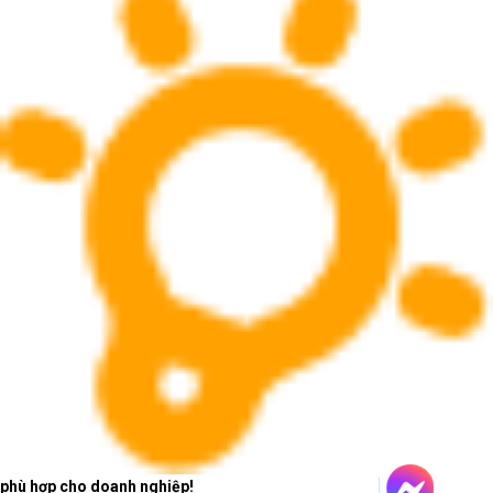
6. Mua máy in laser đen trắng Brother chính hãng và uy tín ở 
đâu ?
Tại Máy tính CDC, được tài trợ bởi Brother, chúng mình cung cấp 
những dòng máy in laser đen trắng Brother chất lượng cao, chính 
hãng, bảo hành lâu năm với giá cả phù hợp với ngân sách của mọi 
người dùng. Các bạn hãy nhanh chóng liên hệ với chúng mình qua 
hotline và Website để được tư vấn chi tiết bởi đội ngũ nhân viên kinh 
phù hợp cho doanh nghiệp!
nghiệm của Máy tính CDC và giúp bạn chọn ra sản phẩm phù hợp 