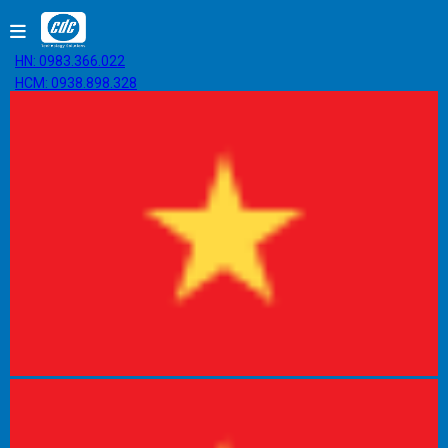
HN: 0983.366.022
HCM: 0938.898.328