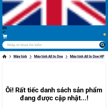
EN
...
Máy tính
Máy tính All In One
Máy tính All In One HP
Ôi! Rất tiếc danh sách sản phẩm
đang được cập nhật...!