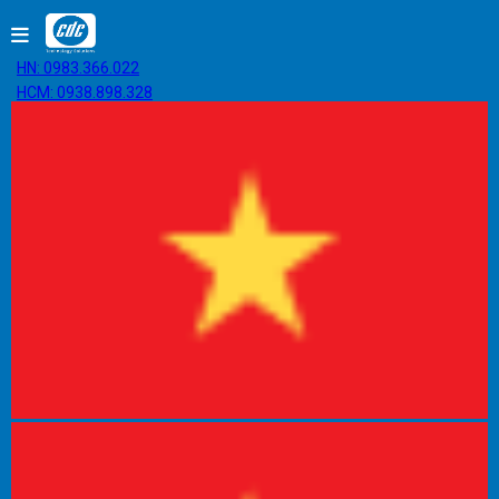
HN: 0983.366.022
HCM: 0938.898.328