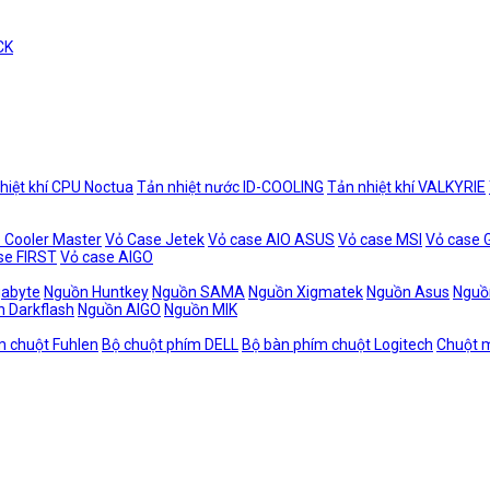
CK
hiệt khí CPU Noctua
Tản nhiệt nước ID-COOLING
Tản nhiệt khí VALKYRIE
 Cooler Master
Vỏ Case Jetek
Vỏ case AIO ASUS
Vỏ case MSI
Vỏ case
se FIRST
Vỏ case AIGO
gabyte
Nguồn Huntkey
Nguồn SAMA
Nguồn Xigmatek
Nguồn Asus
Nguồ
 Darkflash
Nguồn AIGO
Nguồn MIK
m chuột Fuhlen
Bộ chuột phím DELL
Bộ bàn phím chuột Logitech
Chuột m