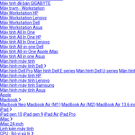
Máy tinh đề bàn GIGABYTE
Máy trạm - Workstation
Máy Workstation HP
Máy Workstation Lenovo
Máy Workstation Dell
Máy Workstation Asus
Máy tính All In One
Máy tính All In One HP
Máy tính All In One Lenovo
Máy tính All-in-one Dell
Máy tính All-in-One Apple iMac
Máy tính All in one Asus
Màn hình máy tính
Màn hình máy tính Dell
Màn hình Dell Pro
Màn hình Dell E-series
Màn hình Dell U-series
Màn hình
Màn hình máy tính HP
Màn hình máy tính Lenovo
Màn hình máy tính Samsung
Màn hình máy tính Asus
Apple
Macbook
Macbook Neo
Macbook Air (M1)
MacBook Air (M2)
MacBook Air 13.6 in
iPad
iPad gen 10
iPad gen 9
iPad Air
iPad Pro
iMac
iMac 24 inch
Linh kiện máy tính
CPU - Bộ vi xử lý