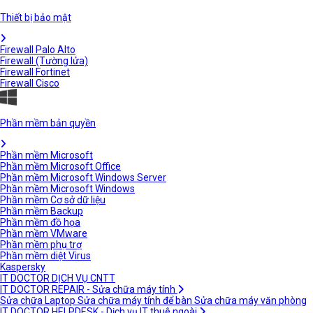
Thiết bị bảo mật
Firewall Palo Alto
Firewall (Tường lửa)
Firewall Fortinet
Firewall Cisco
Phần mềm bản quyền
Phần mềm Microsoft
Phần mềm Microsoft Office
Phần mềm Microsoft Windows Server
Phần mềm Microsoft Windows
Phần mềm Cơ sở dữ liệu
Phần mềm Backup
Phần mềm đồ họa
Phần mềm VMware
Phần mềm phụ trợ
Phần mềm diệt Virus
Kaspersky
IT DOCTOR DỊCH VỤ CNTT
IT DOCTOR REPAIR - Sửa chữa máy tính
Sửa chữa Laptop
Sửa chữa máy tính để bàn
Sửa chữa máy văn phòng
IT DOCTOR HELPDESK - Dịch vụ IT thuê ngoài