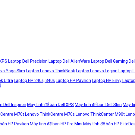
 XPS
Laptop Dell Precision
Laptop Dell AlienWare
Laptop Dell Gaming
Del
vo Yoga Slim
Laptop Lenovo ThinkBook
Laptop Lenovo Legion
Laptop 
k Ultra
Laptop HP 240s, 340s
Laptop HP Pavilion
Laptop HP Envy
Laptop
R
n Dell Inspiron
Máy tính để bàn Dell XPS
Máy tính để bàn Dell Slim
Máy tí
kCentre M70t
Lenovo ThinkCentre M70s
Lenovo ThinkCenter M90t
Leno
 bàn HP Pavilion
Máy tính để bàn HP Pro Mini
Máy tính để bàn HP EliteDe