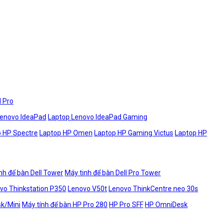
l Pro
Lenovo IdeaPad
Laptop Lenovo IdeaPad Gaming
 HP Spectre
Laptop HP Omen
Laptop HP Gaming Victus
Laptop HP
nh để bàn Dell Tower
Máy tinh để bàn Dell Pro Tower
vo Thinkstation P350
Lenovo V50t
Lenovo ThinkCentre neo 30s
sk/Mini
Máy tính để bàn HP Pro 280
HP Pro SFF
HP OmniDesk