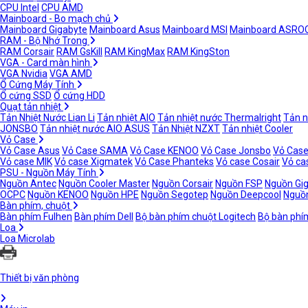
CPU Intel
CPU AMD
Mainboard - Bo mạch chủ
Mainboard Gigabyte
Mainboard Asus
Mainboard MSI
Mainboard ASRO
RAM - Bộ Nhớ Trong
RAM Corsair
RAM GsKill
RAM KingMax
RAM KingSton
VGA - Card màn hình
VGA Nvidia
VGA AMD
Ổ Cứng Máy Tính
Ổ cứng SSD
Ổ cứng HDD
Quạt tản nhiệt
Tản Nhiệt Nước Lian Li
Tản nhiệt AIO
Tản nhiệt nước Thermalright
Tản n
JONSBO
Tản nhiệt nước AIO ASUS
Tản Nhiệt NZXT
Tản nhiệt Cooler
Vỏ Case
Vỏ Case Asus
Vỏ Case SAMA
Vỏ Case KENOO
Vỏ Case Jonsbo
Vỏ Case
Vỏ case MIK
Vỏ case Xigmatek
Vỏ Case Phanteks
Vỏ case Cosair
Vỏ ca
PSU - Nguồn Máy Tính
Nguồn Antec
Nguồn Cooler Master
Nguồn Corsair
Nguồn FSP
Nguồn Gi
OCPC
Nguồn KENOO
Nguồn HPE
Nguồn Segotep
Nguồn Deepcool
Nguồn
Bàn phím, chuột
Bàn phím Fulhen
Bàn phím Dell
Bộ bàn phím chuột Logitech
Bộ bàn phí
Loa
Loa Microlab
Thiết bị văn phòng