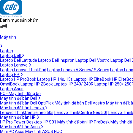
Danh mục sản phẩm
Máy tính
Laptop
Laptop Dell
Laptop Dell Latitude
Laptop Dell Inspiron
Laptop Dell Vostro
Laptop Dell
Laptop Lenovo
Laptop Lenovo ThinkPad
Laptop Lenovo V Series/ S Series
Laptop Leno
Laptop HP
Laptop HP ProBook
Laptop HP 14s, 15s
Laptop HP EliteBook
HP EliteBoo
OmniBook
Laptop HP ZBook
Laptop HP 240/ 240R
Laptop HP 250/ 250
Laptop Asus
PC - Máy tính đồng bộ
Máy tính để bàn Dell
Máy tính để bàn Dell OptiPlex
Máy tính để bàn Dell Vostro
Máy tính để bà
Máy tính để bàn Lenovo
Lenovo ThinkCentre neo 50s
Lenovo ThinkCentre Neo 50t
Lenovo Thin
Máy tính để bàn HP
HP Pro Tower
Desktop HP S01
Máy tính để bàn HP ProDesk
Máy tính để
Máy tính để bàn Asus
Mini PC Asus
Máy tính ASUS NUC