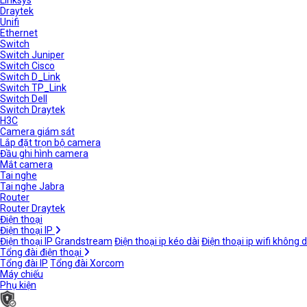
Linksys
Draytek
Unifi
Ethernet
Switch
Switch Juniper
Switch Cisco
Switch D_Link
Switch TP_Link
Switch Dell
Switch Draytek
H3C
Camera giám sát
Lắp đặt trọn bộ camera
Đầu ghi hình camera
Mắt camera
Tai nghe
Tai nghe Jabra
Router
Router Draytek
Điện thoại
Điện thoại IP
Điện thoại IP Grandstream
Điện thoại ip kéo dài
Điện thoại ip wifi không 
Tổng đài điện thoại
Tổng đài IP
Tổng đài Xorcom
Máy chiếu
Phụ kiện