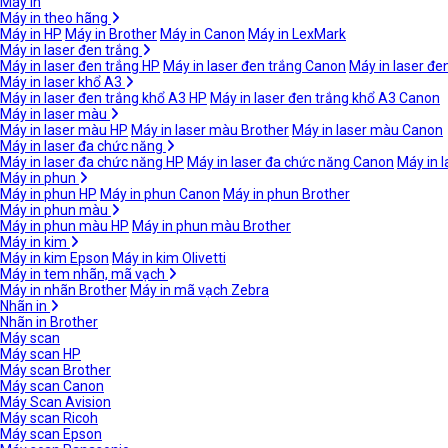
Máy in
Máy in theo hãng
Máy in HP
Máy in Brother
Máy in Canon
Máy in LexMark
Máy in laser đen trắng
Máy in laser đen trắng HP
Máy in laser đen trắng Canon
Máy in laser đe
Máy in laser khổ A3
Máy in laser đen trắng khổ A3 HP
Máy in laser đen trắng khổ A3 Canon
Máy in laser màu
Máy in laser màu HP
Máy in laser màu Brother
Máy in laser màu Canon
Máy in laser đa chức năng
Máy in laser đa chức năng HP
Máy in laser đa chức năng Canon
Máy in 
Máy in phun
Máy in phun HP
Máy in phun Canon
Máy in phun Brother
Máy in phun màu
Máy in phun màu HP
Máy in phun màu Brother
Máy in kim
Máy in kim Epson
Máy in kim Olivetti
Máy in tem nhãn, mã vạch
Máy in nhãn Brother
Máy in mã vạch Zebra
Nhãn in
Nhãn in Brother
Máy scan
Máy scan HP
Máy scan Brother
Máy scan Canon
Máy Scan Avision
Máy scan Ricoh
Máy scan Epson