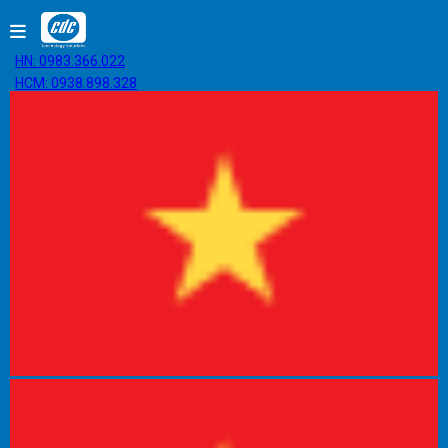
HN: 0983.366.022
HCM: 0938.898.328