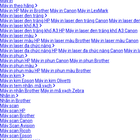
Máy in
Máy in theo hãng
Máy in HP
Máy in Brother
Máy in Canon
Máy in LexMark
Máy in laser đen trắng
Máy in laser đen trắng HP
Máy in laser đen trắng Canon
Máy in laser đe
Máy in laser khổ A3
Máy in laser đen trắng khổ A3 HP
Máy in laser đen trắng khổ A3 Canon
Máy in laser màu
Máy in laser màu HP
Máy in laser màu Brother
Máy in laser màu Canon
Máy in laser đa chức năng
Máy in laser đa chức năng HP
Máy in laser đa chức năng Canon
Máy in 
Máy in phun
Máy in phun HP
Máy in phun Canon
Máy in phun Brother
Máy in phun màu
Máy in phun màu HP
Máy in phun màu Brother
Máy in kim
Máy in kim Epson
Máy in kim Olivetti
Máy in tem nhãn, mã vạch
Máy in nhãn Brother
Máy in mã vạch Zebra
Nhãn in
Nhãn in Brother
Máy scan
Máy scan HP
Máy scan Brother
Máy scan Canon
Máy Scan Avision
Máy scan Ricoh
Máy scan Epson