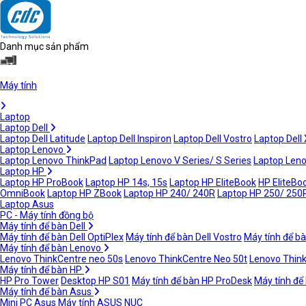
Danh mục sản phẩm
Máy tính
Laptop
Laptop Dell
Laptop Dell Latitude
Laptop Dell Inspiron
Laptop Dell Vostro
Laptop Dell
Laptop Lenovo
Laptop Lenovo ThinkPad
Laptop Lenovo V Series/ S Series
Laptop Leno
Laptop HP
Laptop HP ProBook
Laptop HP 14s, 15s
Laptop HP EliteBook
HP EliteBoo
OmniBook
Laptop HP ZBook
Laptop HP 240/ 240R
Laptop HP 250/ 250
Laptop Asus
PC - Máy tính đồng bộ
Máy tính để bàn Dell
Máy tính để bàn Dell OptiPlex
Máy tính để bàn Dell Vostro
Máy tính để bà
Máy tính để bàn Lenovo
Lenovo ThinkCentre neo 50s
Lenovo ThinkCentre Neo 50t
Lenovo Thin
Máy tính để bàn HP
HP Pro Tower
Desktop HP S01
Máy tính để bàn HP ProDesk
Máy tính để
Máy tính để bàn Asus
Mini PC Asus
Máy tính ASUS NUC