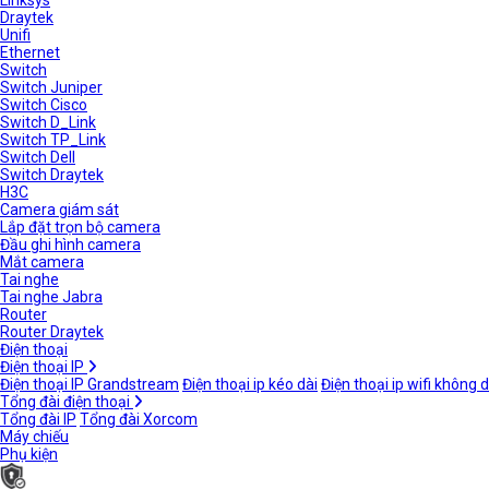
Linksys
Draytek
Unifi
Ethernet
Switch
Switch Juniper
Switch Cisco
Switch D_Link
Switch TP_Link
Switch Dell
Switch Draytek
H3C
Camera giám sát
Lắp đặt trọn bộ camera
Đầu ghi hình camera
Mắt camera
Tai nghe
Tai nghe Jabra
Router
Router Draytek
Điện thoại
Điện thoại IP
Điện thoại IP Grandstream
Điện thoại ip kéo dài
Điện thoại ip wifi không 
Tổng đài điện thoại
Tổng đài IP
Tổng đài Xorcom
Máy chiếu
Phụ kiện