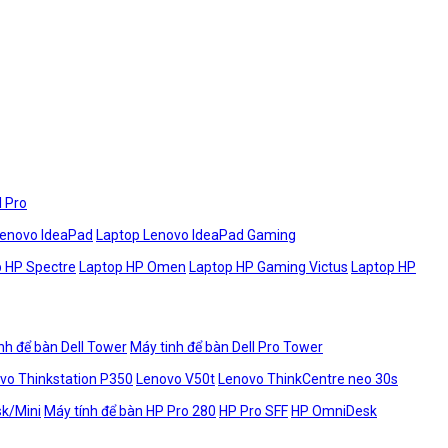
l Pro
Lenovo IdeaPad
Laptop Lenovo IdeaPad Gaming
 HP Spectre
Laptop HP Omen
Laptop HP Gaming Victus
Laptop HP
nh để bàn Dell Tower
Máy tinh để bàn Dell Pro Tower
vo Thinkstation P350
Lenovo V50t
Lenovo ThinkCentre neo 30s
sk/Mini
Máy tính để bàn HP Pro 280
HP Pro SFF
HP OmniDesk