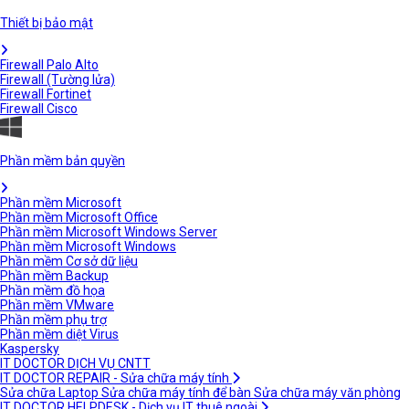
Thiết bị bảo mật
Firewall Palo Alto
Firewall (Tường lửa)
Firewall Fortinet
Firewall Cisco
Phần mềm bản quyền
Phần mềm Microsoft
Phần mềm Microsoft Office
Phần mềm Microsoft Windows Server
Phần mềm Microsoft Windows
Phần mềm Cơ sở dữ liệu
Phần mềm Backup
Phần mềm đồ họa
Phần mềm VMware
Phần mềm phụ trợ
Phần mềm diệt Virus
Kaspersky
IT DOCTOR DỊCH VỤ CNTT
IT DOCTOR REPAIR - Sửa chữa máy tính
Sửa chữa Laptop
Sửa chữa máy tính để bàn
Sửa chữa máy văn phòng
IT DOCTOR HELPDESK - Dịch vụ IT thuê ngoài