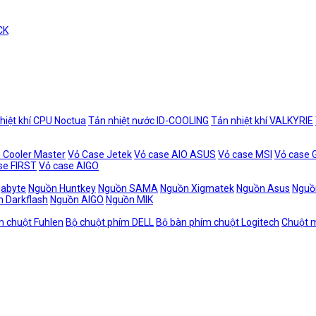
CK
hiệt khí CPU Noctua
Tản nhiệt nước ID-COOLING
Tản nhiệt khí VALKYRIE
 Cooler Master
Vỏ Case Jetek
Vỏ case AIO ASUS
Vỏ case MSI
Vỏ case
se FIRST
Vỏ case AIGO
gabyte
Nguồn Huntkey
Nguồn SAMA
Nguồn Xigmatek
Nguồn Asus
Nguồ
 Darkflash
Nguồn AIGO
Nguồn MIK
m chuột Fuhlen
Bộ chuột phím DELL
Bộ bàn phím chuột Logitech
Chuột m