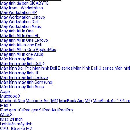
Máy tinh đề bàn GIGABYTE
Máy trạm - Workstation
Máy Workstation HP
Máy Workstation Lenovo
Máy Workstation Dell
Máy Workstation Asus
Máy tính All In One
Máy tính All In One HP
Máy tính All In One Lenovo
Máy tính All-in-one Dell
Máy tính All-in-One Apple iMac
Máy tính All in one Asus
Màn hình máy tính
Màn hình máy tính Dell
Màn hình Dell Pro
Màn hình Dell E-series
Màn hình Dell U-series
Màn hình
Màn hình máy tính HP
Màn hình máy tính Lenovo
Màn hình máy tính Samsung
Màn hình máy tính Asus
Apple
Macbook
Macbook Neo
Macbook Air (M1)
MacBook Air (M2)
MacBook Air 13.6 in
iPad
iPad gen 10
iPad gen 9
iPad Air
iPad Pro
iMac
iMac 24 inch
Linh kiện máy tính
CPU - Bộ vi xử lý