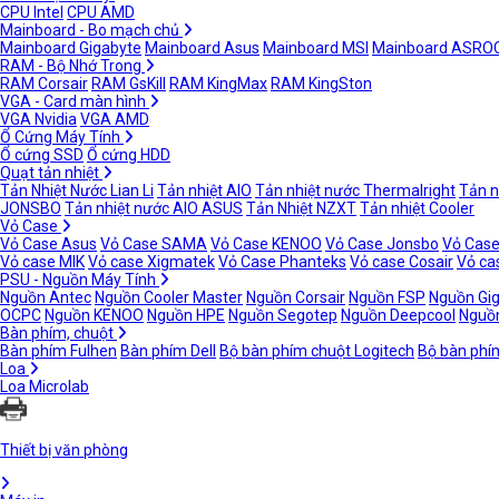
CPU Intel
CPU AMD
Mainboard - Bo mạch chủ
Mainboard Gigabyte
Mainboard Asus
Mainboard MSI
Mainboard ASRO
RAM - Bộ Nhớ Trong
RAM Corsair
RAM GsKill
RAM KingMax
RAM KingSton
VGA - Card màn hình
VGA Nvidia
VGA AMD
Ổ Cứng Máy Tính
Ổ cứng SSD
Ổ cứng HDD
Quạt tản nhiệt
Tản Nhiệt Nước Lian Li
Tản nhiệt AIO
Tản nhiệt nước Thermalright
Tản n
JONSBO
Tản nhiệt nước AIO ASUS
Tản Nhiệt NZXT
Tản nhiệt Cooler
Vỏ Case
Vỏ Case Asus
Vỏ Case SAMA
Vỏ Case KENOO
Vỏ Case Jonsbo
Vỏ Case
Vỏ case MIK
Vỏ case Xigmatek
Vỏ Case Phanteks
Vỏ case Cosair
Vỏ ca
PSU - Nguồn Máy Tính
Nguồn Antec
Nguồn Cooler Master
Nguồn Corsair
Nguồn FSP
Nguồn Gi
OCPC
Nguồn KENOO
Nguồn HPE
Nguồn Segotep
Nguồn Deepcool
Nguồn
Bàn phím, chuột
Bàn phím Fulhen
Bàn phím Dell
Bộ bàn phím chuột Logitech
Bộ bàn phí
Loa
Loa Microlab
Thiết bị văn phòng