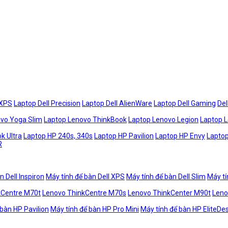
 XPS
Laptop Dell Precision
Laptop Dell AlienWare
Laptop Dell Gaming
Del
vo Yoga Slim
Laptop Lenovo ThinkBook
Laptop Lenovo Legion
Laptop 
k Ultra
Laptop HP 240s, 340s
Laptop HP Pavilion
Laptop HP Envy
Laptop
R
n Dell Inspiron
Máy tính để bàn Dell XPS
Máy tính để bàn Dell Slim
Máy tí
kCentre M70t
Lenovo ThinkCentre M70s
Lenovo ThinkCenter M90t
Leno
 bàn HP Pavilion
Máy tính để bàn HP Pro Mini
Máy tính để bàn HP EliteDe