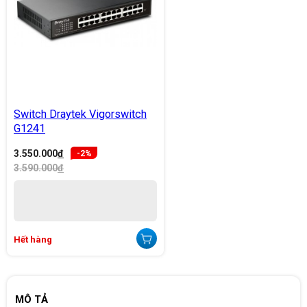
Switch Draytek Vigorswitch
G1241
3.550.000
đ
-2%
3.590.000
đ
Hết hàng
MÔ TẢ