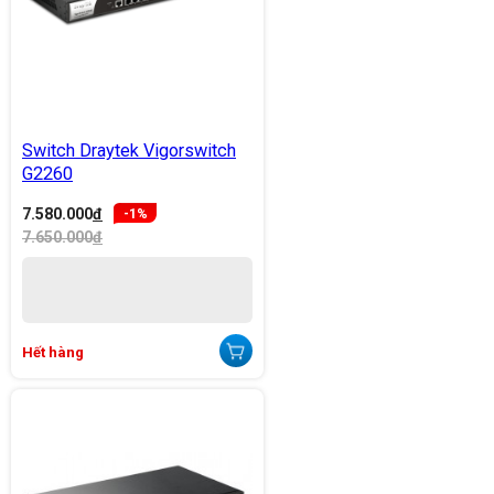
Switch Draytek Vigorswitch
G2260
7.580.000
đ
-1%
7.650.000
đ
Hết hàng