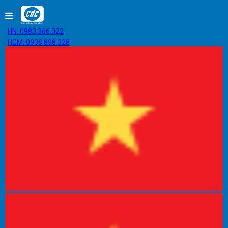
HN: 0983.366.022
HCM: 0938.898.328