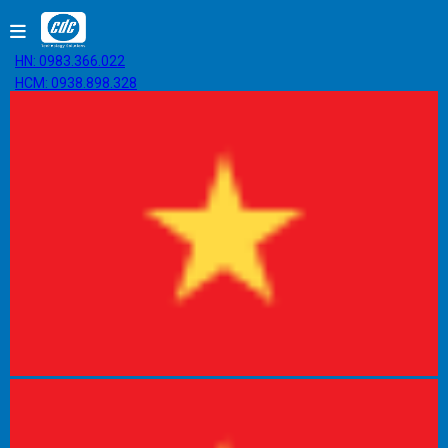
HN: 0983.366.022
HCM: 0938.898.328