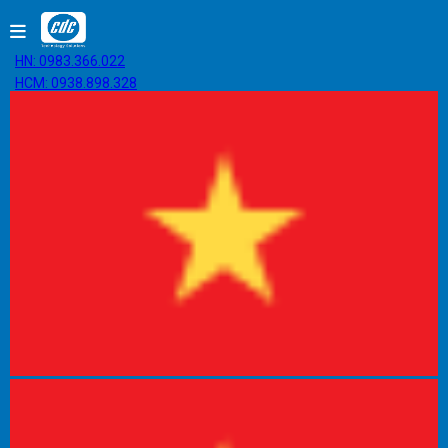
HN: 0983.366.022
HCM: 0938.898.328