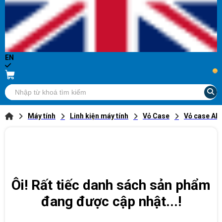
EN
...
Máy tính
Linh kiện máy tính
Vỏ Case
Vỏ case AI
Ôi! Rất tiếc danh sách sản phẩm
đang được cập nhật...!