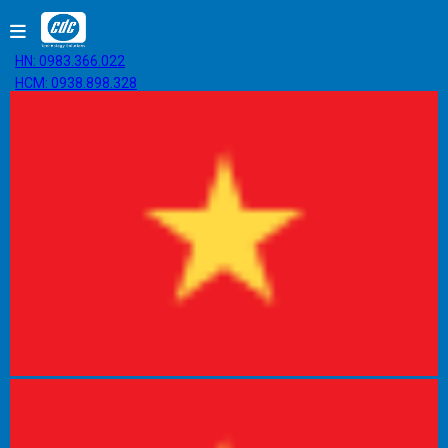
HN: 0983.366.022
HCM: 0938.898.328