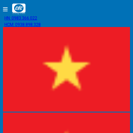
HN: 0983.366.022
HCM: 0938.898.328