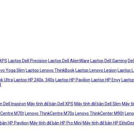
 XPS
Laptop Dell Precision
Laptop Dell AlienWare
Laptop Dell Gaming
Del
vo Yoga Slim
Laptop Lenovo ThinkBook
Laptop Lenovo Legion
Laptop 
k Ultra
Laptop HP 240s, 340s
Laptop HP Pavilion
Laptop HP Envy
Laptop
R
n Dell Inspiron
Máy tính để bàn Dell XPS
Máy tính để bàn Dell Slim
Máy tí
kCentre M70t
Lenovo ThinkCentre M70s
Lenovo ThinkCenter M90t
Leno
 bàn HP Pavilion
Máy tính để bàn HP Pro Mini
Máy tính để bàn HP EliteDe