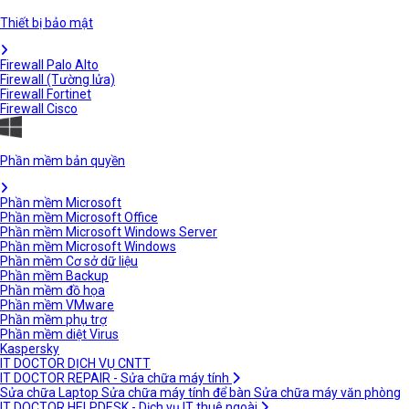
Thiết bị bảo mật
Firewall Palo Alto
Firewall (Tường lửa)
Firewall Fortinet
Firewall Cisco
Phần mềm bản quyền
Phần mềm Microsoft
Phần mềm Microsoft Office
Phần mềm Microsoft Windows Server
Phần mềm Microsoft Windows
Phần mềm Cơ sở dữ liệu
Phần mềm Backup
Phần mềm đồ họa
Phần mềm VMware
Phần mềm phụ trợ
Phần mềm diệt Virus
Kaspersky
IT DOCTOR DỊCH VỤ CNTT
IT DOCTOR REPAIR - Sửa chữa máy tính
Sửa chữa Laptop
Sửa chữa máy tính để bàn
Sửa chữa máy văn phòng
IT DOCTOR HELPDESK - Dịch vụ IT thuê ngoài