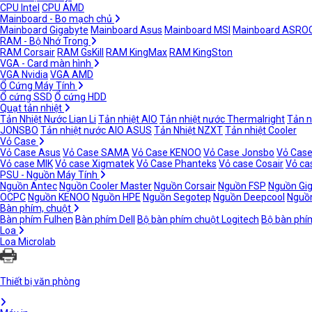
CPU Intel
CPU AMD
Mainboard - Bo mạch chủ
Mainboard Gigabyte
Mainboard Asus
Mainboard MSI
Mainboard ASRO
RAM - Bộ Nhớ Trong
RAM Corsair
RAM GsKill
RAM KingMax
RAM KingSton
VGA - Card màn hình
VGA Nvidia
VGA AMD
Ổ Cứng Máy Tính
Ổ cứng SSD
Ổ cứng HDD
Quạt tản nhiệt
Tản Nhiệt Nước Lian Li
Tản nhiệt AIO
Tản nhiệt nước Thermalright
Tản n
JONSBO
Tản nhiệt nước AIO ASUS
Tản Nhiệt NZXT
Tản nhiệt Cooler
Vỏ Case
Vỏ Case Asus
Vỏ Case SAMA
Vỏ Case KENOO
Vỏ Case Jonsbo
Vỏ Case
Vỏ case MIK
Vỏ case Xigmatek
Vỏ Case Phanteks
Vỏ case Cosair
Vỏ ca
PSU - Nguồn Máy Tính
Nguồn Antec
Nguồn Cooler Master
Nguồn Corsair
Nguồn FSP
Nguồn Gi
OCPC
Nguồn KENOO
Nguồn HPE
Nguồn Segotep
Nguồn Deepcool
Nguồn
Bàn phím, chuột
Bàn phím Fulhen
Bàn phím Dell
Bộ bàn phím chuột Logitech
Bộ bàn phí
Loa
Loa Microlab
Thiết bị văn phòng