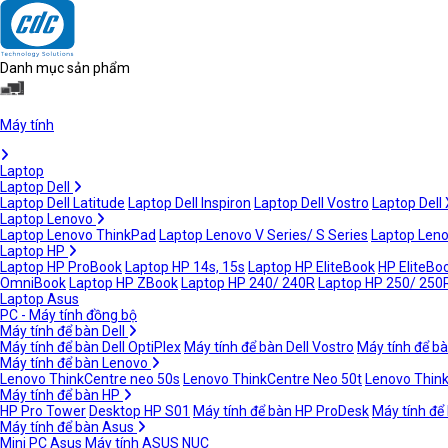
Danh mục sản phẩm
Máy tính
Laptop
Laptop Dell
Laptop Dell Latitude
Laptop Dell Inspiron
Laptop Dell Vostro
Laptop Dell
Laptop Lenovo
Laptop Lenovo ThinkPad
Laptop Lenovo V Series/ S Series
Laptop Leno
Laptop HP
Laptop HP ProBook
Laptop HP 14s, 15s
Laptop HP EliteBook
HP EliteBoo
OmniBook
Laptop HP ZBook
Laptop HP 240/ 240R
Laptop HP 250/ 250
Laptop Asus
PC - Máy tính đồng bộ
Máy tính để bàn Dell
Máy tính để bàn Dell OptiPlex
Máy tính để bàn Dell Vostro
Máy tính để bà
Máy tính để bàn Lenovo
Lenovo ThinkCentre neo 50s
Lenovo ThinkCentre Neo 50t
Lenovo Thin
Máy tính để bàn HP
HP Pro Tower
Desktop HP S01
Máy tính để bàn HP ProDesk
Máy tính để
Máy tính để bàn Asus
Mini PC Asus
Máy tính ASUS NUC