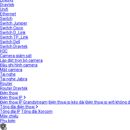
Linksys
Draytek
Unifi
Ethernet
Switch
Switch Juniper
Switch Cisco
Switch D_Link
Switch TP_Link
Switch Dell
Switch Draytek
H3C
Camera giám sát
Lắp đặt trọn bộ camera
Đầu ghi hình camera
Mắt camera
Tai nghe
Tai nghe Jabra
Router
Router Draytek
Điện thoại
Điện thoại IP
Điện thoại IP Grandstream
Điện thoại ip kéo dài
Điện thoại ip wifi không 
Tổng đài điện thoại
Tổng đài IP
Tổng đài Xorcom
Máy chiếu
Phụ kiện