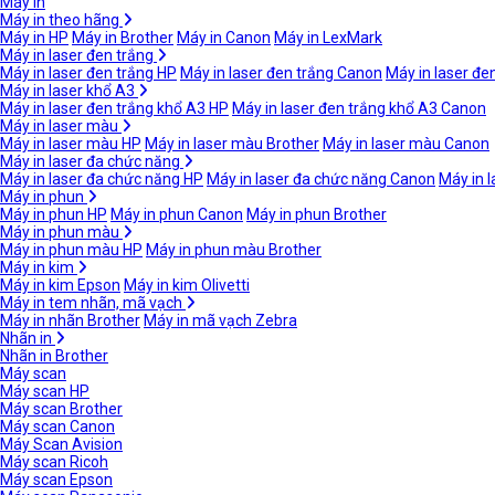
Máy in
Máy in theo hãng
Máy in HP
Máy in Brother
Máy in Canon
Máy in LexMark
Máy in laser đen trắng
Máy in laser đen trắng HP
Máy in laser đen trắng Canon
Máy in laser đe
Máy in laser khổ A3
Máy in laser đen trắng khổ A3 HP
Máy in laser đen trắng khổ A3 Canon
Máy in laser màu
Máy in laser màu HP
Máy in laser màu Brother
Máy in laser màu Canon
Máy in laser đa chức năng
Máy in laser đa chức năng HP
Máy in laser đa chức năng Canon
Máy in 
Máy in phun
Máy in phun HP
Máy in phun Canon
Máy in phun Brother
Máy in phun màu
Máy in phun màu HP
Máy in phun màu Brother
Máy in kim
Máy in kim Epson
Máy in kim Olivetti
Máy in tem nhãn, mã vạch
Máy in nhãn Brother
Máy in mã vạch Zebra
Nhãn in
Nhãn in Brother
Máy scan
Máy scan HP
Máy scan Brother
Máy scan Canon
Máy Scan Avision
Máy scan Ricoh
Máy scan Epson