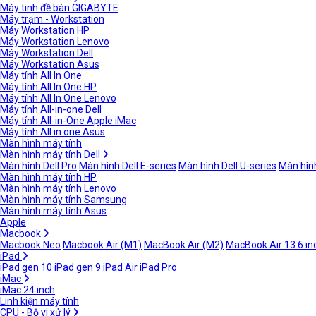
Máy tinh đề bàn GIGABYTE
Máy trạm - Workstation
Máy Workstation HP
Máy Workstation Lenovo
Máy Workstation Dell
Máy Workstation Asus
Máy tính All In One
Máy tính All In One HP
Máy tính All In One Lenovo
Máy tính All-in-one Dell
Máy tính All-in-One Apple iMac
Máy tính All in one Asus
Màn hình máy tính
Màn hình máy tính Dell
Màn hình Dell Pro
Màn hình Dell E-series
Màn hình Dell U-series
Màn hình
Màn hình máy tính HP
Màn hình máy tính Lenovo
Màn hình máy tính Samsung
Màn hình máy tính Asus
Apple
Macbook
Macbook Neo
Macbook Air (M1)
MacBook Air (M2)
MacBook Air 13.6 in
iPad
iPad gen 10
iPad gen 9
iPad Air
iPad Pro
iMac
iMac 24 inch
Linh kiện máy tính
CPU - Bộ vi xử lý