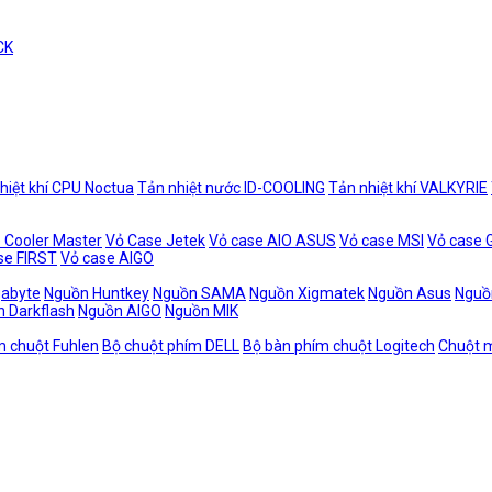
CK
hiệt khí CPU Noctua
Tản nhiệt nước ID-COOLING
Tản nhiệt khí VALKYRIE
 Cooler Master
Vỏ Case Jetek
Vỏ case AIO ASUS
Vỏ case MSI
Vỏ case
se FIRST
Vỏ case AIGO
gabyte
Nguồn Huntkey
Nguồn SAMA
Nguồn Xigmatek
Nguồn Asus
Nguồ
 Darkflash
Nguồn AIGO
Nguồn MIK
m chuột Fuhlen
Bộ chuột phím DELL
Bộ bàn phím chuột Logitech
Chuột m