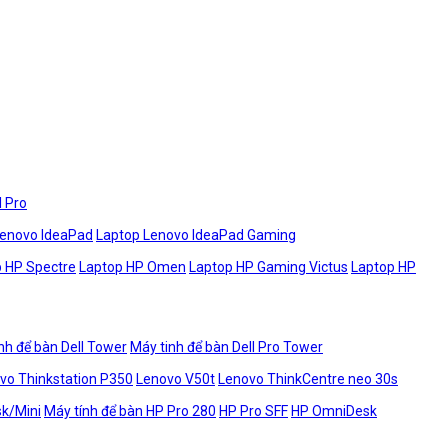
l Pro
Lenovo IdeaPad
Laptop Lenovo IdeaPad Gaming
 HP Spectre
Laptop HP Omen
Laptop HP Gaming Victus
Laptop HP
nh để bàn Dell Tower
Máy tinh để bàn Dell Pro Tower
vo Thinkstation P350
Lenovo V50t
Lenovo ThinkCentre neo 30s
sk/Mini
Máy tính để bàn HP Pro 280
HP Pro SFF
HP OmniDesk