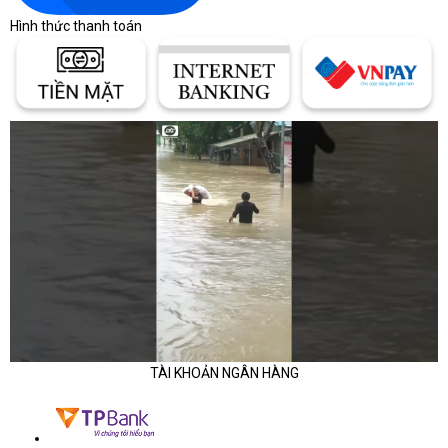
hợp nhiều chức năng trong một thiết bị. Điều này có thể 
Hình thức thanh toán
làm cho việc đặt máy trong không gian văn phòng trở nên 
khó khăn.
Cần kiểm tra và thay thế Mực in đều đặn: Máy in 
Laser Brother đa chức năng sử dụng mực in Laser và để 
đảm bảo chất lượng in ấn tốt nhất, bạn cần kiểm tra và 
thay thế mực in đều đặn. Điều này có thể tăng phí và bảo 
trì công việc.
Khả năng hạn chế về màu sắc: Phần lớn máy tính 
trong Laser Brother đa chức năng được thiết kế chủ yếu 
cho màu đen trắng. Nếu bạn cần định dạng màu sắc đa 
dạng, bạn có thể cần xem xét các loại máy chủ trong 
dịch vụ riêng cho màu sắc.
Tóm lại, máy in Laser Brother đa chức năng có nhiều ưu điểm vượt 
trội như chất lượng cao, đa chức năng và tốc độ nhanh. Tuy nhiên, 
TÀI KHOẢN NGÂN HÀNG
nó cũng có nhược điểm như giá cao và kích thước lớn. Lựa chọn 
lựa chọn máy phù hợp sẽ phụ thuộc vào nhu cầu và yêu cầu cụ thể 
của bạn.