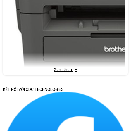
Xem thêm
Máy in Laser đa chức năng Brother là gì?
KẾT NỐI VỚI CDC TECHNOLOGIES
Máy in Laser đa chức năng Brother là dòng sản phẩm máy tính tiên 
tiến của hãng Brother Industries, một nhà sản xuất nổi tiếng trong 
lĩnh vực công nghệ văn phòng. Máy in Laser đa chức năng Brother 
kết hợp nhiều tính năng và chức năng trong một thiết bị đơn lẻ, giúp 
người dùng thực hiện nhiều nhiệm vụ khác nhau như in ấn, sao 