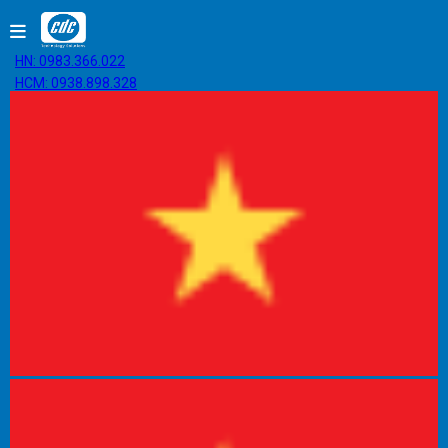
HN: 0983.366.022
HCM: 0938.898.328