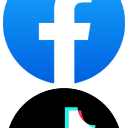
chép, quét và fax.
Với công nghệ Laser tiên tiến, máy in Brother đa chức năng cung 
cấp chất lượng trong ấn tượng chuyên nghiệp với độ phân giải cao 
và độ sắc nét tuyệt vời. Nó có khả năng xử lý các tệp tin và tài liệu 
phức tạp một cách nhanh chóng và hiệu quả. Máy in Brother cũng có 
khả năng ở hai mặt tự động, giúp tiết kiệm giấy và giảm thời gian in 
ấn.