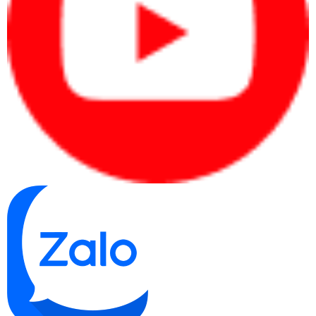
hiệu quả và tiết kiệm thời gian.
Tiết kiệm giấy và mực in: Một số máy in Laser Brother 
đa chức năng có tính năng trên hai mặt tự động, giúp 
giảm lượng giấy được sử dụng. Ngoài ra, công nghệ 
Laser cũng tiết kiệm chi phí hơn so với các loại máy 
khác.
Độ tin cậy và độ bền: Brother là một thương hiệu nổi 
tiếng và đã được thị trường công nhận về độ tin cậy và 
độ bền của sản phẩm. Máy in Laser Brother đa chức 
năng thường được xây dựng để đáp ứng yêu cầu sử 
dụng hàng ngày và có tuổi thọ cao.
Nhược điểm của máy in Laser Brother đa chức năng:
Giá cao: Máy in Laser Brother đa chức năng thường 
có giá thành cao hơn so với các loại máy khác, đặc biệt 
là các kiểu máy cao cấp hoặc có tính năng nâng cao.
Kích thước lớn: Máy in Laser đa chức năng Brother 
có kích thước lớn hơn so với máy in phổ thông, do tích 