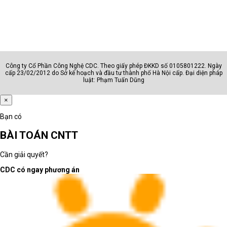
Công ty Cổ Phần Công Nghệ CDC. Theo giấy phép ĐKKD số 0105801222. Ngày
cấp 23/02/2012 do Sở kế hoạch và đầu tư thành phố Hà Nội cấp. Đại diện pháp
luật: Phạm Tuấn Dũng
×
Bạn có
BÀI TOÁN CNTT
Hướng dẫn chọn mua máy in Laser Brother đa chức năng dành 
Cần giải quyết?
cho doanh nghiệp
CDC có ngay phương án
Khi chọn mua máy in Laser Brother đa chức năng dành cho doanh 
nghiệp, bạn nên xem xét các yếu tố sau đây để đảm bảo lựa chọn 
đúng sản phẩm phù hợp với nhu cầu của doanh nghiệp:
Tính năng và chức năng: Xác định các tính năng và 