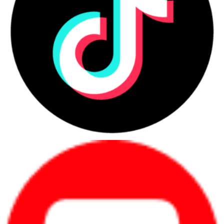
Đánh giá Ưu nhược điểm của máy in Laser Brother đa chức 
năng?
Ưu điểm của máy in Laser Brother đa chức năng:
Chất lượng in ấn cao: Máy in Laser Brother đa chức 
năng cung cấp chất lượng in ấn chuyên nghiệp với độ 
phân giải cao và độ sắc nét tuyệt vời. Công nghệ Laser 
giúp tái tạo các chi tiết nhỏ và văn bản rõ ràng, mang lại 
kết quả đẹp và chất lượng.
Chức năng: Máy in Laser Brother kết hợp nhiều tính 
năng trong một thiết bị đơn lẻ. Bạn có thể in ấn, sao 
chép, quét và fax từ cùng một máy, tiết kiệm điện không 
gian và tối ưu hóa công việc văn phòng.
Tốc độ in ấn cao: Máy in Laser Brother thường có tốc 
độ in nhanh, giúp hoàn thành công việc in ấn một cách 