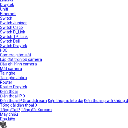
Linksys
Draytek
Unifi
Ethernet
Switch
Switch Juniper
Switch Cisco
Switch D_Link
Switch TP_Link
Switch Dell
Switch Draytek
H3C
Camera giám sát
Lắp đặt trọn bộ camera
Đầu ghi hình camera
Mắt camera
Tai nghe
Tai nghe Jabra
Router
Router Draytek
Điện thoại
Điện thoại IP
Điện thoại IP Grandstream
Điện thoại ip kéo dài
Điện thoại ip wifi không 
Tổng đài điện thoại
Tổng đài IP
Tổng đài Xorcom
Máy chiếu
Phụ kiện