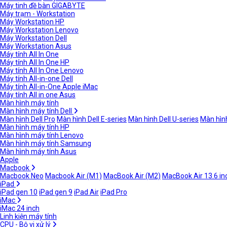
Máy tinh đề bàn GIGABYTE
Máy trạm - Workstation
Máy Workstation HP
Máy Workstation Lenovo
Máy Workstation Dell
Máy Workstation Asus
Máy tính All In One
Máy tính All In One HP
Máy tính All In One Lenovo
Máy tính All-in-one Dell
Máy tính All-in-One Apple iMac
Máy tính All in one Asus
Màn hình máy tính
Màn hình máy tính Dell
Màn hình Dell Pro
Màn hình Dell E-series
Màn hình Dell U-series
Màn hình
Màn hình máy tính HP
Màn hình máy tính Lenovo
Màn hình máy tính Samsung
Màn hình máy tính Asus
Apple
Macbook
Macbook Neo
Macbook Air (M1)
MacBook Air (M2)
MacBook Air 13.6 in
iPad
iPad gen 10
iPad gen 9
iPad Air
iPad Pro
iMac
iMac 24 inch
Linh kiện máy tính
CPU - Bộ vi xử lý