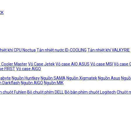
CK
hiệt khí CPU Noctua
Tản nhiệt nước ID-COOLING
Tản nhiệt khí VALKYRIE
 Cooler Master
Vỏ Case Jetek
Vỏ case AIO ASUS
Vỏ case MSI
Vỏ case
se FIRST
Vỏ case AIGO
gabyte
Nguồn Huntkey
Nguồn SAMA
Nguồn Xigmatek
Nguồn Asus
Nguồ
 Darkflash
Nguồn AIGO
Nguồn MIK
m chuột Fuhlen
Bộ chuột phím DELL
Bộ bàn phím chuột Logitech
Chuột m