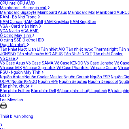
CPU Intel
CPU AMD
Mainboard - Bo mạch chủ
Mainboard Gigabyte
Mainboard Asus
Mainboard MSI
Mainboard ASRO
RAM - Bộ Nhớ Trong
RAM Corsair
RAM GsKill
RAM KingMax
RAM KingSton
VGA - Card màn hình
VGA Nvidia
VGA AMD
Ổ Cứng Máy Tính
Ổ cứng SSD
Ổ cứng HDD
Quạt tản nhiệt
Tản Nhiệt Nước Lian Li
Tản nhiệt AIO
Tản nhiệt nước Thermalright
Tản n
JONSBO
Tản nhiệt nước AIO ASUS
Tản Nhiệt NZXT
Tản nhiệt Cooler
Vỏ Case
Vỏ Case Asus
Vỏ Case SAMA
Vỏ Case KENOO
Vỏ Case Jonsbo
Vỏ Case
Vỏ case MIK
Vỏ case Xigmatek
Vỏ Case Phanteks
Vỏ case Cosair
Vỏ ca
PSU - Nguồn Máy Tính
Nguồn Antec
Nguồn Cooler Master
Nguồn Corsair
Nguồn FSP
Nguồn Gi
OCPC
Nguồn KENOO
Nguồn HPE
Nguồn Segotep
Nguồn Deepcool
Nguồn
Bàn phím, chuột
Bàn phím Fulhen
Bàn phím Dell
Bộ bàn phím chuột Logitech
Bộ bàn phí
Loa
Loa Microlab
Thiết bị văn phòng