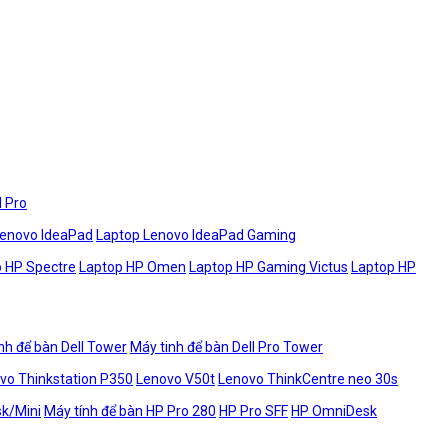
l Pro
Lenovo IdeaPad
Laptop Lenovo IdeaPad Gaming
 HP Spectre
Laptop HP Omen
Laptop HP Gaming Victus
Laptop HP
nh để bàn Dell Tower
Máy tinh để bàn Dell Pro Tower
vo Thinkstation P350
Lenovo V50t
Lenovo ThinkCentre neo 30s
sk/Mini
Máy tính để bàn HP Pro 280
HP Pro SFF
HP OmniDesk