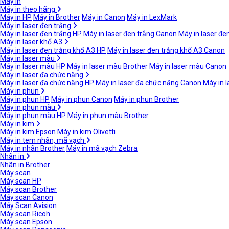
Máy in
Máy in theo hãng
Máy in HP
Máy in Brother
Máy in Canon
Máy in LexMark
Máy in laser đen trắng
Máy in laser đen trắng HP
Máy in laser đen trắng Canon
Máy in laser đe
Máy in laser khổ A3
Máy in laser đen trắng khổ A3 HP
Máy in laser đen trắng khổ A3 Canon
Máy in laser màu
Máy in laser màu HP
Máy in laser màu Brother
Máy in laser màu Canon
Máy in laser đa chức năng
Máy in laser đa chức năng HP
Máy in laser đa chức năng Canon
Máy in 
Máy in phun
Máy in phun HP
Máy in phun Canon
Máy in phun Brother
Máy in phun màu
Máy in phun màu HP
Máy in phun màu Brother
Máy in kim
Máy in kim Epson
Máy in kim Olivetti
Máy in tem nhãn, mã vạch
Máy in nhãn Brother
Máy in mã vạch Zebra
Nhãn in
Nhãn in Brother
Máy scan
Máy scan HP
Máy scan Brother
Máy scan Canon
Máy Scan Avision
Máy scan Ricoh
Máy scan Epson