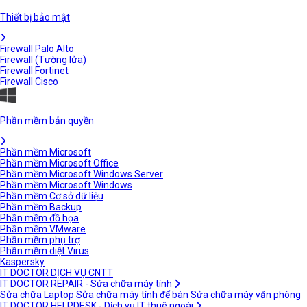
Thiết bị bảo mật
Firewall Palo Alto
Firewall (Tường lửa)
Firewall Fortinet
Firewall Cisco
Phần mềm bản quyền
Phần mềm Microsoft
Phần mềm Microsoft Office
Phần mềm Microsoft Windows Server
Phần mềm Microsoft Windows
Phần mềm Cơ sở dữ liệu
Phần mềm Backup
Phần mềm đồ họa
Phần mềm VMware
Phần mềm phụ trợ
Phần mềm diệt Virus
Kaspersky
IT DOCTOR DỊCH VỤ CNTT
IT DOCTOR REPAIR - Sửa chữa máy tính
Sửa chữa Laptop
Sửa chữa máy tính để bàn
Sửa chữa máy văn phòng
IT DOCTOR HELPDESK - Dịch vụ IT thuê ngoài