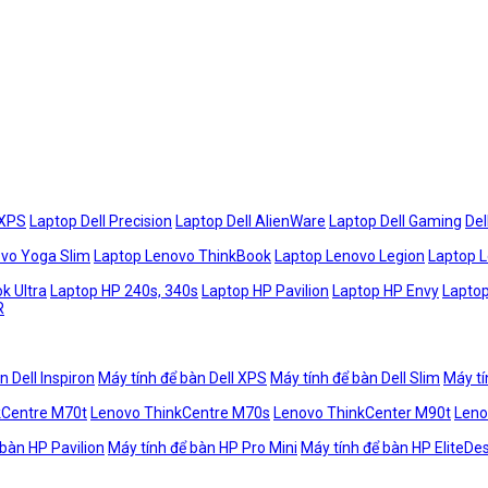
 XPS
Laptop Dell Precision
Laptop Dell AlienWare
Laptop Dell Gaming
Del
vo Yoga Slim
Laptop Lenovo ThinkBook
Laptop Lenovo Legion
Laptop 
k Ultra
Laptop HP 240s, 340s
Laptop HP Pavilion
Laptop HP Envy
Laptop
R
n Dell Inspiron
Máy tính để bàn Dell XPS
Máy tính để bàn Dell Slim
Máy tí
kCentre M70t
Lenovo ThinkCentre M70s
Lenovo ThinkCenter M90t
Leno
 bàn HP Pavilion
Máy tính để bàn HP Pro Mini
Máy tính để bàn HP EliteDe