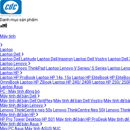
Danh mục sản phẩm
Máy tính
Laptop
Laptop Dell
Laptop Dell Latitude
Laptop Dell Inspiron
Laptop Dell Vostro
Laptop Dell
Laptop Lenovo
Laptop Lenovo ThinkPad
Laptop Lenovo V Series/ S Series
Laptop Leno
Laptop HP
Laptop HP ProBook
Laptop HP 14s, 15s
Laptop HP EliteBook
HP EliteBoo
OmniBook
Laptop HP ZBook
Laptop HP 240/ 240R
Laptop HP 250/ 250
Laptop Asus
PC - Máy tính đồng bộ
Máy tính để bàn Dell
Máy tính để bàn Dell OptiPlex
Máy tính để bàn Dell Vostro
Máy tính để bà
Máy tính để bàn Lenovo
Lenovo ThinkCentre neo 50s
Lenovo ThinkCentre Neo 50t
Lenovo Thin
Máy tính để bàn HP
HP Pro Tower
Desktop HP S01
Máy tính để bàn HP ProDesk
Máy tính để
Máy tính để bàn Asus
Mini PC Asus
Máy tính ASUS NUC