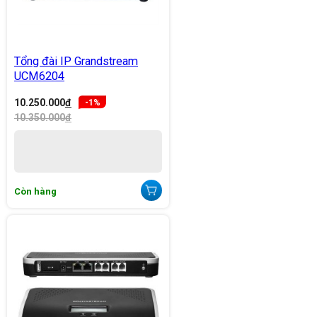
Tổng đài IP Grandstream
UCM6204
10.250.000
đ
-1%
10.350.000
đ
Còn hàng