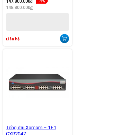
147.800.000
đ
-1%
148.800.000
đ
Liên hệ
Tổng đài Xorcom – 1E1
CXR2047