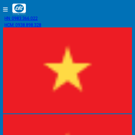
HN: 0983.366.022
HCM: 0938.898.328