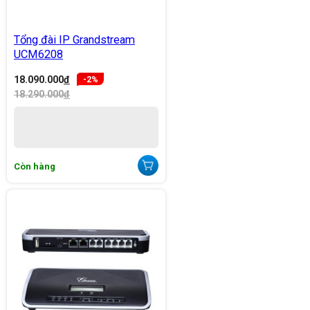
Tổng đài IP Grandstream
UCM6208
18.090.000
đ
-2%
18.290.000
đ
Còn hàng