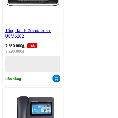
Tổng đài IP Grandstream
UCM6202
7.850.000
đ
-6%
8.290.000
đ
Còn hàng