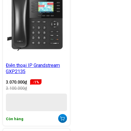
Điện thoại IP Grandstream
GXP2135
3.070.000
đ
-1%
3.100.000
đ
Còn hàng