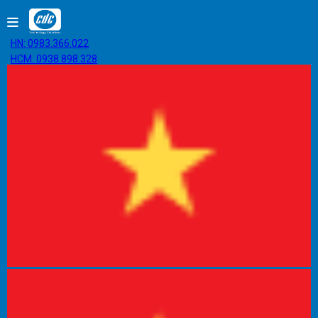
HN: 0983.366.022
HCM: 0938.898.328