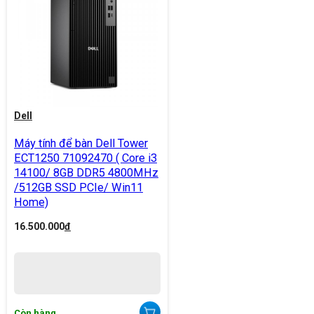
Dell
Máy tính để bàn Dell Tower
ECT1250 71092470 ( Core i3
14100/ 8GB DDR5 4800MHz
/512GB SSD PCIe/ Win11
Home)
16.500.000
đ
Còn hàng