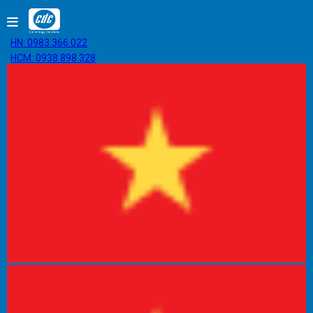
HN: 0983.366.022
HCM: 0938.898.328