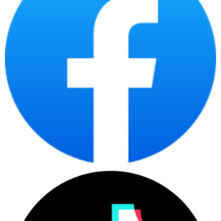
dùng trên một màn hình cảm ứng tinh tế và có đầy đủ các tính năng từ 
chụp ảnh, quay video, gửi thư cho đến lướt web,... tương tự như trên một 
chiếc iPhone thông thường.
Sự phát triển của iPad không chỉ là về công nghệ, mà còn là về sự tiếp thu 
ý kiến ​​của người dùng và đáp ứng nhu cầu đa dạng của họ. Với lòng đam 
mê và cam kết với chất lượng, Apple tiếp tục mang đến cho chúng ta 
những phiên bản iPad mới, tạo nên một cộng đồng người dùng sáng tạo 
và đam mê.