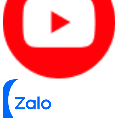
ra, việc sở hữu iPad cũng là sở hữu một thiết bị thời trang và 
sang trọng.
Hiệu suất mạnh mẽ: iPad được trang bị vi xử lý mạnh mẽ 
và dung lượng RAM đủ lớn, cho phép xử lý mượt mà các tác 
vụ đa nhiệm, ứng dụng yêu cầu tài nguyên cao và chơi trò 
chơi. Bạn có thể làm việc, sáng tạo nội dung, xem phim hoặc 
chơi trò chơi trên thiết bị di động nhưng vẫn trải nghiệm tốt.
Hệ điều hành iOS: iPad chạy trên hệ điều hành iOS độc 
quyền của Apple. iOS được tối ưu hóa cho việc sử dụng trên 
màn hình cảm ứng và cung cấp giao diện người dùng trực 
quan, dễ sử dụng và tương thích tốt với hàng ngàn ứng dụng 
trên App Store. Bạn có thể tận hưởng các tính năng tiện ích 
như đa nhiệm, trợ lý ảo Siri và các tính năng bảo mật nâng 
cao.
Ứng dụng và nội dung phong phú: App Store của Apple 
cung cấp một loạt ứng dụng và nội dung đa dạng để bạn 
khám phá. Từ ứng dụng văn phòng, trình duyệt web, ứng 
dụng sáng tạo, đến các ứng dụng giải trí như âm nhạc, phim 
ảnh và sách