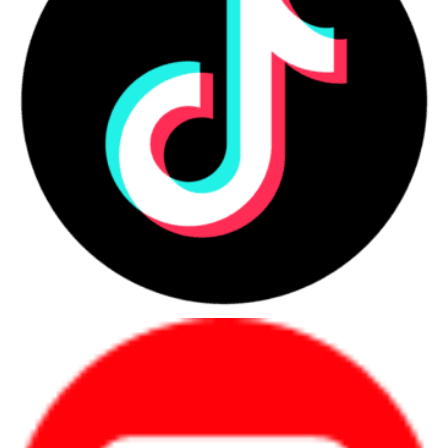
Tại sao nên mua máy tính bảng iPad
Mua máy tính bảng iPad có nhiều lợi ích và đáng được xem xét vì những lí 
do sau:
Hệ sinh thái Apple: iPad là một phần của hệ sinh thái 
Apple, là sự kết hợp hoàn hảo với các sản phẩm và dịch vụ 
khác của Apple như iPhone, Mac, Apple Watch và iCloud. 
Điều này mang lại sự liên kết và tương thích dễ dàng giữa 
các thiết bị, cho phép bạn chia sẻ dữ liệu, tin nhắn, ảnh và 
ứng dụng một cách liền mạch.
Thiết kế và xây dựng chất lượng: iPad được thiết kế một 
cách tinh tế với việc sử dụng vật liệu cao cấp và công nghệ 
sản xuất chất lượng. Với màn hình Retina sắc nét và độ phân 
giải cao, iPad mang đến trải nghiệm hình ảnh tuyệt vời. Ngoài 