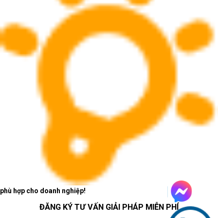
hạn về cổng kết nối, không hỗ trợ cổng USB-A hoặc cổng HDMI 
trực tiếp
phù hợp cho doanh nghiệp!
ĐĂNG KÝ TƯ VẤN GIẢI PHÁP MIỄN PHÍ