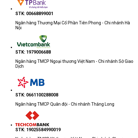
Apple iPad hiện có nhiều dòng sản phẩm khác nhau, và dưới đây là một 
số phân biệt giữa các dòng máy tính bảng iPad chính:
STK: 00668899001
iPad: Đây là dòng sản phẩm cơ bản và giá cả phải chăng 
Ngân hàng Thương Mại Cổ Phần Tiên Phong - Chi nhánh Hà
Nội
của iPad. Nó thường có kích thước màn hình từ 9,7 inch đến 
10,2 inch, hỗ trợ Apple Pencil (phiên bản thế hệ mới) và cung 
cấp hiệu năng đáng chú ý cho các tác vụ hàng ngày.
iPad Air: iPad Air là dòng sản phẩm trung cấp của iPad với 
STK: 1979006688
tính năng cao hơn và thiết kế gọn nhẹ. Nó có màn hình từ 
Ngân hàng TMCP Ngoại thương Việt Nam - Chi nhánh Sở Giao
10,5 inch đến 10,9 inch, hỗ trợ Apple Pencil và cung cấp các 
Dịch
tính năng nâng cao như Touch ID tích hợp vào nút nguồn và 
khả năng sạc không dây.
iPad mini: iPad mini là phiên bản thu gọn của iPad với 
màn hình từ 7,9 inch. Bảng máy tính này dễ dàng mang theo 
STK: 0661100288008
và thích hợp cho việc đọc sách, xem phim hoặc làm việc di 
Ngân hàng TMCP Quân đội - Chi nhánh Thăng Long
động. Nó cũng hỗ trợ Apple Pencil và có hiệu năng tốt để xử 
lý các tác vụ hàng ngày.
iPad Pro: iPad Pro là dòng máy tính bảng cao cấp nhất 
của Apple, được thiết kế đặc biệt cho nhu cầu chuyên nghiệp 
STK: 19025584990019
và sáng tạo. Nó có màn hình từ 11 inch đến 12,9 inch, trang bị 