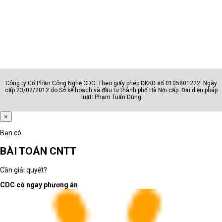
dụng và nội dung đa dạng, từ ứng dụng văn phòng cho đến ứng 
dụng giải trí như âm nhạc, phim ảnh và sách điện tử.
Hỗ trợ Apple Pencil: Các phiên bản iPad Hỗ trợ Apple Pencil, cho 
phép viết, vẽ và tương tác trực tiếp trên màn hình, mang lại trải 
nghiệm sáng tạo và ghi chú tốt hơn.
Tính di động và thời lượng pin: iPad nhẹ, dễ mang theo và thời 
lượng pin lâu, giúp bạn làm việc và giải trí trên đường đi một cách 
Công ty Cổ Phần Công Nghệ CDC. Theo giấy phép ĐKKD số 0105801222. Ngày
thuận lợi.
cấp 23/02/2012 do Sở kế hoạch và đầu tư thành phố Hà Nội cấp. Đại diện pháp
luật: Phạm Tuấn Dũng
Nhược điểm của iPad:
×
Giới hạn trong việc tùy chỉnh: Vì vậy, với các hệ điều hành khác 
như Windows hoặc Android, iOS trên iPad có giới hạn trong việc 
Bạn có
tùy chỉnh giao diện và cài đặt hệ thống.
BÀI TOÁN CNTT
Giá cao hơn so với các bảng máy tính khác: So với các bảng máy 
tính chạy hệ điều hành Android, iPad có giá thành cao hơn, đặc 
Cần giải quyết?
biệt là phiên bản cao cấp như iPad Pro.
CDC có ngay phương án
Chế độ trong khi chuyển đổi tệp: Việc chuyển đổi và truy cập vào 
các tệp không phải định dạng của Apple có thể gặp một số khó 
khăn trên iPad.
Không hỗ trợ cổng kết nối đa dạng: Một số phiên bản iPad bị giới 