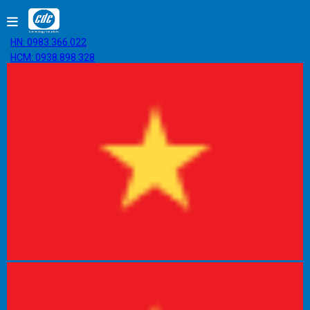
HN: 0983.366.022
HCM: 0938.898.328