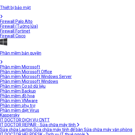
Thiết bị bảo mật
Firewall Palo Alto
Firewall (Tường lửa)
Firewall Fortinet
Firewall Cisco
Phần mềm bản quyền
Phần mềm Microsoft
Phần mềm Microsoft Office
Phần mềm Microsoft Windows Server
Phần mềm Microsoft Windows
Phần mềm Cơ sở dữ liệu
Phần mềm Backup
Phần mềm đồ họa
Phần mềm VMware
Phần mềm phụ trợ
Phần mềm diệt Virus
Kaspersky
IT DOCTOR DỊCH VỤ CNTT
IT DOCTOR REPAIR - Sửa chữa máy tính
Sửa chữa Laptop
Sửa chữa máy tính để bàn
Sửa chữa máy văn phòng
IT DOCTOR HELPDESK - Dịch vụ IT thuê ngoài