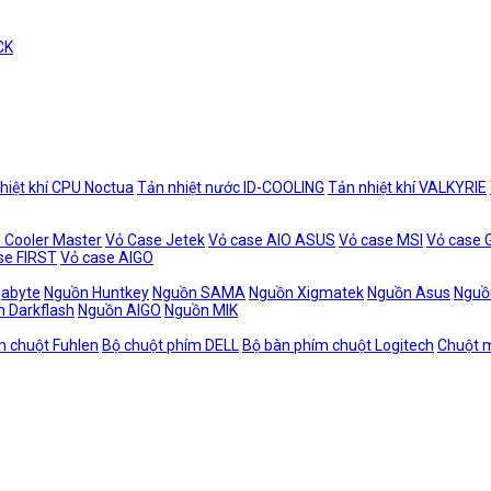
CK
hiệt khí CPU Noctua
Tản nhiệt nước ID-COOLING
Tản nhiệt khí VALKYRIE
 Cooler Master
Vỏ Case Jetek
Vỏ case AIO ASUS
Vỏ case MSI
Vỏ case
se FIRST
Vỏ case AIGO
gabyte
Nguồn Huntkey
Nguồn SAMA
Nguồn Xigmatek
Nguồn Asus
Nguồ
 Darkflash
Nguồn AIGO
Nguồn MIK
m chuột Fuhlen
Bộ chuột phím DELL
Bộ bàn phím chuột Logitech
Chuột m