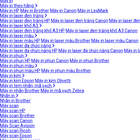
Máy in
Máy in theo hãng
Máy in HP
Máy in Brother
Máy in Canon
Máy in LexMark
Máy in laser đen trắng
Máy in laser đen trắng HP
Máy in laser đen trắng Canon
Máy in laser đe
Máy in laser khổ A3
Máy in laser đen trắng khổ A3 HP
Máy in laser đen trắng khổ A3 Canon
Máy in laser màu
Máy in laser màu HP
Máy in laser màu Brother
Máy in laser màu Canon
Máy in laser đa chức năng
Máy in laser đa chức năng HP
Máy in laser đa chức năng Canon
Máy in 
Máy in phun
Máy in phun HP
Máy in phun Canon
Máy in phun Brother
Máy in phun màu
Máy in phun màu HP
Máy in phun màu Brother
Máy in kim
Máy in kim Epson
Máy in kim Olivetti
Máy in tem nhãn, mã vạch
Máy in nhãn Brother
Máy in mã vạch Zebra
Nhãn in
Nhãn in Brother
Máy scan
Máy scan HP
Máy scan Brother
Máy scan Canon
Máy Scan Avision
Máy scan Ricoh
Máy scan Epson