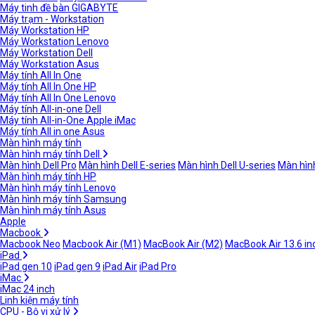
Máy tinh đề bàn GIGABYTE
Máy trạm - Workstation
Máy Workstation HP
Máy Workstation Lenovo
Máy Workstation Dell
Máy Workstation Asus
Máy tính All In One
Máy tính All In One HP
Máy tính All In One Lenovo
Máy tính All-in-one Dell
Máy tính All-in-One Apple iMac
Máy tính All in one Asus
Màn hình máy tính
Màn hình máy tính Dell
Màn hình Dell Pro
Màn hình Dell E-series
Màn hình Dell U-series
Màn hình
Màn hình máy tính HP
Màn hình máy tính Lenovo
Màn hình máy tính Samsung
Màn hình máy tính Asus
Apple
Macbook
Macbook Neo
Macbook Air (M1)
MacBook Air (M2)
MacBook Air 13.6 in
iPad
iPad gen 10
iPad gen 9
iPad Air
iPad Pro
iMac
iMac 24 inch
Linh kiện máy tính
CPU - Bộ vi xử lý