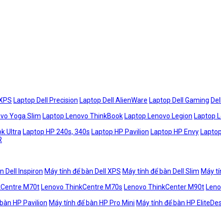
 XPS
Laptop Dell Precision
Laptop Dell AlienWare
Laptop Dell Gaming
Del
vo Yoga Slim
Laptop Lenovo ThinkBook
Laptop Lenovo Legion
Laptop 
k Ultra
Laptop HP 240s, 340s
Laptop HP Pavilion
Laptop HP Envy
Laptop
R
n Dell Inspiron
Máy tính để bàn Dell XPS
Máy tính để bàn Dell Slim
Máy tí
kCentre M70t
Lenovo ThinkCentre M70s
Lenovo ThinkCenter M90t
Leno
 bàn HP Pavilion
Máy tính để bàn HP Pro Mini
Máy tính để bàn HP EliteDe