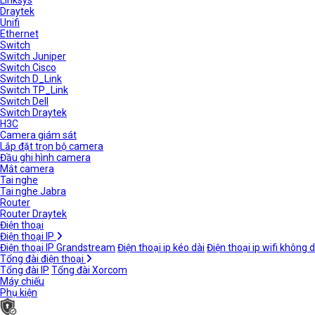
Linksys
Draytek
Unifi
Ethernet
Switch
Switch Juniper
Switch Cisco
Switch D_Link
Switch TP_Link
Switch Dell
Switch Draytek
H3C
Camera giám sát
Lắp đặt trọn bộ camera
Đầu ghi hình camera
Mắt camera
Tai nghe
Tai nghe Jabra
Router
Router Draytek
Điện thoại
Điện thoại IP
Điện thoại IP Grandstream
Điện thoại ip kéo dài
Điện thoại ip wifi không 
Tổng đài điện thoại
Tổng đài IP
Tổng đài Xorcom
Máy chiếu
Phụ kiện