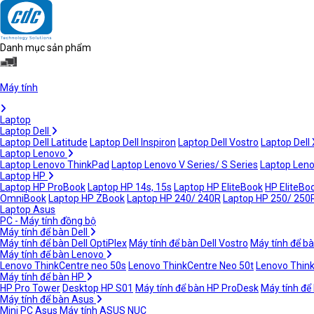
Danh mục sản phẩm
Máy tính
Laptop
Laptop Dell
Laptop Dell Latitude
Laptop Dell Inspiron
Laptop Dell Vostro
Laptop Dell
Laptop Lenovo
Laptop Lenovo ThinkPad
Laptop Lenovo V Series/ S Series
Laptop Leno
Laptop HP
Laptop HP ProBook
Laptop HP 14s, 15s
Laptop HP EliteBook
HP EliteBoo
OmniBook
Laptop HP ZBook
Laptop HP 240/ 240R
Laptop HP 250/ 250
Laptop Asus
PC - Máy tính đồng bộ
Máy tính để bàn Dell
Máy tính để bàn Dell OptiPlex
Máy tính để bàn Dell Vostro
Máy tính để bà
Máy tính để bàn Lenovo
Lenovo ThinkCentre neo 50s
Lenovo ThinkCentre Neo 50t
Lenovo Thin
Máy tính để bàn HP
HP Pro Tower
Desktop HP S01
Máy tính để bàn HP ProDesk
Máy tính để
Máy tính để bàn Asus
Mini PC Asus
Máy tính ASUS NUC