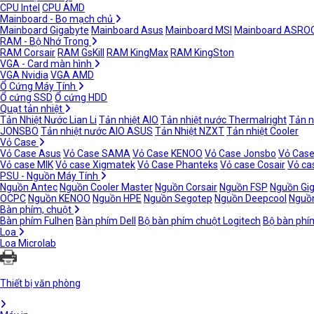
CPU Intel
CPU AMD
Mainboard - Bo mạch chủ
Mainboard Gigabyte
Mainboard Asus
Mainboard MSI
Mainboard ASRO
RAM - Bộ Nhớ Trong
RAM Corsair
RAM GsKill
RAM KingMax
RAM KingSton
VGA - Card màn hình
VGA Nvidia
VGA AMD
Ổ Cứng Máy Tính
Ổ cứng SSD
Ổ cứng HDD
Quạt tản nhiệt
Tản Nhiệt Nước Lian Li
Tản nhiệt AIO
Tản nhiệt nước Thermalright
Tản n
JONSBO
Tản nhiệt nước AIO ASUS
Tản Nhiệt NZXT
Tản nhiệt Cooler
Vỏ Case
Vỏ Case Asus
Vỏ Case SAMA
Vỏ Case KENOO
Vỏ Case Jonsbo
Vỏ Case
Vỏ case MIK
Vỏ case Xigmatek
Vỏ Case Phanteks
Vỏ case Cosair
Vỏ ca
PSU - Nguồn Máy Tính
Nguồn Antec
Nguồn Cooler Master
Nguồn Corsair
Nguồn FSP
Nguồn Gi
OCPC
Nguồn KENOO
Nguồn HPE
Nguồn Segotep
Nguồn Deepcool
Nguồn
Bàn phím, chuột
Bàn phím Fulhen
Bàn phím Dell
Bộ bàn phím chuột Logitech
Bộ bàn phí
Loa
Loa Microlab
Thiết bị văn phòng