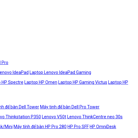
l Pro
Lenovo IdeaPad
Laptop Lenovo IdeaPad Gaming
 HP Spectre
Laptop HP Omen
Laptop HP Gaming Victus
Laptop HP
nh để bàn Dell Tower
Máy tinh để bàn Dell Pro Tower
vo Thinkstation P350
Lenovo V50t
Lenovo ThinkCentre neo 30s
sk/Mini
Máy tính để bàn HP Pro 280
HP Pro SFF
HP OmniDesk