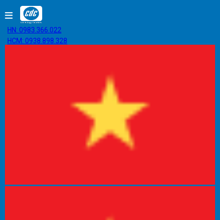
HN: 0983.366.022
HCM: 0938.898.328