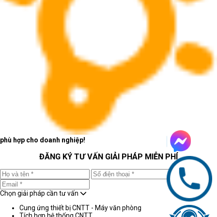
Laptop HP OMEN 16-b0123TX 4Y0W6PA
CPU Intel Core i7-11800H (24MB, up to 4.60GHz)
RAM 32GB DDR4 3200MHz
Ổ cứng: SSD 512GB PCIe NVMe M.2 + 512GB PCIe
phù hợp cho doanh nghiệp!
NVMe M.2
Màn hình: 16.1Inch QHD IPS 165Hz FreeSync
ĐĂNG KÝ TƯ VẤN GIẢI PHÁP MIỄN PHÍ
VGA: NVIDIA GeForce RTX 3070 8GB GDDR6
Pin: 6Cell 83WHrs
Trọng lượng: 2.30 kg
Chọn giải pháp cần tư vấn
OS Windows 10 Home 64
Bảo hành: 12 tháng
Cung ứng thiết bị CNTT - Máy văn phòng
Tích hợp hệ thống CNTT