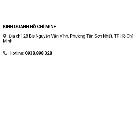
KINH DOANH HỒ CHÍ MINH
Địa chỉ: 28 Bis Nguyễn Văn Vĩnh, Phường Tân Sơn Nhất, TP Hồ Chí
Minh
Hotline:
0938.898.328
Laptop HP OMEN 16-b0142TX 4Y0Z8PA
CPU: Intel® Core™ i5-11400H (upto 4.50 GHz, 12MB)
RAM: 16GB (2 x 8GB) DDR4-2933MHz ( 2 khe)
Ổ cứng: 1TB Intel® PCIe® NVMe™ M.2 SSD + 32GB
SSD
VGA: NVIDIA® GeForce RTX™ 3050Ti 4GB GDDR6
Màn hình: 16.1 inch FHD (1920 x 1080), 144 Hz, 7 ms
response time, IPS, micro-edge, anti-glare, Low Blue Light,