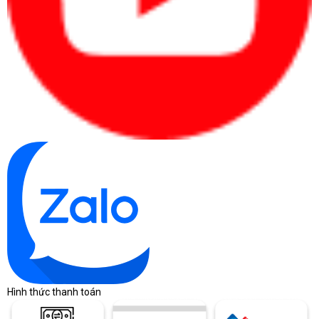
bị nóng khi chơi game trong thời gian dài, đảm bảo sự ổn định hoạt
động của máy.
Bàn phím cơ học với đèn nền RGB
HP Omen được trang bị bàn phím cơ học với đèn nền RGB, các
phím có hành trình tốt có độ nảy cao, âm thanh dịu tai, giúp gia tăng
trải nghiệm chơi game của người dùng.
Hệ thống âm thanh Bang & Olufsen
HP Omen được trang bị hệ thống âm thanh Bang & Olufsen, cho âm
thanh phát ra có độ đầy đặn, vang và tròn trịa. Điều này mang lại trải
nghiệm âm thanh tuyệt vời khi chơi game, xem phim hoặc nghe nhạc
của người dùng.
3. NHƯỢC ĐIỂM CỦA LAPTOP HP Omen
Thời lượng pin hạn chế
Điểm yếu phổ biến của các laptop gaming là thời lượng pin hạn chế,
Hình thức thanh toán
HP Omen cũng không phải là ngoại lệ. Việc được trang bị các linh
kiện hiệu năng cao khiến pin của máy có tuổi thọ kém và thường cần