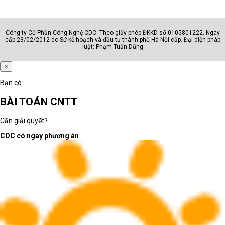
300 nits, 100% sRGB
Pin: 6-cell, 83 Wh Li-ion
Cân nặng: 2.3 kg
Công ty Cổ Phần Công Nghệ CDC. Theo giấy phép ĐKKD số 0105801222. Ngày
cấp 23/02/2012 do Sở kế hoạch và đầu tư thành phố Hà Nội cấp. Đại diện pháp
OS: Windows 10 Home 64
luật: Phạm Tuấn Dũng
Bảo hành: 12 tháng
×
https://maytinhcdc.vn/laptop-hp-omen-16-
Xem chi tiết sản phẩm:
b0142tx-4y0z8pa.html
Bạn có
BÀI TOÁN CNTT
Cần giải quyết?
CDC có ngay phương án