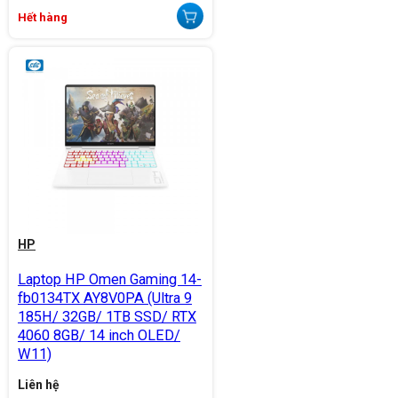
Hết hàng
HP
Laptop HP Omen Gaming 14-
fb0134TX AY8V0PA (Ultra 9
185H/ 32GB/ 1TB SSD/ RTX
4060 8GB/ 14 inch OLED/
W11)
Liên hệ