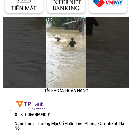
được sạc pin thường xuyên khi sử dụng ở chế độ tối ưu.
Hệ thống làm mát ồn ào
Do thiết kế mỏng và hiệu năng cao, quạt tản nhiệt của HP Omen có
thể gây ra tiếng ồn hoạt động ở mức tối đa. Điều này có thể gây khó
chịu cho người dùng trong quá trình sử dụng.
TÀI KHOẢN NGÂN HÀNG
STK: 00668899001
Ngân hàng Thương Mại Cổ Phần Tiên Phong - Chi nhánh Hà
Nội