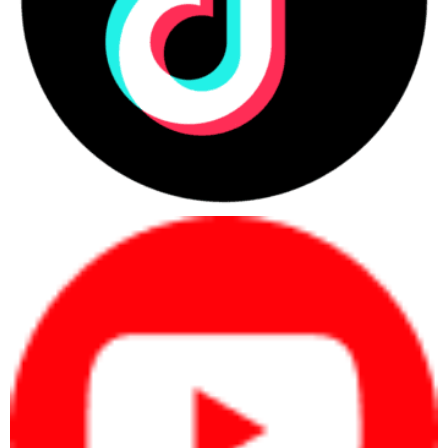
Giá thành phù hợp
HP Omen có giá thành tương đối hợp lý với các trang bị, linh kiện và
hiệu năng mà nó sở hữu, dao động từ 25-50 triệu đồng. Với mức giá
này, người hoàn toàn có thể sở hữu 1 chiếc laptop gaming có cấu
hình cực cao đáng với số tiền bỏ ra.
Hệ thống tản nhiệt hiệu quả
HP Omen được trang bị hệ thống tản nhiệt hiệu quả, giúp máy không