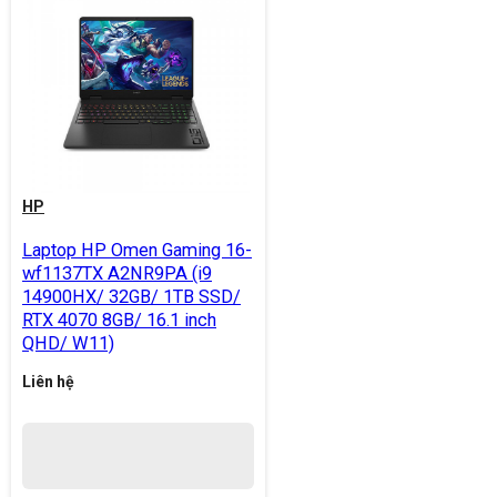
HP
Laptop HP Omen Gaming 16-
wf1137TX A2NR9PA (i9
14900HX/ 32GB/ 1TB SSD/
RTX 4070 8GB/ 16.1 inch
QHD/ W11)
Liên hệ