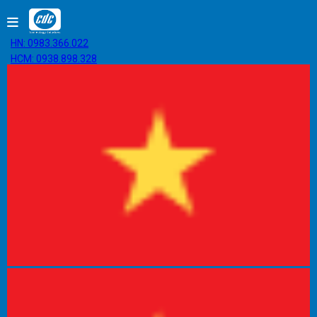
HN: 0983.366.022
HCM: 0938.898.328