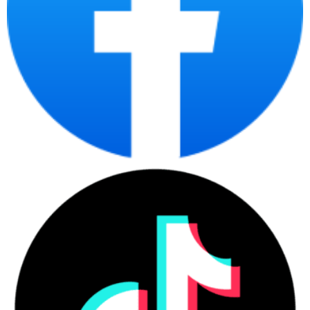
DDR4 16-32GB, SSD PCIe NVMe 512GB trở lên. Với cấu hình
khủng và hiệu năng vượt trội này, HP Omen có thể xử lý các tựa
game mới nhất với đồ họa cao nhất.
Thiết kế đẹp mắt
HP Omen có thiết kế vuông vắn, mạnh mẽ và tinh tế với vỏ máy
được làm tự nhựa cao cấp giúp đem tới sự bền bỉ, chắc chắn nhưng
mềm mại, dẻo dai. Máy thường có kích thước không quá lớn và
trọng lượng chỉ từ 2.3Kg vẫn đem tới sự gọn nhẹ, dễ dàng di
chuyển.