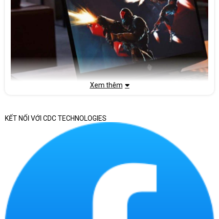
Xem thêm
KẾT NỐI VỚI CDC TECHNOLOGIES
2. ĐẶC ĐIỂM/ƯU ĐIỂM NỔI BẬT CỦA LAPTOP HP Omen
Cấu hình mạnh mẽ
HP Omen được trang bị CPU Intel Core i7 hoặc AMD Ryzen 7, GPU
NVIDIA GeForce RTX 3080 hoặc AMD Radeon RX 6800M XT, RAM