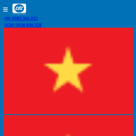
HN: 0983.366.022
HCM: 0938.898.328